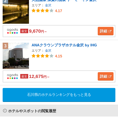
2
エリア：
金沢
4.17
9,670
詳細
最安
円～
ANAクラウンプラザホテル金沢 by IHG
3
エリア：
金沢
4.15
12,675
詳細
最安
円～
石川県のホテルランキングをもっと見る
ホテルやスポットの閲覧履歴