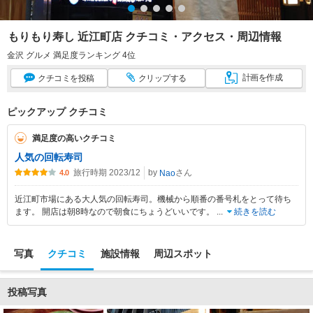
もりもり寿し 近江町店 クチコミ・アクセス・周辺情報
金沢 グルメ 満足度ランキング 4位
計画
を作成
クチコミ
を投稿
クリップ
する
ピックアップ クチコミ
満足度の高いクチコミ
人気の回転寿司
旅行時期 2023/12
by
さん
Nao
4.0
近江町市場にある大人気の回転寿司。機械から順番の番号札をとって待ち
ます。 開店は朝8時なので朝食にちょうどいいです。
...
続きを読む
写真
クチコミ
施設情報
周辺スポット
投稿写真