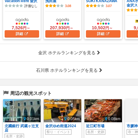
Vacation Rent 金沢
浅田屋
SOKI KANAZAWA
ANA
金沢スカ
評価なし
3.08
3.07
7,526
207,930
10,502
9
円～
円～
円～
詳細
詳細
詳細
金沢 ホテルランキングを見る
石川県 ホテルランキングを見る
周辺の観光スポット
0.01km
0.05km
0.08km
北國銀行 武蔵ヶ辻支
金沢ゆめ街道2024
近江町市場
市媛神
店
祭り・イベント
名所・史跡
寺・神
名所・史跡