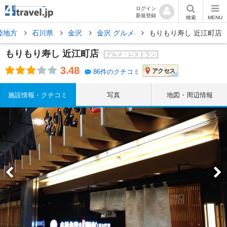
ログイン
新規登録
検索
MENU
陸地方
石川県
金沢
金沢 グルメ
もりもり寿し 近江町店
もりもり寿し 近江町店
グルメ・レストラン
3.48
アクセス
86件のクチコミ
施設情報・クチコミ
写真
地図・周辺情報