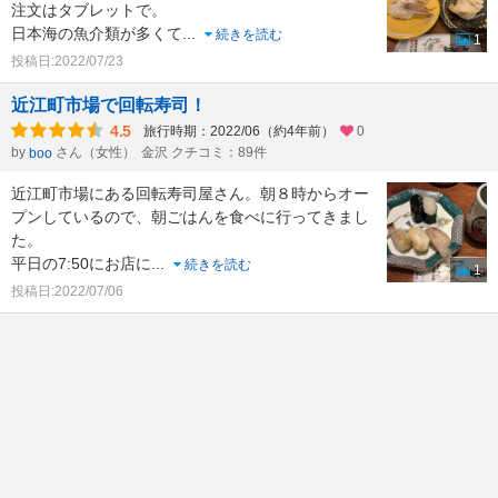
注文はタブレットで。
日本海の魚介類が多くて
...
続きを読む
1
投稿日:2022/07/23
近江町市場で回転寿司！
4.5
旅行時期：2022/06（約4年前）
0
by
さん（女性）
金沢 クチコミ：89件
boo
近江町市場にある回転寿司屋さん。朝８時からオー
プンしているので、朝ごはんを食べに行ってきまし
た。
平日の7:50にお店に
...
続きを読む
1
投稿日:2022/07/06