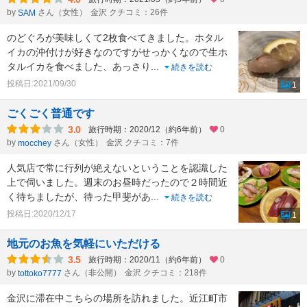
by
さん（女性）
金沢 クチコミ：26件
SAM
のどぐろが美味しくて2枚食べてきました。ホタル
イカの沖付けが好きなのですがせっかくなので生ホ
タルイカを食べました、あっさり
...
続きを読む
投稿日:2021/09/30
1
ごくごく普通です
3.0
旅行時期：2020/12（約6年前）
0
by
さん（女性）
金沢 クチコミ：7件
mocchey
人気店で常に行列が絶えないということを認識した
上で伺いました。週末のお昼時だったので２時間近
く待ちましたが、待った甲斐があ
...
続きを読む
投稿日:2020/12/17
1
地元のお魚を気軽にいただける
3.5
旅行時期：2020/11（約6年前）
0
by
さん（非公開）
金沢 クチコミ：218件
tottoko7777
金沢に滞在中こちらの場所を訪れました。近江町市