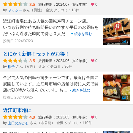
3.5
旅行時期：2024/07（約2年前）
0
by
さん（男性）
金沢 クチコミ：18件
ヤッシー
近江町市場にある人気の回転寿司チェーン店。
いつも行列で待ち時間長いのですが平日のお昼時を
だいぶん過ぎた時間で待ち０人だ
...
続きを読む
投稿日:2024/07/23
2
とにかく新鮮！セットがお得！
3.5
旅行時期：2024/06（約2年前）
0
by
さん（女性）
金沢 クチコミ：30件
桜子
金沢で人気の回転寿司チェーンです。最近は全国に
展開しています。近江町市場の店舗は特に人気で開
店の朝8時から混んでいます。お
...
続きを読む
投稿日:2024/06/25
7
近江町市場に
4.0
旅行時期：2023/05（約3年前）
0
by
さん（非公開）
金沢 クチコミ：110件
山田のかかし