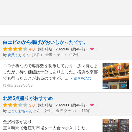
白エビのから揚げがおいしかったです。
4.0
旅行時期：2022/04（約4年前）
0
by
さん（男性）
金沢 クチコミ：12件
青葉くん
コロナ禍なので客席数を制限しており、少々待ちま
したが、待つ価値は十分にありました。横浜や京都
でも行ったことがあるのですが、
...
続きを読む
投稿日:2022/05/03
6
北陸5点盛りがおすすめ
3.0
旅行時期：2022/03（約4年前）
0
by
さん（女性）
金沢 クチコミ：160件
ごましおちゃん
金沢出張があり、
空き時間で近江町市場を一人食べ歩きました。