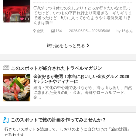
GWがっつり休むの久しぶり！どっか行きたいなと思っ
てたけど、いつもの平日旅行より高過ぎる…ギリギリま
で迷ったけど、5月に入ってからようやく場所決定！ほ
10
んまは前半...
金沢
164
2026/05/05～2026/05/06
by 16さん
旅行記をもっと見る
このスポットが紹介されたトラベルマガジン
金沢好きが厳選！本当においしい金沢グルメ 2026
年♪ランチやディナーに
経済・文化の中心地でありながら、海も山もあり、自然
に恵まれた美食の町・金沢。海鮮やローカルフード、
金...
このスポットで旅の計画を作ってみませんか？
行きたいスポットを追加して、しおりのように自分だけの「旅の計画」
が作れます。