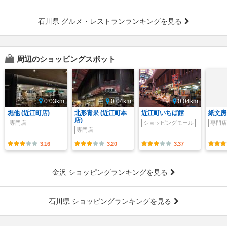
石川県 グルメ・レストランランキングを見る
周辺のショッピングスポット
0.03km
0.04km
0.04km
堀他 (近江町店)
北形青果 (近江町本
近江町いちば館
紙文房
店)
専門店
ショッピングモール
専門店
専門店
3.16
3.20
3.37
金沢 ショッピングランキングを見る
石川県 ショッピングランキングを見る