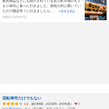
観光雑誌などにも紹介されている近江町市場のもり
もり寿司に食べに行きました。長蛇の列と聞いてい
たので開店早々に行きましたら、
...
続きを読む
投稿日:2024/07/17
2
回転寿司だけでもない
4.0
旅行時期：2023/05（約3年前）
0
by
さん（非公開）
金沢 クチコミ：110件
山田のかかし