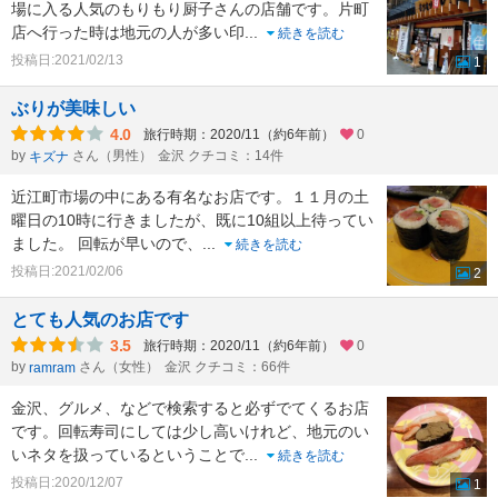
場に入る人気のもりもり厨子さんの店舗です。片町
店へ行った時は地元の人が多い印
...
続きを読む
投稿日:2021/02/13
1
ぶりが美味しい
4.0
旅行時期：2020/11（約6年前）
0
by
さん（男性）
金沢 クチコミ：14件
キズナ
近江町市場の中にある有名なお店です。１１月の土
曜日の10時に行きましたが、既に10組以上待ってい
ました。 回転が早いので、
...
続きを読む
投稿日:2021/02/06
2
とても人気のお店です
3.5
旅行時期：2020/11（約6年前）
0
by
さん（女性）
金沢 クチコミ：66件
ramram
金沢、グルメ、などで検索すると必ずでてくるお店
です。回転寿司にしては少し高いけれど、地元のい
いネタを扱っているということで
...
続きを読む
投稿日:2020/12/07
1