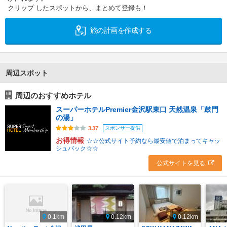
クリップ したスポットから、まとめて登録も！
旅の計画を作成する
周辺スポット
周辺のおすすめホテル
スーパーホテルPremier金沢駅東口 天然温泉「鼓門
の湯」
スポンサー提供
3.37
お得情報
☆☆公式サイト予約なら最安値で泊まってキャッ
シュバック☆☆
公式サイトを見る
0.1km
0.12km
0.12km