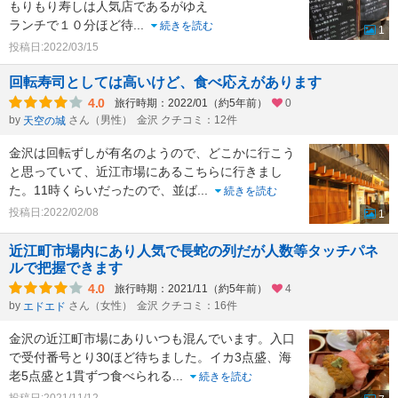
もりもり寿しは人気店であるがゆえ
ランチで１０分ほど待
...
続きを読む
1
投稿日:2022/03/15
回転寿司としては高いけど、食べ応えがあります
4.0
旅行時期：2022/01（約5年前）
0
by
さん（男性）
金沢 クチコミ：12件
天空の城
金沢は回転ずしが有名のようので、どこかに行こう
と思っていて、近江市場にあるこちらに行きまし
た。11時くらいだったので、並ば
...
続きを読む
投稿日:2022/02/08
1
近江町市場内にあり人気で長蛇の列だが人数等タッチパネ
ルで把握できます
4.0
旅行時期：2021/11（約5年前）
4
by
さん（女性）
金沢 クチコミ：16件
エドエド
金沢の近江町市場にありいつも混んでいます。入口
で受付番号とり30ほど待ちました。イカ3点盛、海
老5点盛と1貫ずつ食べられる
...
続きを読む