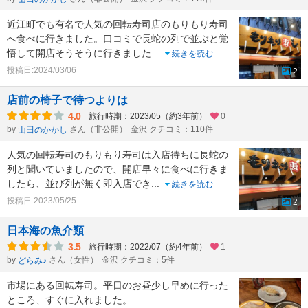
近江町でも有名で人気の回転寿司店のもりもり寿司
へ食べに行きました。口コミで長蛇の列で並ぶと覚
悟して開店そうそうに行きました
...
続きを読む
投稿日:2024/03/06
2
店前の椅子で待つよりは
4.0
旅行時期：2023/05（約3年前）
0
by
さん（非公開）
金沢 クチコミ：110件
山田のかかし
人気の回転寿司のもりもり寿司は入店待ちに長蛇の
列と聞いていましたので、開店早々に食べに行きま
したら、並び列が無く即入店でき
...
続きを読む
投稿日:2023/05/25
2
日本海の魚介類
3.5
旅行時期：2022/07（約4年前）
1
by
さん（女性）
金沢 クチコミ：5件
どらみ♪
市場にある回転寿司。平日のお昼少し早めに行った
ところ、すぐに入れました。