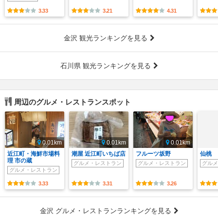
3.33
3.21
4.31
金沢 観光ランキングを見る
石川県 観光ランキングを見る
周辺のグルメ・レストランスポット
0.01km
0.01km
0.01km
近江町・海鮮市場料
潮屋 近江町いちば店
フルーツ坂野
仙桃
理 市の蔵
グルメ・レストラン
グルメ・レストラン
グルメ
グルメ・レストラン
3.33
3.31
3.26
金沢 グルメ・レストランランキングを見る