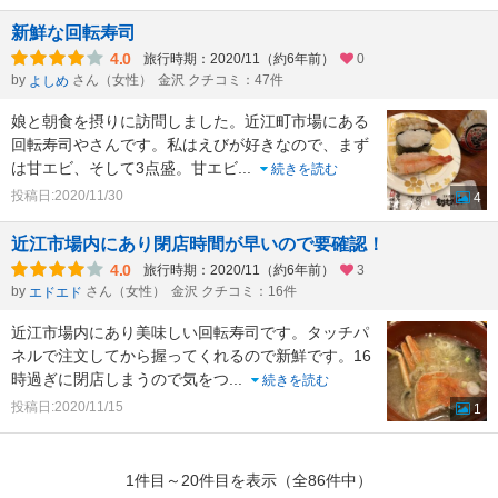
新鮮な回転寿司
4.0
旅行時期：2020/11（約6年前）
0
by
さん（女性）
金沢 クチコミ：47件
よしめ
娘と朝食を摂りに訪問しました。近江町市場にある
回転寿司やさんです。私はえびが好きなので、まず
は甘エビ、そして3点盛。甘エビ
...
続きを読む
投稿日:2020/11/30
4
近江市場内にあり閉店時間が早いので要確認！
4.0
旅行時期：2020/11（約6年前）
3
by
さん（女性）
金沢 クチコミ：16件
エドエド
近江市場内にあり美味しい回転寿司です。タッチパ
ネルで注文してから握ってくれるので新鮮です。16
時過ぎに閉店しまうので気をつ
...
続きを読む
投稿日:2020/11/15
1
1件目～20件目を表示（全86件中）