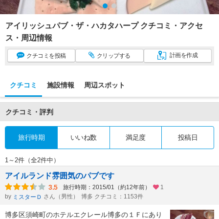
アイリッシュパブ・ザ・ハカタハープ クチコミ・アクセ
ス・周辺情報
計画
を作成
クチコミ
を投稿
クリップ
する
クチコミ
施設情報
周辺スポット
クチコミ・評判
旅行時期
いいね数
満足度
投稿日
1～2件（全2件中）
アイルランド雰囲気のパブです
3.5
旅行時期：2015/01（約12年前）
1
by
さん（男性）
博多 クチコミ：1153件
ミスターＤ
博多区須崎町のホテルエクレール博多の１Ｆにあり