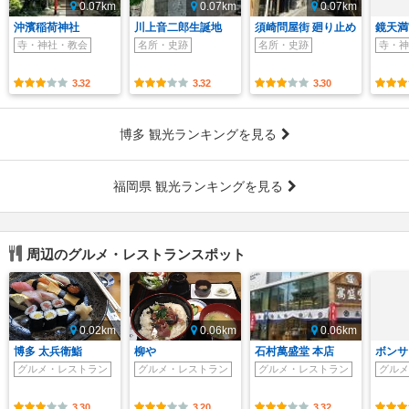
0.07km
0.07km
0.07km
沖濱稲荷神社
川上音二郎生誕地
須崎問屋街 廻り止め
鏡天満
寺・神社・教会
名所・史跡
名所・史跡
寺・神
3.32
3.32
3.30
博多 観光ランキングを見る
福岡県 観光ランキングを見る
周辺のグルメ・レストランスポット
0.02km
0.06km
0.06km
博多 太兵衛鮨
柳や
石村萬盛堂 本店
ボンサ
グルメ・レストラン
グルメ・レストラン
グルメ・レストラン
グルメ
3.30
3.20
3.32