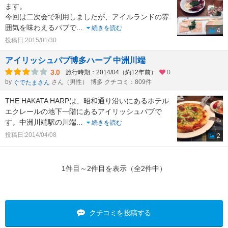
ます。
今回は二次会で利用しましたが、アイルランドの雰
囲気を味わえるパブで
...
続きを読む
4
投稿日:2015/01/30
アイリッシュパブ博多ハープ 中洲川端
3.0
旅行時期：2014/04（約12年前）
0
by
さん（男性）
博多 クチコミ：809件
ぐでたまさん
THE HAKATA HARPは、昭和通り沿いにあるホテル
エクレールの地下一階にあるアイリッシュパブで
す。中洲川端駅の川端
...
続きを読む
投稿日:2014/04/08
2
1件目～2件目を表示（全2件中）
クチコミを投稿する