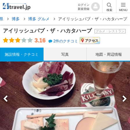
ログイン
新規登録
検索
MENU
県
博多
博多 グルメ
アイリッシュパブ・ザ・ハカタハープ
アイリッシュパブ・ザ・ハカタハープ
グルメ・レストラン
3.16
アクセス
2件のクチコミ
施設情報・クチコミ
写真
地図・周辺情報