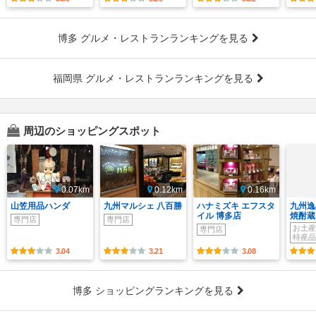
博多 グルメ・レストランランキングを見る
福岡県 グルメ・レストランランキングを見る
周辺のショッピングスポット
0.07km
0.12km
0.16km
山笠用品ハンダ
九州マルシェ 八百勝
ハナミズキ エフスタ
九州逸
イル 博多店
焼酎蔵
専門店
専門店
お土産
専門店
特産品
3.04
3.21
3.08
博多 ショッピングランキングを見る