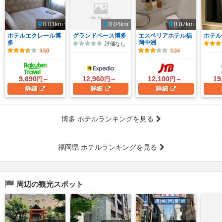
0.01km
0.04km
0.07km
ホテルエクレール博
グランドベース博多
エスペリアホテル福
ホテル
多
岡中洲
評価なし
3.50
3.34
9,690
12,960
12,100
19
円～
円～
円～
詳細
詳細
詳細
博多 ホテルランキングを見る
福岡県 ホテルランキングを見る
周辺の観光スポット