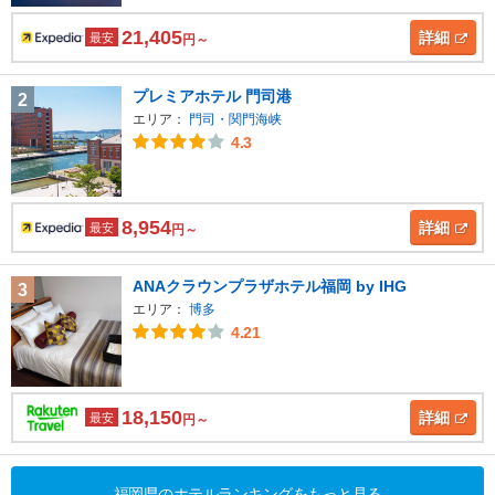
21,405
詳細
最安
円～
プレミアホテル 門司港
2
エリア：
門司・関門海峡
4.3
8,954
詳細
最安
円～
ANAクラウンプラザホテル福岡 by IHG
3
エリア：
博多
4.21
18,150
詳細
最安
円～
福岡県のホテルランキングをもっと見る