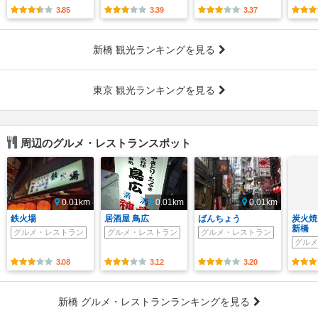
3.85
3.39
3.37
新橋 観光ランキングを見る
東京 観光ランキングを見る
周辺のグルメ・レストランスポット
0.01km
0.01km
0.01km
鉄火場
居酒屋 鳥広
ばんちょう
炭火焼
新橋
グルメ・レストラン
グルメ・レストラン
グルメ・レストラン
グルメ
3.08
3.12
3.20
新橋 グルメ・レストランランキングを見る