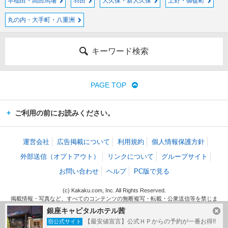
早稲田・高田馬場
羽田
大久保・新大久保
上野・御徒町
丸の内・大手町・八重洲
キーワード検索
PAGE TOP
ご利用の前にお読みください。
運営会社
広告掲載について
利用規約
個人情報保護方針
外部送信（オプトアウト）
リンクについて
グループサイト
お問い合わせ
ヘルプ
PC版で見る
(c) Kakaku.com, Inc. All Rights Reserved.
掲載情報・写真など、すべてのコンテンツの無断複写・転載・公衆送信等を禁じま
す。
銀座キャピタルホテル茜
【最安値宣言】公式ＨＰからの予約が一番お得!!
宿公式サイト