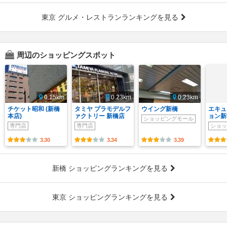
東京 グルメ・レストランランキングを見る
周辺のショッピングスポット
0.15km
0.23km
0.23km
チケット昭和 (新橋
タミヤ プラモデルフ
ウイング新橋
エキュ
本店)
ァクトリー 新橋店
ョン新
ショッピングモール
専門店
専門店
ショッ
3.30
3.34
3.39
新橋 ショッピングランキングを見る
東京 ショッピングランキングを見る