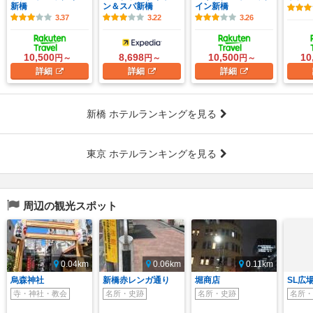
新橋
ン＆スパ新橋
イン新橋
3.37
3.22
3.26
10,500
8,698
10,500
10
円～
円～
円～
詳細
詳細
詳細
新橋 ホテルランキングを見る
東京 ホテルランキングを見る
周辺の観光スポット
0.04km
0.06km
0.11km
烏森神社
新橋赤レンガ通り
堀商店
SL広
寺・神社・教会
名所・史跡
名所・史跡
名所・