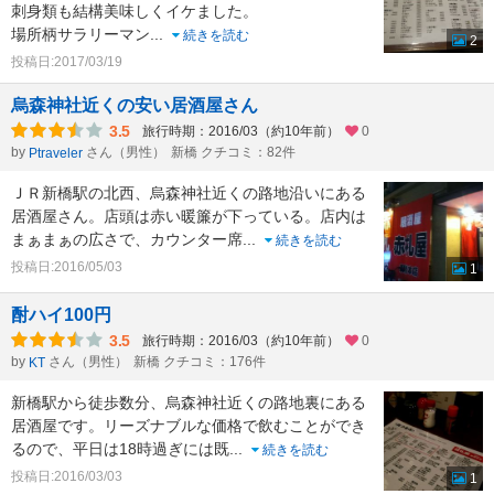
刺身類も結構美味しくイケました。
場所柄サラリーマン
...
続きを読む
2
投稿日:2017/03/19
烏森神社近くの安い居酒屋さん
3.5
旅行時期：2016/03（約10年前）
0
by
さん（男性）
新橋 クチコミ：82件
Ptraveler
ＪＲ新橋駅の北西、烏森神社近くの路地沿いにある
居酒屋さん。店頭は赤い暖簾が下っている。店内は
まぁまぁの広さで、カウンター席
...
続きを読む
投稿日:2016/05/03
1
酎ハイ100円
3.5
旅行時期：2016/03（約10年前）
0
by
さん（男性）
新橋 クチコミ：176件
KT
新橋駅から徒歩数分、烏森神社近くの路地裏にある
居酒屋です。リーズナブルな価格で飲むことができ
るので、平日は18時過ぎには既
...
続きを読む
投稿日:2016/03/03
1