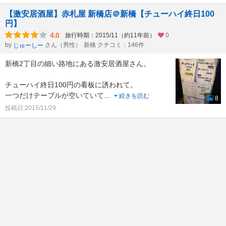
【激安居酒屋】赤札屋 新橋店＠新橋【チューハイ終日100
円】
4.0
旅行時期：2015/11（約11年前）
0
by
さん（男性）
新橋 クチコミ：146件
じゅーしー
新橋2丁目の細い路地にある激安居酒屋さん。
チューハイ終日100円の看板に誘われて。
一つだけテーブルが空いていて
...
続きを読む
8
投稿日:2015/11/29