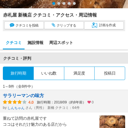
赤札屋 新橋店 クチコミ・アクセス・周辺情報
計画
を作成
クチコミ
を投稿
クリップ
する
クチコミ
施設情報
周辺スポット
クチコミ・評判
旅行時期
いいね数
満足度
投稿日
1～8件（全8件中）
サラリーマンの味方
4.0
旅行時期：2018/09（約8年前）
0
by
さん（男性）
新橋 クチコミ：64件
しんちゃん
重ねて訪問の赤札屋です
ココはそれだけ魅力のある店だから