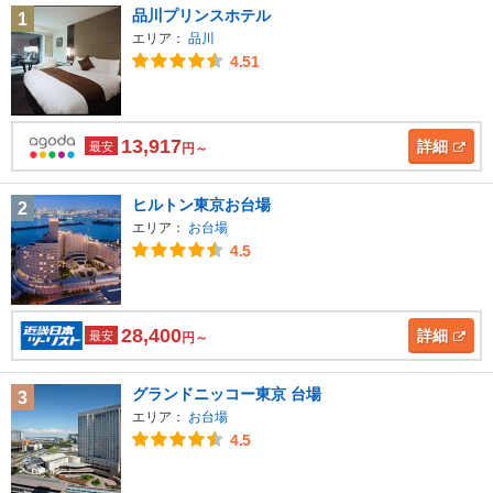
品川プリンスホテル
1
エリア：
品川
4.51
13,917
詳細
最安
円～
ヒルトン東京お台場
2
エリア：
お台場
4.5
28,400
詳細
最安
円～
グランドニッコー東京 台場
3
エリア：
お台場
4.5