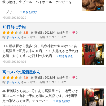
飲み物は、生ビール、ハイボール、ホッピーを…
4
・ブリ、
...
続きを読む
投稿日:2018/09/29
10日前に予約
3.5
旅行時期：2018/04（約8年前）
0
by
さん（男性）
新橋 クチコミ：81件
ボーちゃん
ＪＲ新橋駅から徒歩1分、烏森神社の斜向かいにあ
る居酒屋で正月以来の来店。１０人越えると予約は
必須、安くて旨いと評判の人気店
...
続きを読む
投稿日:2018/04/03
1
高コスパの居酒屋さん
4.0
旅行時期：2018/01（約9年前）
1
by
さん（男性）
新橋 クチコミ：81件
ボーちゃん
JR新橋駅から徒歩5分にある居酒屋です。地元では
高コスパで有名で予約必須の人気店です。2時間限
定の飛込みで来店。チューハイ
...
続きを読む