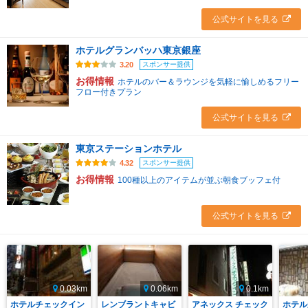
公式サイトを見る
ホテルグランバッハ東京銀座
スポンサー提供
3.20
お得情報
ホテルのバー＆ラウンジを気軽に愉しめるフリー
フロー付きプラン
公式サイトを見る
東京ステーションホテル
スポンサー提供
4.32
お得情報
100種以上のアイテムが並ぶ朝食ブッフェ付
公式サイトを見る
0.03km
0.06km
0.1km
ホテルチェックイン
レンブラントキャビ
アネックス チェック
ホテル