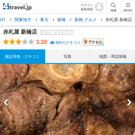
ログイン
新規登録
検索
MENU
旅行
関東地方
東京
新橋
新橋 グルメ
赤札屋 新橋店
赤札屋 新橋店
グルメ・レストラン
3.30
アクセス
8件のクチコミ
施設情報・クチコミ
写真
地図・周辺情報