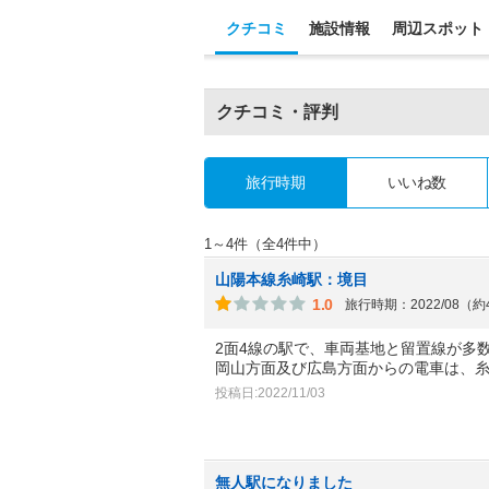
クチコミ
施設情報
周辺スポット
クチコミ・評判
旅行時期
いいね数
1～4件（全4件中）
山陽本線糸崎駅：境目
1.0
旅行時期：2022/08（
2面4線の駅で、車両基地と留置線が多
岡山方面及び広島方面からの電車は、
投稿日:2022/11/03
無人駅になりました