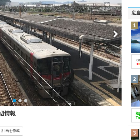
広
1
2
辺情報
計画
を作成
3