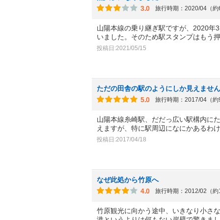
3.0
旅行時期：2020/04（
山陽本線の乗り継ぎ駅ですが、2020
いました。そのため駅スタンプはもう
投稿日:2021/05/15
ただの田舎の駅のようにしか見えませ
5.0
旅行時期：2017/04（
山陽本線糸崎駅、だだっ広い駅構内に
えますが、特に駅周辺になにかあるわ
投稿日:2017/04/18
なぜ此処から竹原へ
4.0
旅行時期：2012/02（約
竹原観光に向かう途中、いきなり小さ
港というよりは何もない岸壁で驚きま