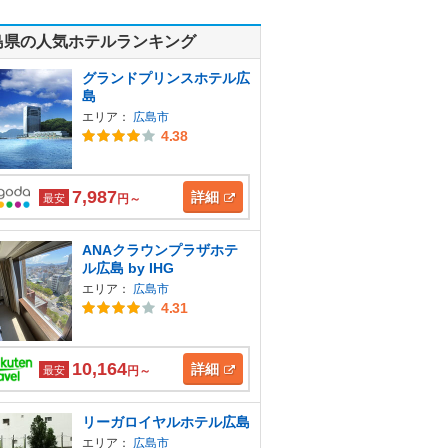
島県の人気ホテルランキング
グランドプリンスホテル広
島
エリア：
広島市
4.38
7,987
詳細
最安
円～
ANAクラウンプラザホテ
ル広島 by IHG
エリア：
広島市
4.31
10,164
詳細
最安
円～
リーガロイヤルホテル広島
エリア：
広島市