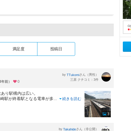
満足度
投稿日
by
さん（男性）
TTukomi
三原 クチコミ：3件
約4年前）
0
数あり駅構内は広い。
糸崎駅が終着駅となる電車が多
...
続きを読む
3
by
さん（非公開）
Takahide