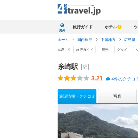
旅行ガイド
ホテル
ツ
海外
ホーム
国内旅行
中国地方
広島県
×
三原
旅行ガイド
観光
グルメ
糸崎駅
駅
3.21
4件のクチコ
施設情報・クチコミ
写真