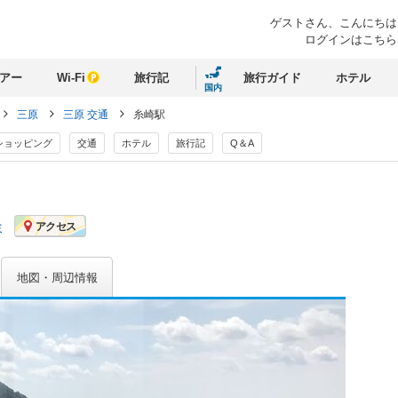
ゲストさん、
こんにちは
ログインはこちら
アー
Wi-Fi
旅行記
旅行ガイド
ホテル
国内
三原
三原 交通
糸崎駅
ショッピング
交通
ホテル
旅行記
Q＆A
ミ
アクセス
地図・周辺情報