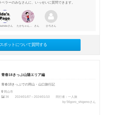
ラベラーのみなさんに、いっせいに質問できます。
さん
さん
さん
kahide
たかちゃんティムちゃんはるおちゃん・ついでにおまけのまゆみはん。
ひろ
スポットについて質問する
青春18きっぷ山陽エリア編
青春18きっぷでの岡山・山口旅行記
岡山市
36
2024/01/07～2024/01/10
同行者：一人旅
by 56goro_shigenoさん