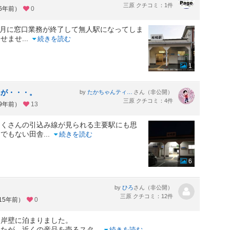
三原 クチコミ：1件
約6年前）
0
年3月に窓口業務が終了して無人駅になってしま
押せませ
...
続きを読む
1
んが・・・。
by
さん（非公開）
たかちゃんティムちゃんはるおちゃん・ついでにおまけのまゆみはん。
三原 クチコミ：4件
約9年前）
13
たくさんの引込み線が見られる主要駅にも思
けでもない田舎
...
続きを読む
6
by
さん（非公開）
ひろ
三原 クチコミ：12件
15年前）
0
な岸壁に泊まりました。
したが、近くの産品を売るスタ
...
続きを読む