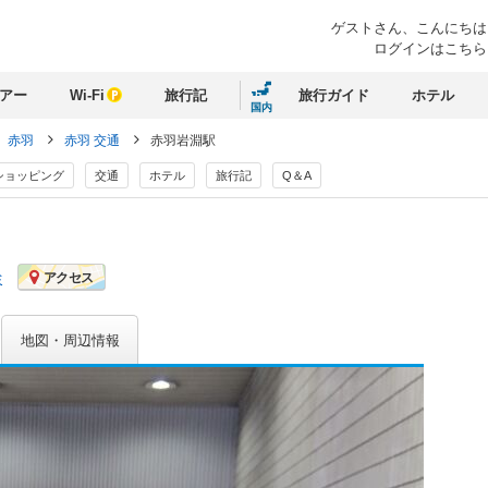
ゲストさん、
こんにちは
ログインはこちら
アー
Wi-Fi
旅行記
旅行ガイド
ホテル
国内
赤羽
赤羽 交通
赤羽岩淵駅
ショッピング
交通
ホテル
旅行記
Q＆A
ミ
アクセス
地図・周辺情報