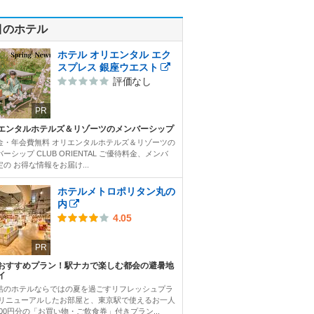
目のホテル
ホテル オリエンタル エク
スプレス 銀座ウエスト
評価なし
PR
エンタルホテルズ＆リゾーツのメンバーシップ
金・年会費無料 オリエンタルホテルズ＆リゾーツの
ーシップ CLUB ORIENTAL ご優待料金、メンバ
の お得な情報をお届け...
ホテルメトロポリタン丸の
内
4.05
PR
おすすめプラン！駅ナカで楽しむ都会の避暑地
イ
結のホテルならではの夏を過ごすリフレッシュプラ
 リニューアルしたお部屋と、東京駅で使えるお一人
000円分の「お買い物・ご飲食券」付きプラン...