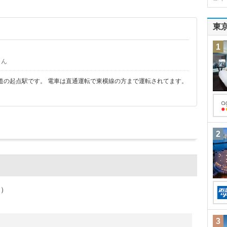
東
1
さん
道の起点駅です。 電車は直通運転で東横線の方まで運転されてます。
2
ミ）
3