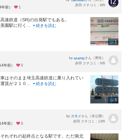
赤羽 クチコミ：8件
約9年前）
1
高速鉄道（SR)の出発駅でもある。
和美園駅に行く
...
続きを読む
1
by
さん（男性）
asamiy
赤羽 クチコミ：6件
14年前）
0
電車はそのまま埼玉高速鉄道に乗り入れてい
り運賃が２１０
...
続きを読む
5
by
さん（非公開）
カモメ
赤羽 クチコミ：13件
14年前）
0
、それぞれの起終点となる駅です。ただ南北