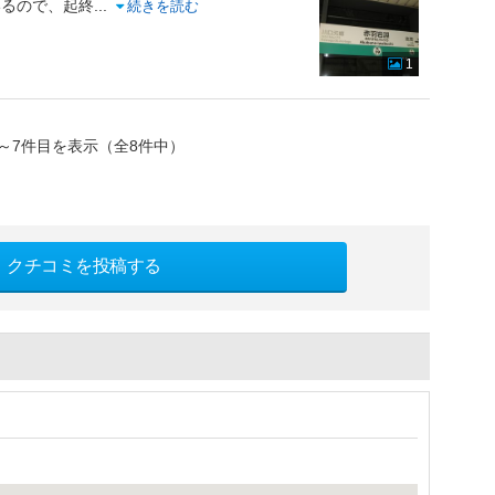
いるので、起終
...
続きを読む
1
～7件目を表示（全8件中）
クチコミを投稿する