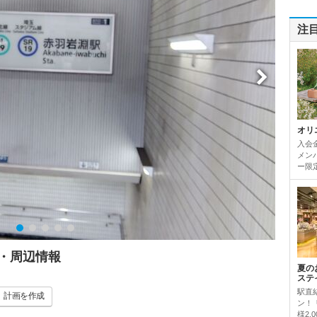
注
オリ
入会
メンバ
ー限定
・周辺情報
夏の
ステ
駅直
計画
を作成
ン！
様2,