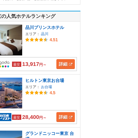
京の人気ホテルランキング
品川プリンスホテル
エリア：
品川
4.51
13,917
詳細
最安
円～
ヒルトン東京お台場
エリア：
お台場
4.5
28,400
詳細
最安
円～
グランドニッコー東京 台