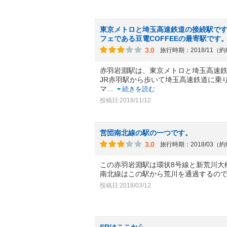
東京メトロと埼玉高速鉄道の接続駅で
フェである豆電COFFEEの最寄駅です
3.0
旅行時期：2018/11（
赤羽岩淵駅は、東京メトロと埼玉高速
JR赤羽駅から歩いて埼玉高速鉄道に乗
マ
...
続きを読む
投稿日:2018/11/12
営団南北線の駅の一つです。
3.0
旅行時期：2018/03（
この赤羽岩淵駅は環状8号線と新荒川大
南北線はこの駅から荒川を通過するの
投稿日:2018/03/12
SRはここから