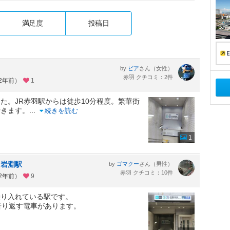
満足度
投稿日
by
さん（女性）
ビア
赤羽 クチコミ：2件
約2年前）
1
。JR赤羽駅からは徒歩10分程度。繁華街
行きます。
...
続きを読む
1
羽岩淵駅
by
さん（男性）
ゴマクー
赤羽 クチコミ：10件
約2年前）
9
乗り入れている駅です。
折り返す電車があります。