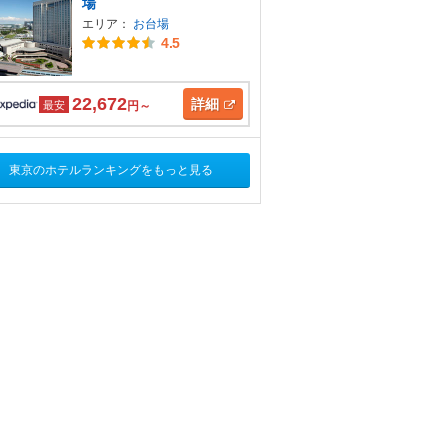
場
エリア：
お台場
4.5
22,672
詳細
最安
円～
東京のホテルランキングをもっと見る