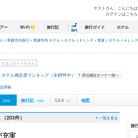
ゲストさん、こんにちは
ログインはこちら
アー
Wi-Fi
旅行記
旅行ガイド
ホテル
国内
ル
>
青森市内旅行
>
青森市内 ホテル
>
ホテルＪＡＬシティ青森
>
ホテルＪＡＬシテ
スタンダードホテル
 ホテル満足度ランキング（全
37
件中）
宿泊施設オーナー様へ
設情報
ミ
旅行記
Q&A
地図
（203）
（106）
（0）
（203件）
一覧を見る
旅
が充実