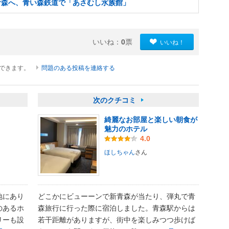
青森へ、青い森鉄道で「あさむし水族館」
いいね：
0
票
いいね！
ができます。
問題のある投稿を連絡する
次のクチコミ
綺麗なお部屋と楽しい朝食が
魅力のホテル
4.0
ほしちゃん
さん
地にあり
どこかにビューーンで新青森が当たり、弾丸で青
のあるホ
森旅行に行った際に宿泊しました。青森駅からは
リーも設
若干距離がありますが、街中を楽しみつつ歩けば