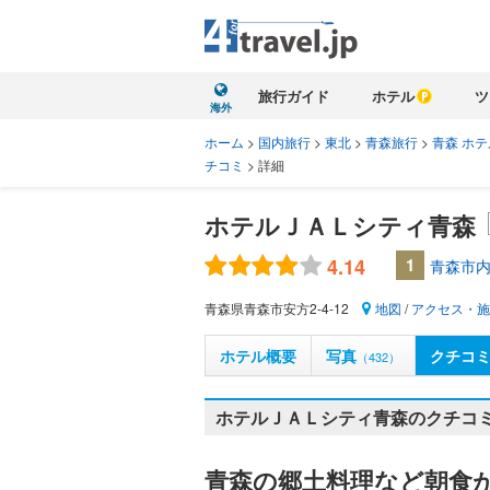
旅行ガイド
ホテル
ツ
海外
ホーム
>
国内旅行
>
東北
>
青森旅行
>
青森 ホテ
チコミ
>
詳細
ホテルＪＡＬシティ青森
4.14
1
青森市内
青森県青森市安方2-4-12
地図
/
アクセス・施
ホテル概要
写真
クチコ
（432）
ホテルＪＡＬシティ青森のクチコミ
青森の郷土料理など朝食