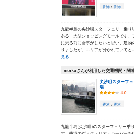
香港
>
香港
九龍半島の尖沙咀スターフェリー乗り
ある、大型ショッピングモールです。
に乗る前に食事がしたいと思い、建物
りましたが、エリアが分かれていてと..
見る
morkaさんが利用した交通機関・関
尖沙咀スターフェ
場
4.0
香港
>
香港
九龍半島(尖沙咀)のスターフェリー乗
す。香港のヴィクトリア・ハーバーを