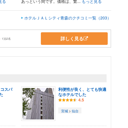
見る
あっという間です。価格は、繁...
もっと見る
ホテルＪＡＬシティ青森のクチコミ一覧（203）
詳しく見る
～
1泊2名
 コスパ
利便性が良く、とても快適
た
なホテルでした
4.5
宮城
>
仙台