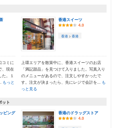
茶
香港スイーツ
4.0
香港
>
香港
口コミに
上環エリアを散策中に、香港スイーツのお店
で、現在
「満記甜品」を見つけて入りました。写真入り
した。１
のメニューがあるので、注文しやすかったで
.
もっと
す。注文が決まったら、先にレジで会計を...
も
っと見る
ポット
ッピング
香港のドラッグストア
4.0