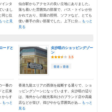
ツインタ
仙台駅からアクセスの良い立地にありました。
ていまし
落ち着いた雰囲気の部屋で、バス・トイレが分
と同じ位
かれており、部屋の照明、ソファなど、とても
もっと見
使い勝手の良い部屋でした。上下に分...
もっと
見る
ロードと
尖沙咀のショッピングゾー
ン
3.5
香港
>
香港
の一番の
香港九龍エリアの西側を縦断する通りで、ショ
ドと広東
ッピングゾーンになっています。尖沙咀の辺り
ィからす
は、海外からの観光客向けのブランド店や高級
.
もっと
店などが並び、煌びやかな雰囲気があ...
もっと
見る