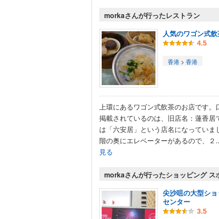
morkaさんが行ったレストラン
人気のワゴン式飲
4.5
香港
>
香港
上環にあるワゴン式飲茶のお店です。
掲載されているのは、旧店名：蓮香居
は「六安居」という店名になっていま
階の奥にエレベーターがあるので、２..
見る
morkaさんが行ったショッピング ス
尖沙咀の大型ショ
センター
3.5