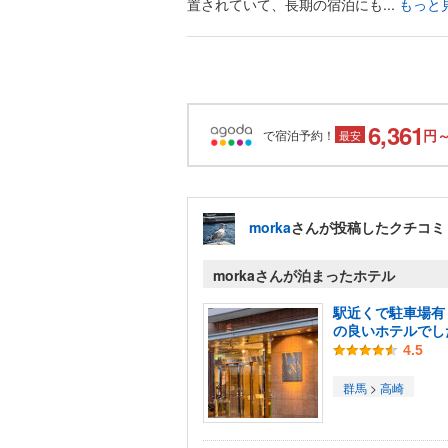
置されていて、長期の宿泊にも...
もっと
6,361
円
で宿泊予約！
最安
morka
さんが投稿したクチコミ
morkaさんが泊まったホテル
駅近くで駐車場有
の良いホテルでし
4.5
群馬
>
高崎