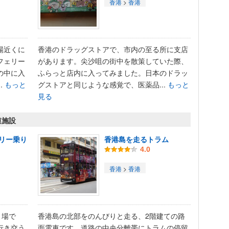
香港
>
香港
場近くに
香港のドラッグストアで、市内の至る所に支店
フェリー
があります。尖沙咀の街中を散策していた際、
の中に入
ふらっと店内に入ってみました。日本のドラッ
.
もっと
グストアと同じような感覚で、医薬品...
もっと
見る
連施設
リー乗り
香港島を走るトラム
4.0
香港
>
香港
り場で
香港島の北部をのんびりと走る、2階建ての路
行き交う
面電車です。道路の中央分離帯にトラムの停留