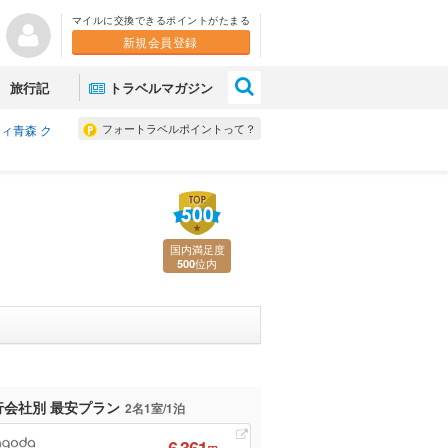
マイルに交換できるポイントがたまる
新規会員登録
×
旅行記
トラベルマガジン
フォートラベルポイントって？
ィ青森 ク
国内満足度
位内
500
行会社別 最安プラン
2名1室/1泊
6,361