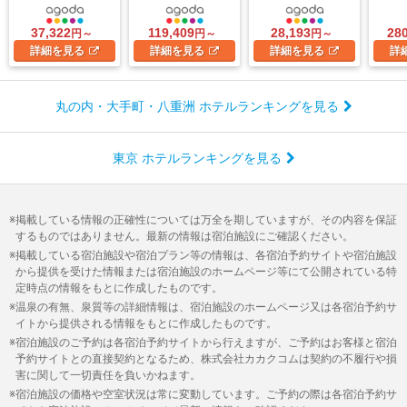
37,322
119,409
28,193
28
円～
円～
円～
詳細
を見る
詳細
を見る
詳細
を見る
詳
丸の内・大手町・八重洲 ホテルランキングを見る
東京 ホテルランキングを見る
掲載している情報の正確性については万全を期していますが、その内容を保証
するものではありません。最新の情報は宿泊施設にご確認ください。
掲載している宿泊施設や宿泊プラン等の情報は、各宿泊予約サイトや宿泊施設
から提供を受けた情報または宿泊施設のホームページ等にて公開されている特
定時点の情報をもとに作成したものです。
温泉の有無、泉質等の詳細情報は、宿泊施設のホームページ又は各宿泊予約サ
イトから提供される情報をもとに作成したものです。
宿泊施設のご予約は各宿泊予約サイトから行えますが、ご予約はお客様と宿泊
予約サイトとの直接契約となるため、株式会社カカクコムは契約の不履行や損
害に関して一切責任を負いかねます。
宿泊施設の価格や空室状況は常に変動しています。ご予約の際は各宿泊予約サ