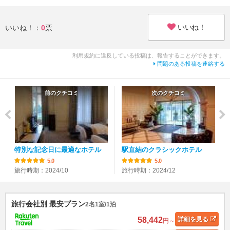
いいね！
いいね！：
0
票
利用規約に違反している投稿は、報告することができます。
問題のある投稿を連絡する
前のクチコミ
次のクチコミ
特別な記念日に最適なホテル
駅直結のクラシックホテル
5.0
5.0
旅行時期：2024/10
旅行時期：2024/12
旅行会社別 最安プラン
2名1室/1泊
58,442
詳細
を見る
円～