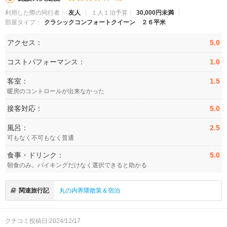
利用した際の同行者：
友人
１人１泊予算：
30,000円未満
部屋タイプ：
クラシックコンフォートクイーン ２６平米
アクセス：
5.0
コストパフォーマンス：
1.0
客室：
1.5
暖房のコントロールが出来なかった
接客対応：
5.0
風呂：
2.5
可もなく不可もなく普通
食事・ドリンク：
5.0
朝食のみ。バイキングだけなく選択できると助かる
関連旅行記
丸の内界隈散策＆宿泊
クチコミ投稿日:2024/12/17