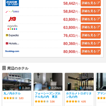
58,442
詳細
を見る
円～
58,842
詳細
を見る
円～
63,800
詳細
を見る
円～
63,800
詳細
を見る
円～
76,431
詳細
を見る
円～
80,360
詳細
を見る
円～
80,908
詳細
を見る
円～
周辺のホテル
0.2km
0.29km
0.36km
丸ノ内ホテル
フォーシーズンズホ
ホテルメトロポリタ
アマン
テル丸の内 東京
ン丸の内
3.83
3.56
4.05