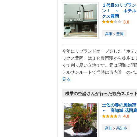
３代目のリブラン
ン！ ～ ホテル
クス豊岡
3.0
兵庫
>
豊岡
今年にリブランドオープンした「ホテ
ックス豊岡」はＪＲ豊岡駅から徒歩１
くて判り易い立地です。元は昭和に開
テルサンルートで当時は市内唯一のバ..
見る
機乗の空論さんが行った観光スポッ
土佐の春の風物
～ 高知城 花回
4.0
高知
>
高知市