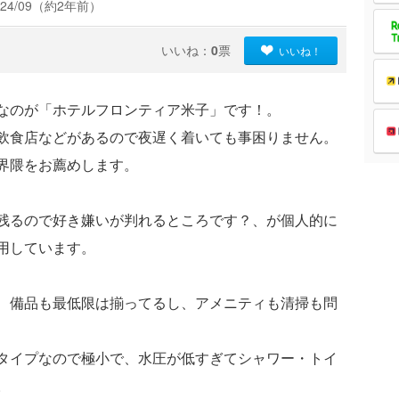
24/09（約2年前）
いいね：
0
票
いいね！
なのが「ホテルフロンティア米子」です！。
飲食店などがあるので夜遅く着いても事困りません。
界隈をお薦めします。
残るので好き嫌いが判れるところです？、が個人的に
用しています。
、備品も最低限は揃ってるし、アメニティも清掃も問
タイプなので極小で、水圧が低すぎてシャワー・トイ
。