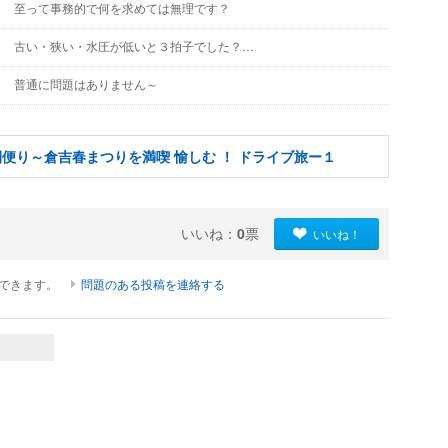
至って事務的で何を求めては無理です？
古い・狭い・水圧が低いと３拍子でした？…
普通に問題はありません～
便り～倉吉春まつりを満喫 愉しむ ！ ドライブ旅ー１
いいね：
0
票
いいね！
ができます。
問題のある投稿を連絡する