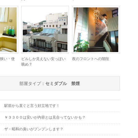
狭い・使
ビルしか見えない安っぽい
夜のフロントへの階段
眺め？
部屋タイプ：
セミダブル 禁煙
駅前から直ぐと言う好立地です！
￥３３００は安いが内容とは見合ってないかも？
ザ・昭和の臭いがプンプンします？