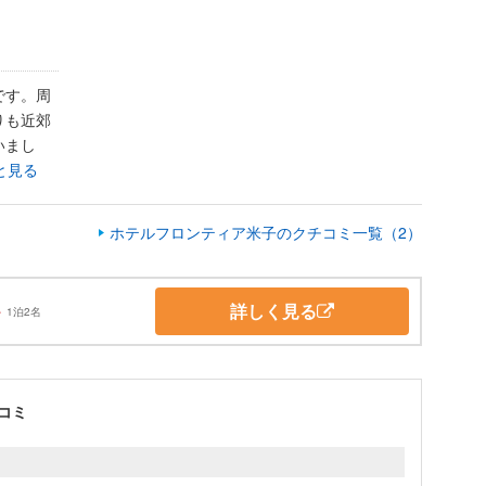
です。周
りも近郊
いまし
と見る
ホテルフロンティア米子のクチコミ一覧（2）
詳しく見る
～
1泊2名
コミ