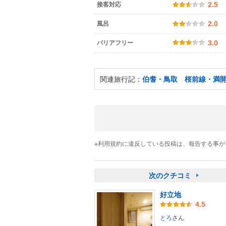
接客対応
2.5
風呂
2.0
バリアフリー
3.0
関連旅行記：
伯耆・鳥取 桜前線・満開
※利用規約に違反している投稿は、報告する事
次のクチコミ
好立地
4.5
とろ
さん