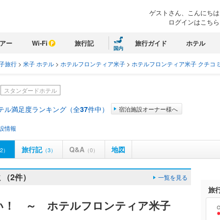
ゲストさん、こんにちは
ログインはこちら
アー
Wi-Fi
旅行記
旅行ガイド
ホテル
国内
子旅行
>
米子 ホテル
>
ホテルフロンティア米子
>
ホテルフロンティア米子 クチコ
スタンダードホテル
ホテル満足度ランキング（全
37
件中）
宿泊施設オーナー様へ
設情報
旅行記
Q&A
地図
2）
（3）
（0）
（2件）
一覧を見る
旅
い！ ～ ホテルフロンティア米子