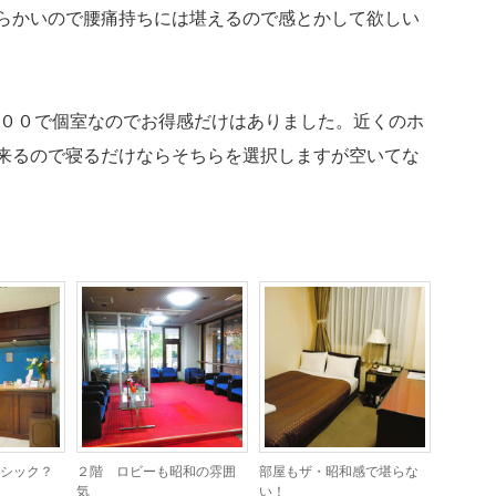
らかいので腰痛持ちには堪えるので感とかして欲しい
３００で個室なのでお得感だけはありました。近くのホ
来るので寝るだけならそちらを選択しますが空いてな
シック？
２階 ロビーも昭和の雰囲
部屋もザ・昭和感で堪らな
気
い！