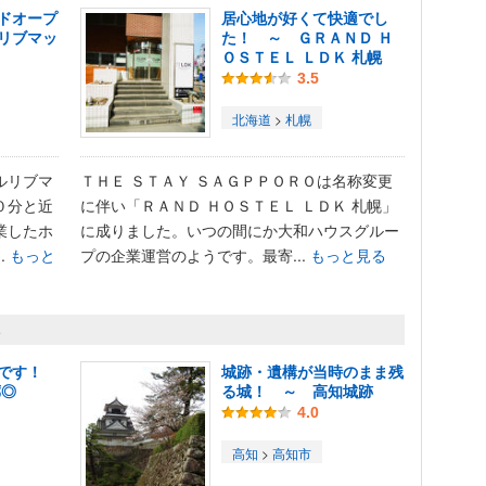
ドオープ
居心地が好くて快適でし
リブマッ
た！ ～ ＧＲＡＮＤ Ｈ
ＯＳＴＥＬ ＬＤＫ 札幌
3.5
北海道
>
札幌
ルリブマ
ＴＨＥ ＳＴＡＹ ＳＡＧＰＰＯＲＯは名称変更
０分と近
に伴い「ＲＡＮＤ ＨＯＳＴＥＬ ＬＤＫ 札幌」
業したホ
に成りました。いつの間にか大和ハウスグルー
.
もっと
プの企業運営のようです。最寄...
もっと見る
ト
詩です！
城跡・遺構が当時のまま残
廊◎
る城！ ～ 高知城跡
4.0
高知
>
高知市