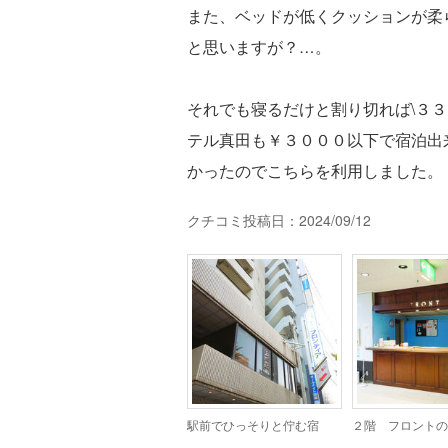
また、ベッドが低くクッションが柔
と思いますが？…。
それでも寝るだけと割り切れば\３
テル真田も￥３０００以下で宿泊出
かったのでこちらを利用しました。
クチコミ投稿日：2024/09/12
駅前でひっそりと佇む宿
２階 フロントの