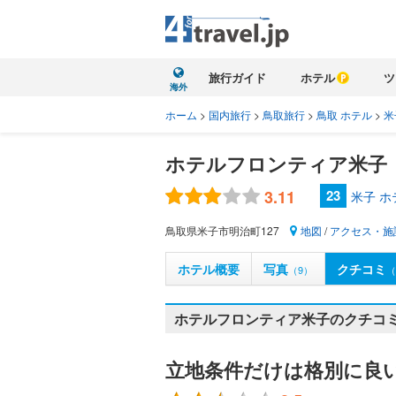
旅行ガイド
ホテル
ツ
海外
ホーム
>
国内旅行
>
鳥取旅行
>
鳥取 ホテル
>
米
ホテルフロンティア米子
3.11
23
米子 
鳥取県米子市明治町127
地図
/
アクセス・施
ホテル概要
写真
クチコミ
（9）
（
ホテルフロンティア米子のクチコミ
立地条件だけは格別に良