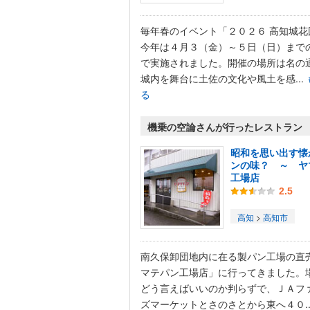
毎年春のイベント「２０２６ 高知城花
今年は４月３（金）～５日（日）まで
で実施されました。開催の場所は名の
城内を舞台に土佐の文化や風土を感...
る
機乗の空論さんが行ったレストラン
昭和を思い出す懐
ンの味？ ～ ヤ
工場店
2.5
高知
>
高知市
南久保卸団地内に在る製パン工場の直
マテパン工場店」に行ってきました。
どう言えばいいのか判らずで、ＪＡフ
ズマーケットとさのさとから東へ４０..