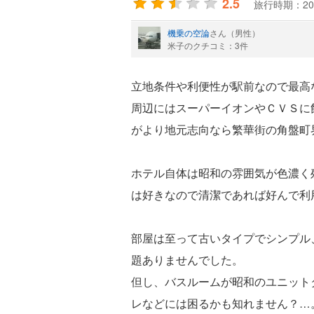
2.5
旅行時期：20
機乗の空論
さん（男性）
米子のクチコミ：3件
立地条件や利便性が駅前なので最高
周辺にはスーパーイオンやＣＶＳに
がより地元志向なら繁華街の角盤町
ホテル自体は昭和の雰囲気が色濃く
は好きなので清潔であれば好んで利
部屋は至って古いタイプでシンプル
題ありませんでした。
但し、バスルームが昭和のユニット
レなどには困るかも知れません？…