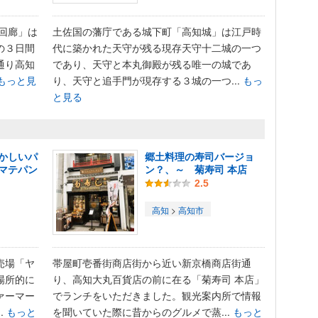
回廊」は
土佐国の藩庁である城下町「高知城」は江戸時
の３日間
代に築かれた天守が残る現存天守十二城の一つ
通り高知
であり、天守と本丸御殿が残る唯一の城であ
もっと見
り、天守と追手門が現存する３城の一つ...
もっ
と見る
かしいパ
郷土料理の寿司バージョ
マテパン
ン？、～ 菊寿司 本店
2.5
高知
>
高知市
売場「ヤ
帯屋町壱番街商店街から近い新京橋商店街通
場所的に
り、高知大丸百貨店の前に在る「菊寿司 本店」
ァーマー
でランチをいただきました。観光案内所で情報
.
もっと
を聞いていた際に昔からのグルメで蒸...
もっと