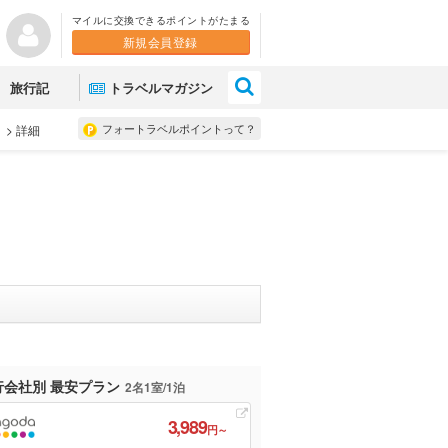
マイルに交換できるポイントがたまる
新規会員登録
×
旅行記
トラベルマガジン
フォートラベルポイントって？
ミ
>
詳細
行会社別 最安プラン
2名1室/1泊
3,989
円～