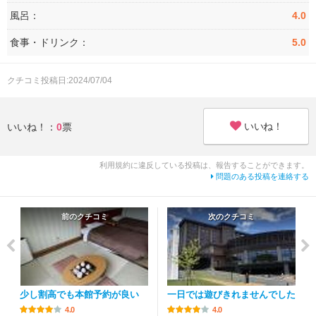
風呂：
4.0
食事・ドリンク：
5.0
クチコミ投稿日:2024/07/04
いいね！
いいね！：
0
票
利用規約に違反している投稿は、報告することができます。
問題のある投稿を連絡する
前のクチコミ
次のクチコミ
少し割高でも本館予約が良い
一日では遊びきれませんでした
4.0
4.0