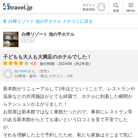
ログイン
新規登録
検索
MENU
白樺リゾート 池の平ホテル クチコミに戻る
白樺リゾート 池の平ホテル
ホテル
子どもも大人も大満足のホテルでした！
4.0
旅行時期：2024/06（約2年前）
by
hmrn
さん
（女性）
白樺湖・蓼科・車山 クチコミ：1件
新本館がリニューアルして1年ほどということで、レストランや
温泉などの共用施設がとても綺麗で、ホテルに到着した瞬間か
らテンションが上がりました！
お部屋は新本館ではなく東館だったので、事前にレストラン等
のある新本館からとても遠いという口コミを見て不安でした
が、
それを理解した上で予約したため、私たち家族はそこまで気に