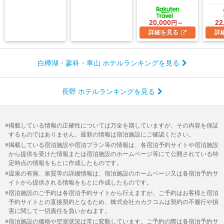
20,000
22
円～
詳細
を見る
詳
白樺湖・蓼科・車山 ホテルランキングを見る
長野 ホテルランキングを見る
掲載している情報の正確性については万全を期していますが、その内容を保証
するものではありません。最新の情報は宿泊施設にご確認ください。
掲載している宿泊施設や宿泊プラン等の情報は、各宿泊予約サイトや宿泊施設
から提供を受けた情報または宿泊施設のホームページ等にて公開されている特
定時点の情報をもとに作成したものです。
温泉の有無、泉質等の詳細情報は、宿泊施設のホームページ又は各宿泊予約サ
イトから提供される情報をもとに作成したものです。
宿泊施設のご予約は各宿泊予約サイトから行えますが、ご予約はお客様と宿泊
予約サイトとの直接契約となるため、株式会社カカクコムは契約の不履行や損
害に関して一切責任を負いかねます。
宿泊施設の価格や空室状況は常に変動しています。ご予約の際は各宿泊予約サ