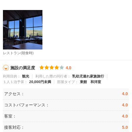
レストラン(朝食時)
施設の満足度
4.0
利用目的：
観光
利用した際の同行者：
乳幼児連れ家族旅行
１人１泊予算：
20,000円未満
部屋タイプ：
東館 和洋室
アクセス：
4.0
コストパフォーマンス：
4.0
客室：
4.0
接客対応：
5.0