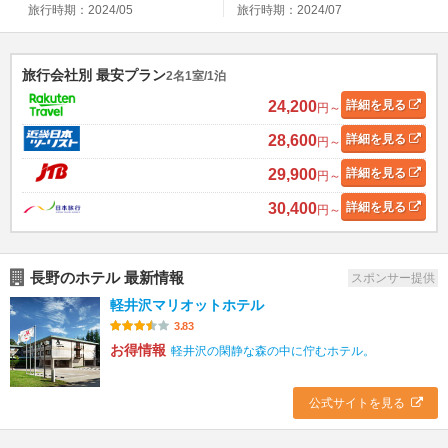
旅行時期：2024/05
旅行時期：2024/07
旅行会社別 最安プラン
2名1室/1泊
24,200
詳細
を見る
円～
28,600
詳細
を見る
円～
29,900
詳細
を見る
円～
30,400
詳細
を見る
円～
長野のホテル 最新情報
スポンサー提供
軽井沢マリオットホテル
3.83
お得情報
軽井沢の閑静な森の中に佇むホテル。
公式サイトを見る