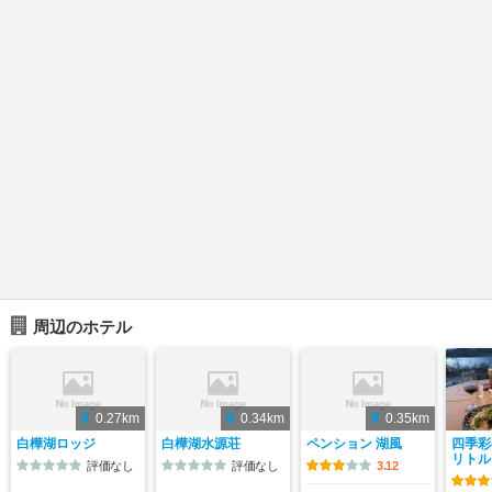
周辺のホテル
0.27km
0.34km
0.35km
白樺湖ロッジ
白樺湖水源荘
ペンション 湖風
四季彩
リトル
評価なし
評価なし
3.12