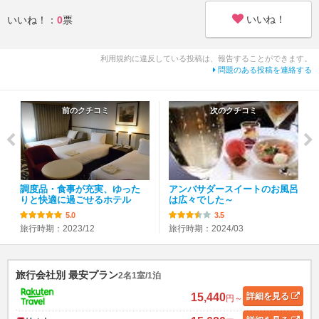
いいね！
いいね！：
0
票
利用規約に違反している投稿は、報告することができます。
問題のある投稿を連絡する
前のクチコミ
次のクチコミ
調度品・食事が充実、ゆった
アンバサダースイートのお風呂
りと快適に過ごせるホテル
は広々でした～
5.0
3.5
旅行時期：2023/12
旅行時期：2024/03
旅行会社別 最安プラン
2名1室/1泊
15,440
詳細
を見る
円～