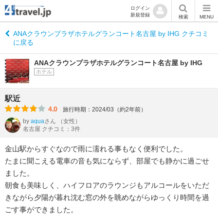
ログイン
新規登録
検索
MENU
ANAクラウンプラザホテルグランコート名古屋 by IHG クチコミ
に戻る
ANAクラウンプラザホテルグランコート名古屋 by IHG
ホテル
駅近
4.0
旅行時期：2024/03（約2年前）
by
aqua
さん
（女性）
名古屋 クチコミ：3件
金山駅からすぐなので雨に濡れる事もなく便利でした。
たまに聞こえる電車の音も気にならず、部屋でも静かに過ごせ
ました。
朝食も美味しく、ハイフロアのラウンジもアルコールをいただ
きながら夕陽が暮れ沈む窓の外を眺めながらゆっくり時間を過
ごす事ができました。