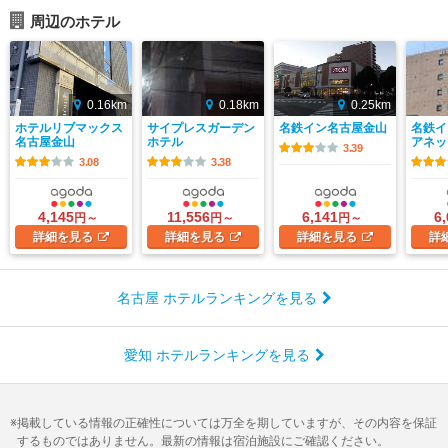
周辺のホテル
0.16km
0.18km
0.25km
ホテルリブマックス
サイプレスガーデン
名鉄イン名古屋金山
名鉄イ
名古屋金山
ホテル
アネッ
3.39
3.08
3.38
4,145
11,556
6,141
6
円～
円～
円～
詳細
を見る
詳細
を見る
詳細
を見る
詳
名古屋 ホテルランキングを見る
愛知 ホテルランキングを見る
掲載している情報の正確性については万全を期していますが、その内容を保証
するものではありません。最新の情報は宿泊施設にご確認ください。