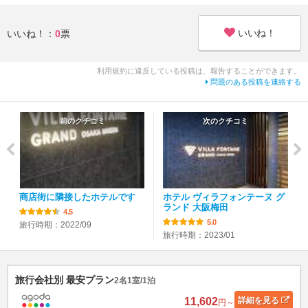
いいね！
いいね！：
0
票
利用規約に違反している投稿は、報告することができます。
問題のある投稿を連絡する
前のクチコミ
次のクチコミ
商店街に隣接したホテルです
ホテル ヴィラフォンテーヌ グ
ランド 大阪梅田
4.5
5.0
旅行時期：2022/09
旅行時期：2023/01
旅行会社別 最安プラン
2名1室/1泊
11,602
詳細
を見る
円～