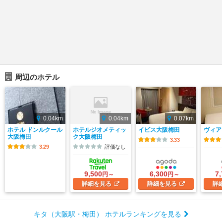
周辺のホテル
0.04km
0.04km
0.07km
ホテル ドンルクール
ホテルジオメティッ
イビス大阪梅田
ヴィア
大阪梅田
ク大阪梅田
3.33
3.29
評価なし
9,500
6,300
7
円～
円～
詳細
を見る
詳細
を見る
詳
キタ（大阪駅・梅田） ホテルランキングを見る