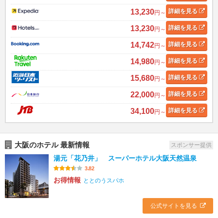
13,230
詳細
を見る
円～
13,230
詳細
を見る
円～
14,742
詳細
を見る
円～
14,980
詳細
を見る
円～
15,680
詳細
を見る
円～
22,000
詳細
を見る
円～
34,100
詳細
を見る
円～
大阪のホテル 最新情報
スポンサー提供
湯元「花乃井」 スーパーホテル大阪天然温泉
3.82
お得情報
ととのうスパホ
公式サイトを見る