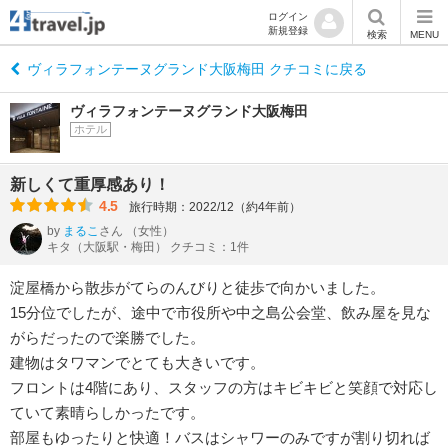
ログイン
新規登録
検索
MENU
ヴィラフォンテーヌグランド大阪梅田 クチコミに戻る
ヴィラフォンテーヌグランド大阪梅田
ホテル
新しくて重厚感あり！
4.5
旅行時期：2022/12（約4年前）
by
まるこ
さん
（女性）
キタ（大阪駅・梅田） クチコミ：1件
淀屋橋から散歩がてらのんびりと徒歩で向かいました。
15分位でしたが、途中で市役所や中之島公会堂、飲み屋を見な
がらだったので楽勝でした。
建物はタワマンでとても大きいです。
フロントは4階にあり、スタッフの方はキビキビと笑顔で対応し
ていて素晴らしかったです。
部屋もゆったりと快適！バスはシャワーのみですが割り切れば