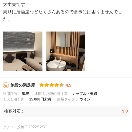
大丈夫です。
周りに居酒屋などたくさんあるので食事には困りませんでし
た。
施設の満足度
4.5
利用目的：
観光
利用した際の同行者：
カップル・夫婦
１人１泊予算：
15,000円未満
部屋タイプ：
ツイン
接客対応：
5.0
クチコミ投稿日:2022/12/31