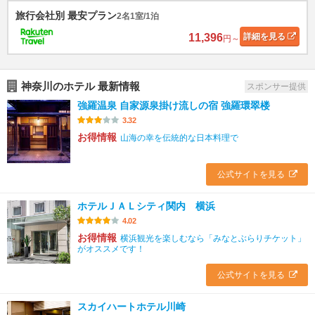
旅行会社別 最安プラン
2名1室/1泊
11,396
詳細
を見る
円～
神奈川のホテル 最新情報
スポンサー提供
強羅温泉 自家源泉掛け流しの宿 強羅環翠楼
3.32
お得情報
山海の幸を伝統的な日本料理で
公式サイトを見る
ホテルＪＡＬシティ関内 横浜
4.02
お得情報
横浜観光を楽しむなら「みなとぶらりチケット」
がオススメです！
公式サイトを見る
スカイハートホテル川崎