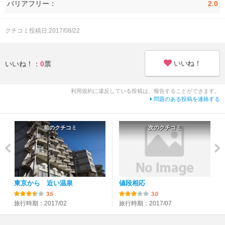
バリアフリー：
2.0
クチコミ投稿日:2017/08/22
いいね！
いいね！：
0
票
利用規約に違反している投稿は、報告することができます。
問題のある投稿を連絡する
前のクチコミ
次のクチコミ
東京から 近い温泉
値段相応
3.5
3.0
旅行時期：2017/02
旅行時期：2017/07