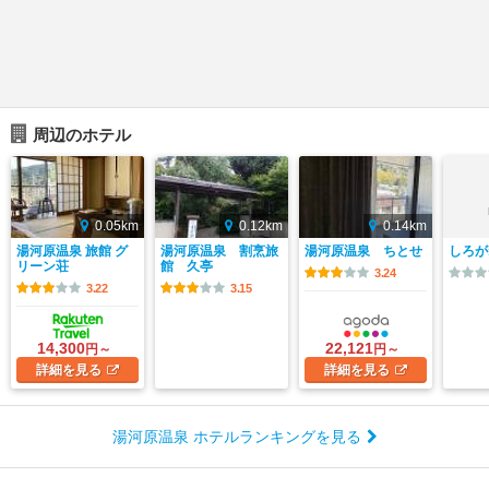
周辺のホテル
0.05km
0.12km
0.14km
湯河原温泉 旅館 グ
湯河原温泉 割烹旅
湯河原温泉 ちとせ
しろが
リーン荘
館 久亭
3.24
3.22
3.15
14,300
22,121
円～
円～
詳細
を見る
詳細
を見る
湯河原温泉 ホテルランキングを見る