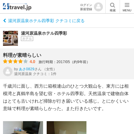
ログイン
新規登録
検索
MENU
湯河原温泉ホテル四季彩 クチコミに戻る
湯河原温泉ホテル四季彩
ホテル
料理が素晴らしい
4.0
旅行時期：2017/05（約9年前）
by
あさ0829
さん
（女性）
湯河原温泉 クチコミ：1件
千歳川に面し、西方に箱根連山のひとつ大観山を、東方には相
模湾と真鶴半島を望む宿・ホテル四季彩。天然温泉で建物自体
はとても古いけれど掃除が行き届いている感じ。とにかくいい
意味で料理が素晴らしかった。また行きたいです。