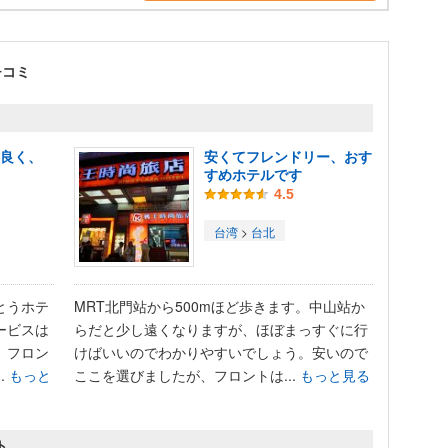
チコミ
ス良く、
安くてフレンドリー、おす
すめホテルです
4.5
台湾
>
台北
とうホテ
MRT北門站から500mほど歩きます。中山站か
ービスは
らだと少し遠くなりますが、ほぼまっすぐに行
、フロン
けばいいのでわかりやすいでしょう。安いので
.
もっと
ここを選びましたが、フロントは...
もっと見る
ト