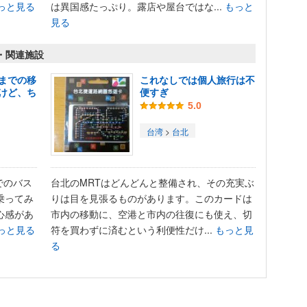
っと見る
は異国感たっぷり。露店や屋台ではな...
もっと
見る
関・関連施設
までの移
これなしでは個人旅行は不
けど、ち
便すぎ
5.0
台湾
>
台北
でのバス
台北のMRTはどんどんと整備され、その充実ぶ
乗ってみ
りは目を見張るものがあります。このカードは
心感があ
市内の移動に、空港と市内の往復にも使え、切
っと見る
符を買わずに済むという利便性だけ...
もっと見
る