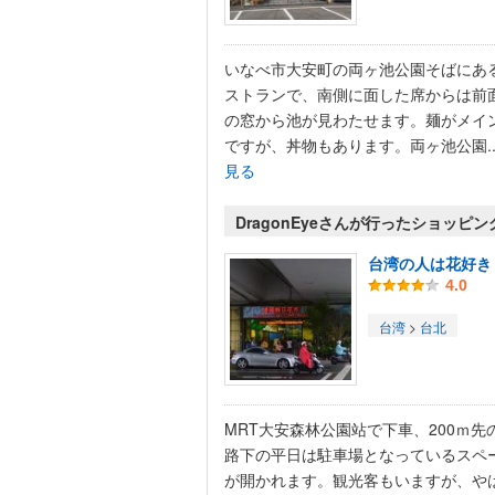
いなべ市大安町の両ヶ池公園そばにあ
ストランで、南側に面した席からは前
の窓から池が見わたせます。麺がメイ
ですが、丼物もあります。両ヶ池公園..
見る
DragonEyeさんが行ったショッピン
台湾の人は花好き
4.0
台湾
>
台北
MRT大安森林公園站で下車、200ｍ先
路下の平日は駐車場となっているスペ
が開かれます。観光客もいますが、や