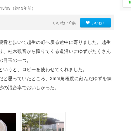
13/09（約13年前）
いいね：
0
票
いいね！
観音と歩いて越生の町へ戻る途中に寄りました。越生
り、桂木観音から降りてくる道沿いにゆずがたくさん
の目玉の一つ。
というと、ロビーを使わせてくれました。
だと思っていたところ、2mm角程度に刻んだゆずを練
妙の混合率でおいしかった。