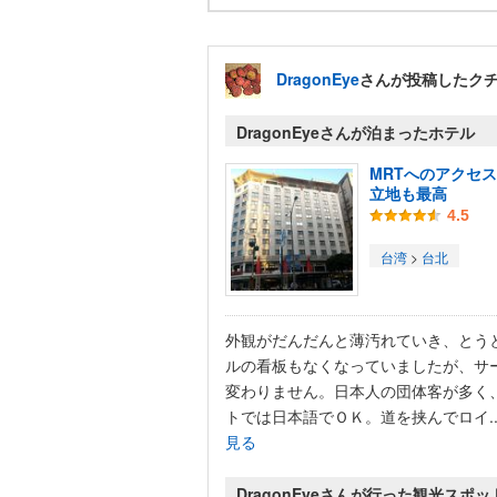
DragonEye
さんが投稿したク
DragonEyeさんが泊まったホテル
MRTへのアクセ
立地も最高
4.5
台湾
>
台北
外観がだんだんと薄汚れていき、とう
ルの看板もなくなっていましたが、サ
変わりません。日本人の団体客が多く
トでは日本語でＯＫ。道を挟んでロイ..
見る
DragonEyeさんが行った観光スポッ