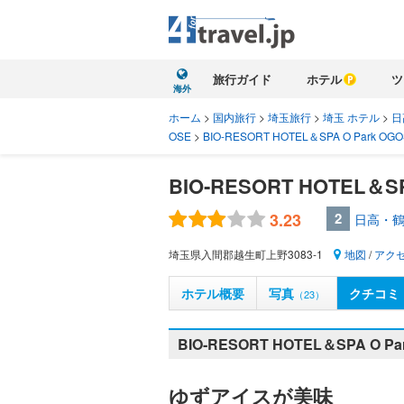
旅行ガイド
ホテル
ツ
海外
ホーム
>
国内旅行
>
埼玉旅行
>
埼玉 ホテル
>
日
OSE
>
BIO‐RESORT HOTEL＆SPA O Park O
BIO‐RESORT HOTEL＆SP
3.23
2
日高・鶴
埼玉県入間郡越生町上野3083-1
地図
/
アク
ホテル概要
写真
クチコミ
（23）
BIO‐RESORT HOTEL＆SPA O
ゆずアイスが美味