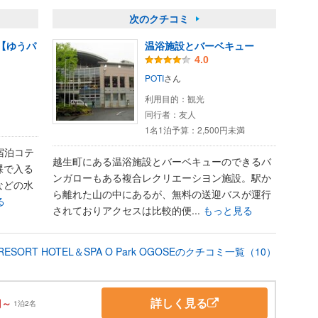
次のクチコミ
【ゆうパ
温浴施設とバーベキュー
4.0
POTI
さん
利用目的：
観光
同行者：
友人
1名1泊予算：
2,500円未満
宿泊コテ
越生町にある温浴施設とバーベキューのできるバ
裸で入る
ンガローもある複合レクリエーシヨン施設。駅か
などの水
ら離れた山の中にあるが、無料の送迎バスが運行
る
されておりアクセスは比較的便...
もっと見る
‐RESORT HOTEL＆SPA O Park OGOSEのクチコミ一覧（10）
詳しく見る
円～
1泊2名