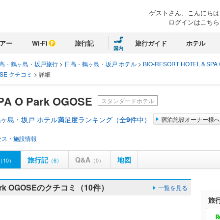
ゲストさん、こんにちは
ログインはこちら
アー
Wi-Fi
旅行記
旅行ガイド
ホテル
国内
高・鶴ヶ島・坂戸旅行
>
日高・鶴ヶ島・坂戸 ホテル
>
BIO‐RESORT HOTEL＆SPA O
GOSE クチコミ
>
詳細
A O Park OGOSE
スタンダードホテル
ヶ島・坂戸 ホテル満足度ランキング（全
9
件中）
宿泊施設オーナー様へ
セス・施設情報
旅行記
Q&A
地図
（10）
（6）
（0）
 Park OGOSEのクチコミ（10件）
一覧を見る
旅