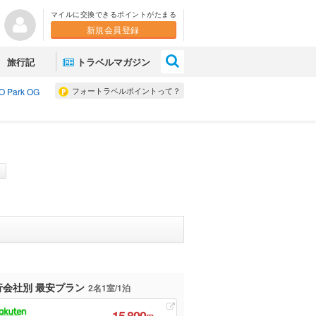
マイルに交換できるポイントがたまる
新規会員登録
×
旅行記
トラベルマガジン
フォートラベルポイントって？
 Park OG
行会社別 最安プラン
2名1室/1泊
15,800