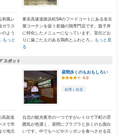
る和風レ
東名高速道路浜松SAのフードコートにある名古
面ガラス
屋コーチンを扱う老舗の鶏専門店です。親子丼
ンのよう
に特化したメニューになっています。宣伝どお
.
もっと
りに歯ごたえのある鶏肉とふわとろ...
もっと見
る
グ スポット
昼間歩くのもおもしろい
4.0
台湾
>
台北
の高架道
台北の観光夜市の一つですがレトロで下町の雰
ースで市
囲気が色濃く、昼間にブラブラと歩くのも面白
はり地元
いです。中でもヘビやスッポンを食べさせる店