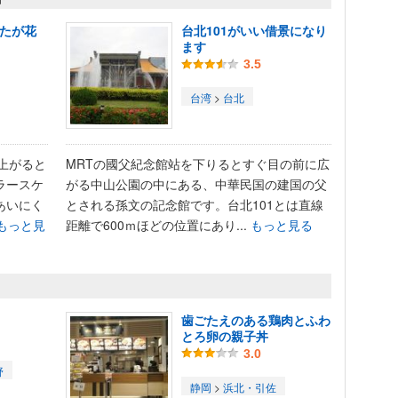
したが花
台北101がいい借景になり
ます
3.5
台湾
>
台北
上がると
MRTの國父紀念館站を下りるとすぐ目の前に広
ラースケ
がる中山公園の中にある、中華民国の建国の父
あいにく
とされる孫文の記念館です。台北101とは直線
もっと見
距離で600ｍほどの位置にあり...
もっと見る
歯ごたえのある鶏肉とふわ
とろ卵の親子丼
3.0
野
静岡
>
浜北・引佐