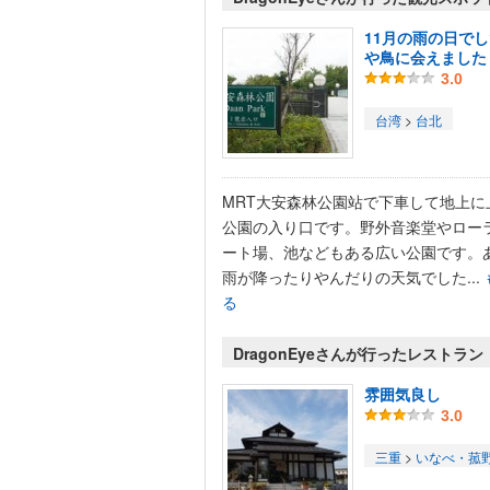
11月の雨の日で
や鳥に会えました
3.0
台湾
>
台北
MRT大安森林公園站で下車して地上に
公園の入り口です。野外音楽堂やロー
ート場、池などもある広い公園です。
雨が降ったりやんだりの天気でした...
る
DragonEyeさんが行ったレストラン
雰囲気良し
3.0
三重
>
いなべ・菰