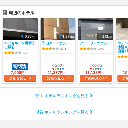
周辺のホテル
0.37km
1.27km
2.0km
ベッセルイン滋賀守
守山アートホテル
アートリッツホテル
ホテル
山駅前
津栗東
3.24
3.24
国道1
3.29
7,000
11,337
11,138
10
円～
円～
円～
詳細
を見る
詳細
を見る
詳細
を見る
詳
守山 ホテルランキングを見る
滋賀 ホテルランキングを見る