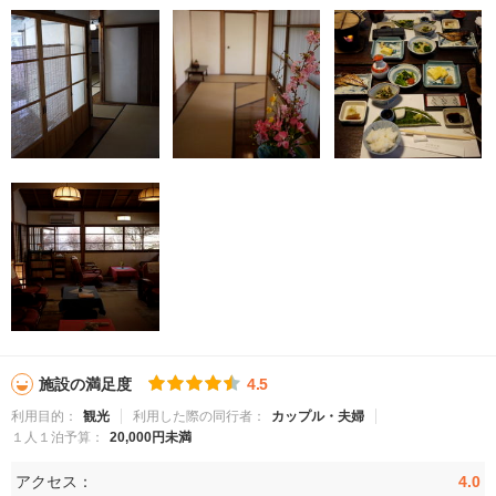
施設の満足度
4.5
利用目的：
観光
利用した際の同行者：
カップル・夫婦
１人１泊予算：
20,000円未満
アクセス：
4.0