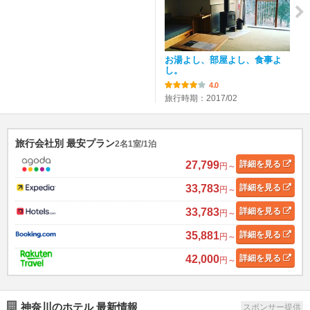
お湯よし、部屋よし、食事よ
し。
4.0
旅行時期：2017/02
旅行会社別 最安プラン
2名1室/1泊
27,799
詳細
を見る
円～
33,783
詳細
を見る
円～
33,783
詳細
を見る
円～
35,881
詳細
を見る
円～
42,000
詳細
を見る
円～
神奈川のホテル 最新情報
スポンサー提供