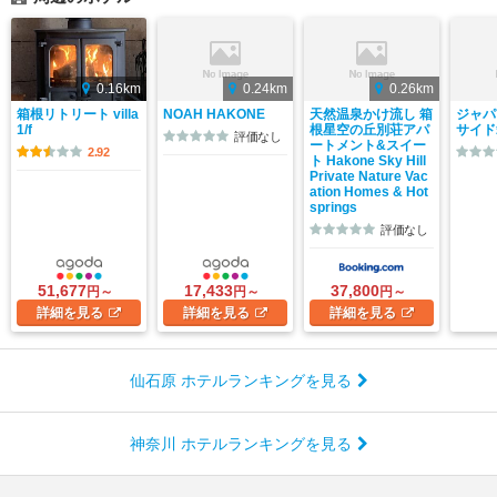
0.16km
0.24km
0.26km
箱根リトリート villa
NOAH HAKONE
天然温泉かけ流し 箱
ジャパ
1/f
根星空の丘別荘アパ
サイド
評価なし
ートメント&スイー
2.92
ト Hakone Sky Hill
Private Nature Vac
ation Homes & Hot
springs
評価なし
51,677
17,433
37,800
円～
円～
円～
詳細
を見る
詳細
を見る
詳細
を見る
仙石原 ホテルランキングを見る
神奈川 ホテルランキングを見る