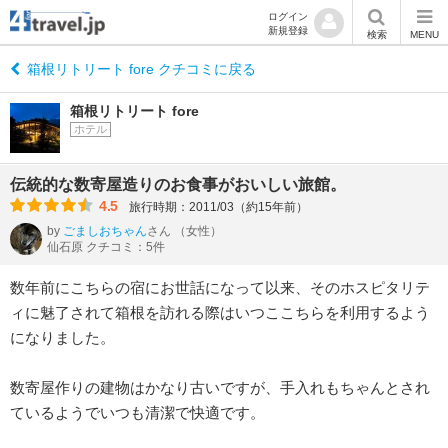
ログイン
新規登録
検索
MENU
箱根リトリート fore クチコミに戻る
箱根リトリート fore
ホテル
伝統的な数寄屋造りのお食事がおいしい旅館。
4.5
旅行時期：2011/03（約15年前）
by
ごましおちゃん
さん
（女性）
仙石原 クチコミ：5件
数年前にこちらの宿にお世話になって以来、そのホスピタリテ
ィに魅了されて箱根を訪れる際はいつここちらを利用するよう
になりました。
数寄屋作りの建物はかなり古いですが、手入れもちゃんとされ
ているようでいつも清潔で快適です。