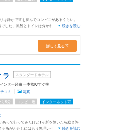
周りは静かで道を挟んでコンビニがあるくらい。
階でした。風呂とトイレは分かれていますし、ベ
続きを読む
は十分です。朝もパンと飲み物だけですが、部屋
。フロント前に食べる場所というのは特にありま
持って行っていました。前のコンビニはお酒やタ
詳しく見る
ィラ
スタンダードホテル
インター経由 一本松ICすぐ横
クチコミ
写真
から5分
コンビニ近
インターネット可
な
ンがあって行ってみたけど1ヶ所を除いたら総合評
の1ヶ所がわたしにはもう無理レベルでした。お部
続きを読む
子はヘタりまくってる（施設が古いから仕方ない）