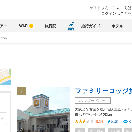
ゲストさん、こんにちは
ログインはこちら
アー
Wi-Fi
旅行記
旅行ガイド
ホテル
国内
ホテル
ファミリーロッジ
1
スタンダードホテル
大阪と名古屋を結ぶ名阪国道・針ICか
市への中心部へ約20km。
地図
3.16
温泉
露天風呂
大浴場
駅