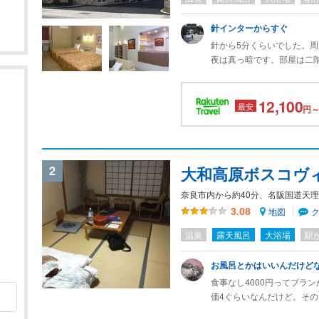
針インターからすぐ
針から5分くらいでした。
夜は真っ暗です。部屋は二
ッドが広い！親子で寝るに
に持ってきて食べられます
12,100
せんから、みなさん部屋に
最安
円～
バコもあります！
2
大和高原ボスコヴ
奈良市内から約40分、名阪国道天理
地図
3.08
温泉
露天風呂
大浴場
駅
お風呂とかはいいんだけど
食事なし4000円ってプラ
価4ぐらいなんだけど。そ
屋は広く10畳、窓際の椅