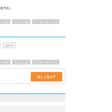
。
（要予約）
から5分
コンビニ近
インターネット可
荘
貸別荘
から5分
コンビニ近
インターネット可
詳しく見る