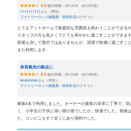
旅行時期：2013/10 （約13年前）
4.0
1111111111
さん（男性）
ファミリーロッジ旅籠屋・奈良針店
のクチコミ
とてもアットホームで家庭的な雰囲気も味わうことができる
スタッフの方も気さくでとても和やかに過ごすことができま
部屋も決して贅沢ではありませんが、清潔で快適に過ごすこ
また利用します。
奈良観光の拠点に
旅行時期：2012/08 （約14年前）
4.0
tenshinhan
さん（男性）
ファミリーロッジ旅籠屋・奈良針店
のクチコミ
家族4名で利用しました。オーナーの接客の非常に丁寧で、気
く、小学生の子供と添い寝の形でしたが、快適でした。朝食
た、コンビニもすぐ近くにあり便利でした。