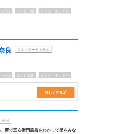
んざん待たされたなど切りがない位問題多く。サ
てまるで素人でした。宿泊翌日朝にサウナの案内
から5分
コンビニ近
インターネット可
男性スタッフは心遣いのある気持ちの良い方でし
プロ意識が必要と思いました。接客の評価1.5は
くなかったので、3.5は他の方の分としてマイナ
寒かったです。
 奈良
スタンダードホテル
から5分
コンビニ近
インターネット可
詳しく見る
民宿
か。薪で五右衛門風呂をわかして星をみな