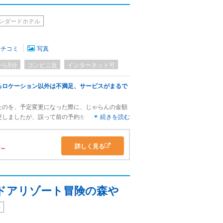
ーの子供達やマンドリンの練習の子供たちがたく
騒がしいけどまぁ大丈夫なレベル。何がダメかっ
ンダードホテル
の戸をあけてスリッパをはいてトイレに行くんだ
口の横、そこもスリッパか靴履いて使う。トイレ
。鼻に臭いついてずっと臭かった。日本の宿泊施
クチコミ
写真
初めてです。中国のちょっと田舎の3つ星ホテル
残念ながらリピ絶対なしです。
から5分
コンビニ近
インターネット可
るロケーション以外は不満足、サービスがまるで
たのを、予定変更になった際に、じゃらんの金額
更しましたが、誤って前の予約を1件消し忘れて
続きを読む
ましたが、頑としてキャンセル料は取るの一点張
務的で感じが悪く、問い合わせ電話にも出ないこ
詳しく見る
体途中で迷い始めていましたが、折角計画したの
～
はり不安的中。ご来光や雲海を楽しめるロケーシ
ったし、食事はシンプルな中に工夫もあって、量
でしたが、苦手食材を聞いておきながら、ほぼ配
多い肉が朝食にまで使われていた)、食べ終わっ
ドアリゾート冒険の森や
ご飯ものと汁もののタイミングがずれていた、駅
に5分以上遅れた、キャンセル料の件で気を悪く
ル
挨拶もなかった、ワクチン接種キャンペーンの見