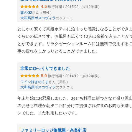
旅行時期：2015/02 （約12年前）
4.5
森のG2
さん（男性）
大和高原ボスコヴィラ
のクチコミ
とにかく安くて高級ホテルに泊まった感覚になることができま
くらいの広さです。お風呂も広くて10人は余裕で入ることが
とができます。リラクゼーションルームには無料で使用する
事の疲れをしかっりとることができました。
非常にゆっくりできました
旅行時期：2014/12 （約12年前）
5.0
ワイン好きのくま
さん（男性）
大和高原ボスコヴィラ
のクチコミ
年末年始にお邪魔しました。おせち料理に餅つきなど盛り沢
のおせち料理が朝夕二回に分けて提供され夕食のお肉も美味
ンでした。また利用したいです。
ファミリーロッジ旅籠屋・奈良針店