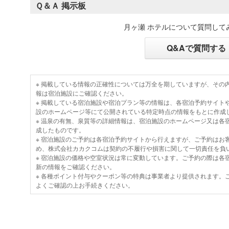
Ｑ＆Ａ 掲示板
月ヶ瀬 ホテルについて質問して
Q&Aで質問する
※ 掲載している情報の正確性については万全を期していますが、その
報は宿泊施設にご確認ください。
※ 掲載している宿泊施設や宿泊プラン等の情報は、各宿泊予約サイト
設のホームページ等にて公開されている特定時点の情報をもとに作成
※ 温泉の有無、泉質等の詳細情報は、宿泊施設のホームページ又は各
成したものです。
※ 宿泊施設のご予約は各宿泊予約サイトから行えますが、ご予約はお
め、株式会社カカクコムは契約の不履行や損害に関して一切責任を負
※ 宿泊施設の価格や空室状況は常に変動しています。ご予約の際は各
新の情報をご確認ください。
※ 各種ポイント付与やクーポン等の特典は事業者より提供されます。
よくご確認の上お手続きください。