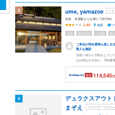
大浴場もよかった。サッカ
さん宿泊していてちょっと
3
ume, yamazoe
スタ
て部屋にあるトイレ。部屋
けど洗面台もトイレの入り
近鉄 名張駅よりお車にて約15分
が臭くってたまらんかった
地図
2.80
設のトイレであんな臭いの
のトイレ思い出しました。
温泉
露天風呂
大浴場
駅
ご来光が拝め雲海も楽しめ
素人な施設
当初一休から予約をしてい
がお得なのを知り、予約変
しまっていました。交渉し
り。その言い方や態度も事
114,545
最安
とが多く、正直行くこと自
円
で、行ってみましたが、や
ョンやサウナは気持ち良か
が多いこと以外はまずまず
慮がなかった(苦手な脂身の
デュラクスアウト
4
た後に、薬味が出てきた、
まぞえ
からの送迎の際、約束時間
スタンダードホテ
したのか、オーナーからは