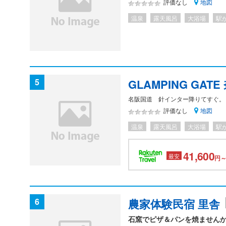
地図
解でも食い違いがあり、さ
評価なし
ービスに携わる人たちとし
温泉
露天風呂
大浴場
駅
と駅まで車で送ってくれた
たが、その方以外はもう少し
その方に対する点数、他は良
スしました。後、お部屋が
5
GLAMPING GATE
名阪国道 針インター降りてすぐ。
地図
評価なし
温泉
露天風呂
大浴場
駅
41,600
最安
円～
6
農家体験民宿 里舎
石窯でピザ＆パンを焼ません