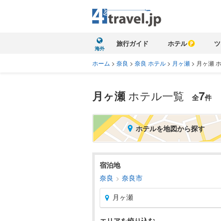
旅行ガイド
ホテル
ツ
海外
ホーム
>
奈良
>
奈良 ホテル
>
月ヶ瀬
>
月ヶ瀬 
月ヶ瀬
ホテル一覧
7
全
件
ホテルを地図から探す
宿泊地
奈良
奈良市
月ヶ瀬
エリアを絞り込む
北海道