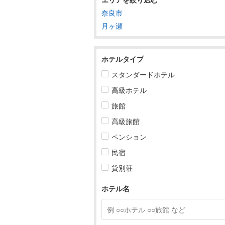
奈良市
東北
月ヶ瀬
関東
甲信越
ホテルタイプ
スタンダードホテル
北陸
高級ホテル
東海
旅館
近畿
高級旅館
ペンション
滋賀
民宿
京都
貸別荘
大阪
ホテル名
兵庫
奈良