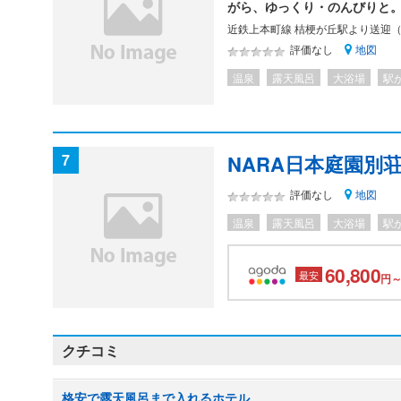
がら、ゆっくり・のんびりと
近鉄上本町線 桔梗が丘駅より送迎
地図
評価なし
温泉
露天風呂
大浴場
駅
7
NARA日本庭園別
地図
評価なし
温泉
露天風呂
大浴場
駅
60,800
最安
円～
クチコミ
格安で露天風呂まで入れるホテル