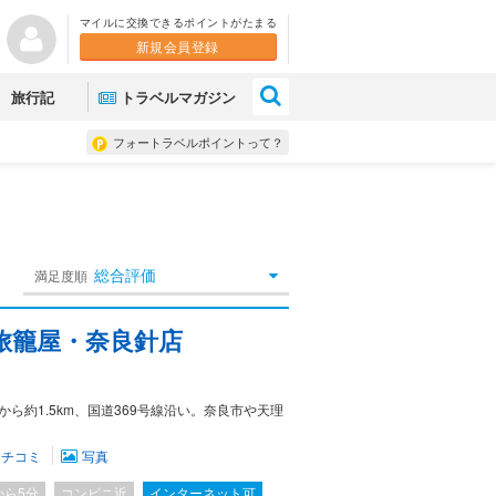
マイルに交換できるポイントがたまる
新規会員登録
×
旅行記
トラベルマガジン
フォートラベルポイントって？
総合評価
満足度順
旅籠屋・奈良針店
ら約1.5km、国道369号線沿い。奈良市や天理
クチコミ
写真
から5分
コンビニ近
インターネット可