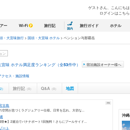
ゲストさん、こんにちは
ログインはこちら
アー
Wi-Fi
旅行記
旅行ガイド
ホテル
国内
頭・大宜味旅行
>
国頭・大宜味 ホテル
>
ペンション与那覇岳
ョン
大宜味 ホテル満足度ランキング（全
53
件中）
宿泊施設オーナー様へ
アクセス・施設情報
旅行記
Q&A
地図
2）
（0）
（0）
PR
宮古島
の空間が息づくラグジュアリー仕様。日常を忘れ、大切な...
沖縄
縄
★】2連泊でバナナボート1回無料！さらにプールサイド...
ゾート