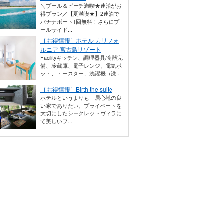
＼プール＆ビーチ満喫★連泊がお
得プラン／【夏満喫★】2連泊で
バナナボート1回無料！さらにプ
ールサイド...
［お得情報］ホテル カリフォ
ルニア 宮古島リゾート
Facilityキッチン、調理器具/食器完
備、冷蔵庫、電子レンジ、電気ポ
ット、トースター、洗濯機（洗...
［お得情報］Birth the suite
ホテルというよりも 居心地の良
い家でありたい。プライベートを
大切にしたシークレットヴィラに
て美しいフ...