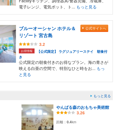
Facilityキッチン、調理器具/食器完備、冷蔵庫、
電子レンジ、電気ポット、ト...
もっと見る
ブルーオーシャン ホテル＆
公式サイトへ
リゾート 宮古島
3.2
お得情報
【公式限定】 ラグジュアリーステイ 朝食付
き
公式限定の朝食付きのお得なプラン。海の青さが
映える白亜の空間で、特別なひと時をお...
もっ
と見る
もっと見る
やんばる森のおもちゃ美術館
3.26
距離：
0.4
km