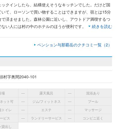
ェックインしたら、結構使えそうなキッチンでした。だけど国
ていて、ローソンで買い物することはできますが、宿とは15分
食で済ませました。森林公園に近いし、アウトドア満喫するつ
でない人には村の中のホテルのほうが便利です。
続きを読む
ペンション与那覇岳のクチコミ一覧（2）
村字奥間2040-101
浴場
―
露天風呂
―
混浴あり
ネット可
―
ジム/フィットネス
―
プール
能トイレ
―
エステ
―
マッサージ
ービス
―
ランドリーサービス
―
コンビニ近く
ン貸出し