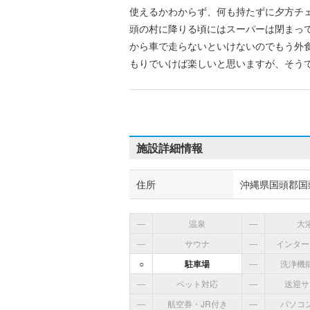
使えるかわからず、何も持たずに夕方チ
頭の村に降りる頃にはスーパーは閉まっ
から車で走らないといけないのでもう外
もりでいけば楽しいと思いますが、そう
施設詳細情報
住所
沖縄県国頭郡国頭
―
温泉
―
大
―
サウナ
―
インター
○
駐車場
―
洗浄機
―
ペット対応
―
送迎サ
―
航空券・JR付き
―
パソコ