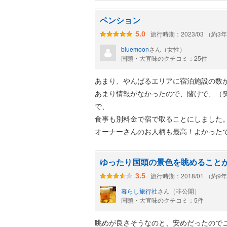
ペンション
旅行時期：2023/03 （約3
5.0
bluemoon
さん（女性）
国頭・大宜味のクチコミ：25件
あまり、やんばるエリアに宿泊施設の数
あまり情報がなかったので、賭けで、（
で、
食事も別料金で宿で取ることにしました
オーナーさんのお人柄も最高！よかった
ゆったり国頭の景色を眺めること
旅行時期：2018/01 （約9
3.5
暮らし旅行社
さん（非公開）
国頭・大宜味のクチコミ：5件
眺めが良さそうなのと、安めだったので