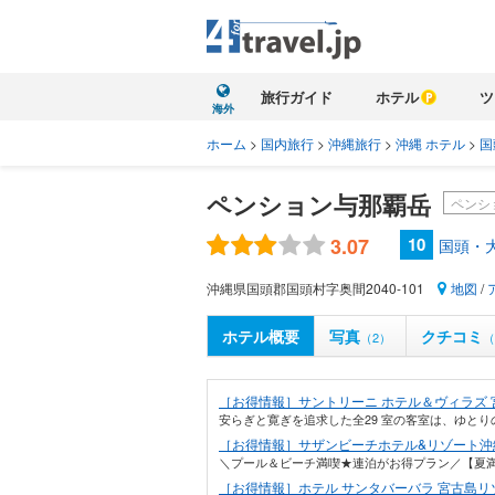
旅行ガイド
ホテル
ツ
海外
ホーム
>
国内旅行
>
沖縄旅行
>
沖縄 ホテル
>
国
ペンション与那覇岳
ペンシ
3.07
10
国頭・
沖縄県国頭郡国頭村字奥間2040-101
地図
/
ホテル概要
写真
クチコミ
（2）
（
［お得情報］サントリーニ ホテル＆ヴィラズ 
安らぎと寛ぎを追求した全29 室の客室は、ゆとり
［お得情報］サザンビーチホテル&リゾート沖
＼プール＆ビーチ満喫★連泊がお得プラン／【夏満喫
［お得情報］ホテル サンタバーバラ 宮古島リ