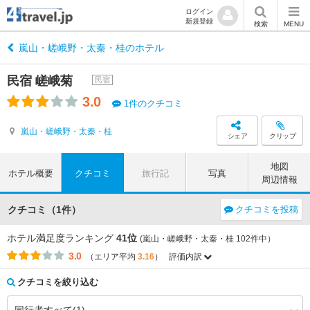
ログイン
新規登録
検索
MENU
嵐山・嵯峨野・太秦・桂のホテル
民宿 嵯峨菊
民宿
3.0
1件のクチコミ
嵐山・嵯峨野・太秦・桂
シェア
クリップ
地図
ホテル概要
クチコミ
旅行記
写真
周辺情報
クチコミ（1件）
クチコミを投稿
ホテル満足度ランキング
41位
(嵐山・嵯峨野・太秦・桂 102件中）
3.0
（エリア平均
3.16
）
評価内訳
評価項目
エリア平均
このホテルの平均
3.62
3.50
アクセス
（-0.12）
クチコミを絞り込む
3.87
4.00
コストパフォーマンス
（+0.13）
3.74
4.00
客室
（+0.26）
4.01
3.50
接客対応
（-0.51）
3.63
3.50
風呂
（-0.13）