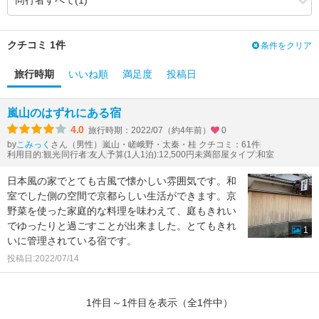
3.99
4.00
食事・ドリンク
（+0.01）
3.17
3.50
バリアフリー
（+0.33）
クチコミ 1件
条件をクリア
旅行時期
いいね順
満足度
投稿日
嵐山のはずれにある宿
4.0
旅行時期：2022/07（約4年前）
0
by
さん（男性）
嵐山・嵯峨野・太秦・桂 クチコミ：61件
こみっく
利用目的:観光
同行者:友人
予算(1人1泊):12,500円未満
部屋タイプ:和室
日本風の家でとても古風で懐かしい雰囲気です。和
室でした側の空間で京都らしい生活ができます。京
野菜を使った家庭的な料理を味わえて、庭もきれい
でゆったりと過ごすことが出来ました。とてもきれ
1
いに管理されている宿です。
投稿日:2022/07/14
1件目～1件目を表示（全1件中）