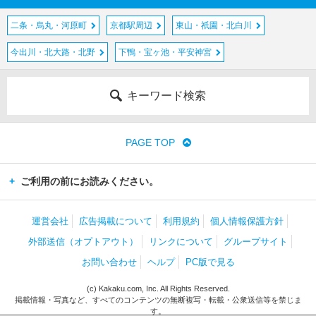
二条・烏丸・河原町
京都駅周辺
東山・祇園・北白川
今出川・北大路・北野
下鴨・宝ヶ池・平安神宮
キーワード検索
PAGE TOP
ご利用の前にお読みください。
運営会社
広告掲載について
利用規約
個人情報保護方針
外部送信（オプトアウト）
リンクについて
グループサイト
お問い合わせ
ヘルプ
PC版で見る
(c) Kakaku.com, Inc. All Rights Reserved.
掲載情報・写真など、すべてのコンテンツの無断複写・転載・公衆送信等を禁じま
す。