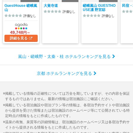
GuestHouse 嵯峨嵐
大覚寺道
嵯峨嵐山 GUESTHO
民宿・
山
USE凛 野宮邸
評価なし
評価なし
評価なし
49,748
円～
詳細
を見る
嵐山・嵯峨野・太秦・桂 ホテルランキングを見る
京都 ホテルランキングを見る
掲載している情報の正確性については万全を期していますが、その内容を保証
するものではありません。最新の情報は宿泊施設にご確認ください。
掲載している宿泊施設や宿泊プラン等の情報は、各宿泊予約サイトや宿泊施設
から提供を受けた情報または宿泊施設のホームページ等にて公開されている特
定時点の情報をもとに作成したものです。
温泉の有無、泉質等の詳細情報は、宿泊施設のホームページ又は各宿泊予約サ
イトから提供される情報をもとに作成したものです。