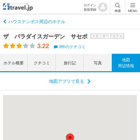
ログイン
新規登録
検索
MENU
ハウステンボス周辺のホテル
ザ パラダイスガーデン サセボ
スタンダードホテル
3.22
9件のクチコミ
地図
ホテル概要
クチコミ
旅行記
写真
周辺情報
地図アプリで見る