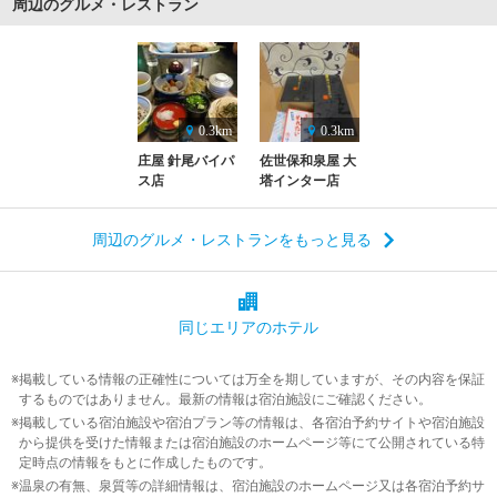
周辺のグルメ・レストラン
0.3km
0.3km
庄屋 針尾バイパ
佐世保和泉屋 大
ス店
塔インター店
周辺のグルメ・レストランをもっと見る
同じエリアの
ホテル
掲載している情報の正確性については万全を期していますが、その内容を保証
するものではありません。最新の情報は宿泊施設にご確認ください。
掲載している宿泊施設や宿泊プラン等の情報は、各宿泊予約サイトや宿泊施設
から提供を受けた情報または宿泊施設のホームページ等にて公開されている特
定時点の情報をもとに作成したものです。
温泉の有無、泉質等の詳細情報は、宿泊施設のホームページ又は各宿泊予約サ