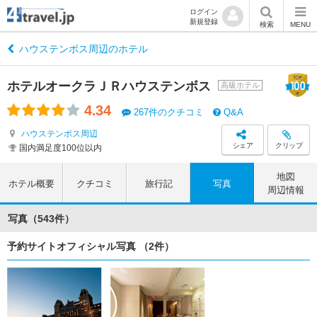
ログイン
新規登録
検索
MENU
ハウステンボス周辺のホテル
ホテルオークラＪＲハウステンボス
高級ホテル
4.34
267件のクチコミ
Q&A
ハウステンボス周辺
シェア
クリップ
国内満足度100位以内
地図
ホテル概要
クチコミ
旅行記
写真
周辺情報
写真（543件）
予約サイトオフィシャル写真 （2件）