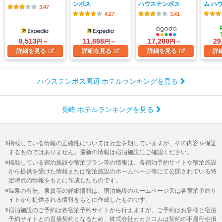
ンボス
ハウステンボス
ム ハ
3.47
4.27
3.41
8,513
11,898
17,280
29
円～
円～
円～
詳細
を見る
詳細
を見る
詳細
を見る
詳
ハウステンボス周辺 ホテルランキングを見る
長崎 ホテルランキングを見る
掲載している情報の正確性については万全を期していますが、その内容を保証
するものではありません。最新の情報は宿泊施設にご確認ください。
掲載している宿泊施設や宿泊プラン等の情報は、各宿泊予約サイトや宿泊施設
から提供を受けた情報または宿泊施設のホームページ等にて公開されている特
定時点の情報をもとに作成したものです。
温泉の有無、泉質等の詳細情報は、宿泊施設のホームページ又は各宿泊予約サ
イトから提供される情報をもとに作成したものです。
宿泊施設のご予約は各宿泊予約サイトから行えますが、ご予約はお客様と宿泊
予約サイトとの直接契約となるため、株式会社カカクコムは契約の不履行や損