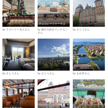
チョコレートケーキは子どもも大変喜んでました
by ラズベリー夫人さん
by 旅行大好きマンチカン
by さとうさん
さん
by さとうさん
by さとうさん
by まめ空さん