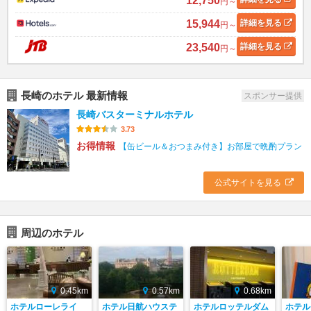
12,750
円～
15,944
詳細
を見る
円～
23,540
詳細
を見る
円～
長崎のホテル 最新情報
スポンサー提供
長崎バスターミナルホテル
3.73
お得情報
【缶ビール＆おつまみ付き】お部屋で晩酌プラン
公式サイトを見る
周辺のホテル
0.45km
0.57km
0.68km
ホテルローレライ
ホテル日航ハウステ
ホテルロッテルダム
ホテル