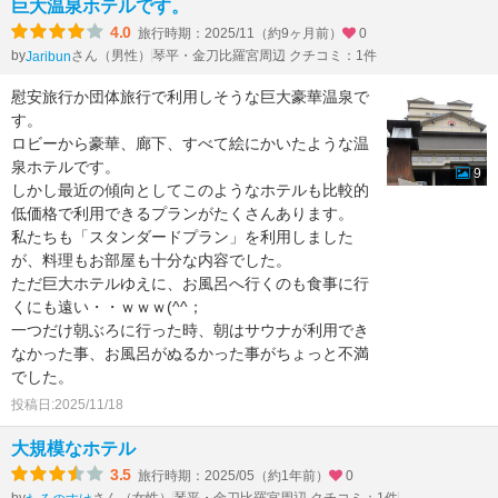
巨大温泉ホテルです。
4.0
旅行時期：2025/11（約9ヶ月前）
0
by
さん（男性）
琴平・金刀比羅宮周辺 クチコミ：1件
Jaribun
慰安旅行か団体旅行で利用しそうな巨大豪華温泉で
す。
ロビーから豪華、廊下、すべて絵にかいたような温
泉ホテルです。
9
しかし最近の傾向としてこのようなホテルも比較的
低価格で利用できるプランがたくさんあります。
私たちも「スタンダードプラン」を利用しました
が、料理もお部屋も十分な内容でした。
ただ巨大ホテルゆえに、お風呂へ行くのも食事に行
くにも遠い・・ｗｗｗ(^^；
一つだけ朝ぶろに行った時、朝はサウナが利用でき
なかった事、お風呂がぬるかった事がちょっと不満
でした。
投稿日:2025/11/18
大規模なホテル
3.5
旅行時期：2025/05（約1年前）
0