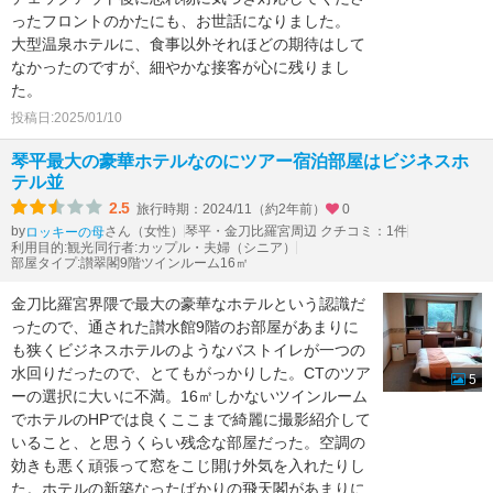
ったフロントのかたにも、お世話になりました。
大型温泉ホテルに、食事以外それほどの期待はして
なかったのですが、細やかな接客が心に残りまし
た。
投稿日:2025/01/10
琴平最大の豪華ホテルなのにツアー宿泊部屋はビジネスホ
テル並
2.5
旅行時期：2024/11（約2年前）
0
by
さん（女性）
琴平・金刀比羅宮周辺 クチコミ：1件
ロッキーの母
利用目的:観光
同行者:カップル・夫婦（シニア）
部屋タイプ:讃翠閣9階ツインルーム16㎡
金刀比羅宮界隈で最大の豪華なホテルという認識だ
ったので、通された讃水館9階のお部屋があまりに
も狭くビジネスホテルのようなバストイレが一つの
水回りだったので、とてもがっかりした。CTのツア
5
ーの選択に大いに不満。16㎡しかないツインルーム
でホテルのHPでは良くここまで綺麗に撮影紹介して
いること、と思うくらい残念な部屋だった。空調の
効きも悪く頑張って窓をこじ開け外気を入れたりし
た。ホテルの新築なったばかりの飛天閣があまりに