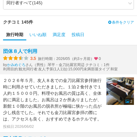
3.75
4.05
風呂
（+0.30）
3.90
3.75
食事・ドリンク
（-0.15）
3.17
3.50
バリアフリー
（+0.33）
クチコミ 145件
条件をクリア
旅行時期
いいね順
満足度
投稿日
団体８人で利用
3.5
旅行時期：2026/05（約3ヶ月前）
0
by
さん（男性）
琴平・金刀比羅宮周辺 クチコミ：1件
かみめぐろ
利用目的:観光
同行者:友人
予算(1人1泊):15,000円未満
部屋タイプ:和室
２０２６年５月、友人８名での金刀比羅宮参拝旅行
時に利用させていただきました。１泊２食付きで１
人約１５０００円。料理やお風呂の質は高く、全体
的に満足しました。お風呂は２か所ありましたが、
2
新館１０階のお風呂の脱衣所が極端に狭かった点が
少し残念でした。それでも金刀比羅宮参拝の際に
は、アクセスも良く、おすすめできるホテルです。
投稿日:2026/06/02