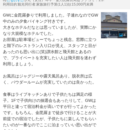
by
さん（女性）
琴平・金刀比羅宮周辺 クチコミ：1件
たるのすけ
利用目的:観光
同行者:家族旅行
予算(1人1泊):15,000円未満
GWに金毘羅参りで利用しました。子連れなのでGW
中のみの夕食バイキング付きです。
大きなホテルだなとは思っていましたが、実際にか
なり大規模なホテルでした。
4
お部屋は駐車場ビューでちょっと残念。窓際に立つ
と階下のレストラン入り口が見え、スタッフと目が
あったのも思い出に(笑)讃水館と飛天館とあるの
で、プライベートを充実したい人は飛天館を迷わず
利用しましょう。
お風呂はジャグジーや露天風呂あり。脱衣所は広
く、パウダールームが充実していたのは良かった。
食事はライブキッチンありで子供たちは満足の様
子。1Fで子供向けの抽選会もあったりして、GWは
平日と違って宿泊料金が高いですが行ってよかった
です。もちろん、金毘羅まで徒歩で行けることが大
前提での宿泊でしたが、子供たちに楽しんでもらい
たいのが一番なのでここに泊まっていい思い出がで