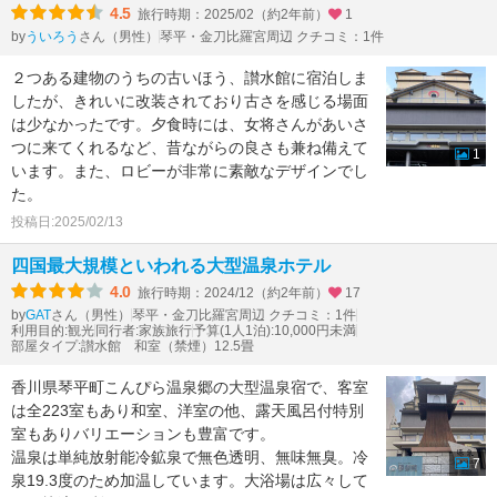
4.5
旅行時期：2025/02（約2年前）
1
by
さん（男性）
琴平・金刀比羅宮周辺 クチコミ：1件
ういろう
２つある建物のうちの古いほう、讃水館に宿泊しま
したが、きれいに改装されており古さを感じる場面
は少なかったです。夕食時には、女将さんがあいさ
つに来てくれるなど、昔ながらの良さも兼ね備えて
1
います。また、ロビーが非常に素敵なデザインでし
た。
投稿日:2025/02/13
四国最大規模といわれる大型温泉ホテル
4.0
旅行時期：2024/12（約2年前）
17
by
さん（男性）
琴平・金刀比羅宮周辺 クチコミ：1件
GAT
利用目的:観光
同行者:家族旅行
予算(1人1泊):10,000円未満
部屋タイプ:讃水館 和室（禁煙）12.5畳
香川県琴平町こんぴら温泉郷の大型温泉宿で、客室
は全223室もあり和室、洋室の他、露天風呂付特別
室もありバリエーションも豊富です。
温泉は単純放射能冷鉱泉で無色透明、無味無臭。冷
7
泉19.3度のため加温しています。大浴場は広々して