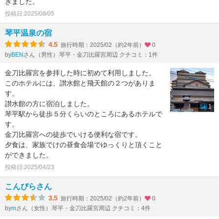
きました。
投稿日:2025/08/05
琴平温泉の宿
4.5
旅行時期：2025/02（約2年前）
0
by
さん（男性）
琴平・金刀比羅宮周辺 クチコミ：1件
BEN
金刀比羅宮を参拝した時に初めて利用しました。
このホテルには、讃水館と飛天館の２つがありま
す。
讃水館の方に宿泊しました。
1
琴平駅から徒歩５分くらいのところにあるホテルで
す。
金刀比羅宮への徒歩でいける便利な宿です。
夕食は、家族でけの昼食会場でゆっくりと頂くこと
ができました。
投稿日:2025/04/23
こんぴらさん
3.5
旅行時期：2025/02（約2年前）
0
by
さん（女性）
琴平・金刀比羅宮周辺 クチコミ：4件
m