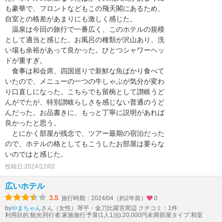
も豪華で、フロントなどもこの飛天閣にあるため、
自室との格差があまりにも激しく感じた。
温泉は今回の旅行で一番広く、このホテルの規模
として適当と感じた。お風呂の種類が沢山あり、洗
い場も余裕があって良かった。ひとつシャワーヘッ
ドが重すぎ。
食事は和会席、四国巡りで新鮮な魚ばかり食べて
いたので、メニューの一つの牛しゃぶが気分が変わ
り口直しになった。こちらでも留椀として讃岐うど
んがでたが、特別讃岐らしさを感じない普通のうど
んだった。お品書きに、もっと丁寧に説明があれば
良かったと思う。
とにかく部屋が残念で、ツアー最期の宿泊だった
ので、ホテルの格としてもこうしたお部屋は要らな
いのではと感じた。
投稿日:2024/12/02
広いホテル
3.5
旅行時期：2024/04（約2年前）
0
by
さん（女性）
琴平・金刀比羅宮周辺 クチコミ：1件
やまちゃん
利用目的:観光
同行者:家族旅行
予算(1人1泊):20,000円未満
部屋タイプ:和室