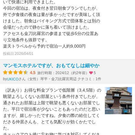
いて快適に利用できました。
今回の宿泊は、夜食付き翌日朝食プランでしたが、
外で夕食後の夜食は量が多かったですが美味しく頂
けました。朝食はバイキング方式で団体客とは別の
会場だったので静かに落ち着いて頂けました。
アクセスも金刀比羅宮の参道まで徒歩5分の位置あ
り立地条件も抜群です。
楽天トラベルから予約で宿泊一人約9,000円
投稿日:2026/04/01
マンモスホテルですが、おもてなしは細やか
4.5
旅行時期：2024/12（約2年前）
5
by
さん（女性）
琴平・金刀比羅宮周辺 クチコミ：1件
UKICO
（訳あり）お得な料金プランで低階層（3,4,5階）の
眺望よろしくないお部屋という条件付きでしたが、
通されたお部屋は上階で眺望も悪くないお部屋でし
た。平日で宿泊客が少ないこともあったのだと思い
1
ますが、嬉しかったですね。夕食の際の給仕してく
ださる仲居さんも、とても気配りが効くかたでし
た。
チェックアウト後に忘れ物に気づき対応してくださ