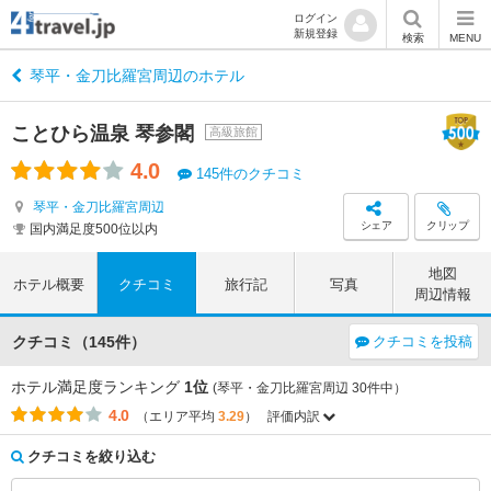
ログイン
新規登録
検索
MENU
琴平・金刀比羅宮周辺のホテル
ことひら温泉 琴参閣
高級旅館
4.0
145件のクチコミ
琴平・金刀比羅宮周辺
シェア
クリップ
国内満足度500位以内
地図
ホテル概要
クチコミ
旅行記
写真
周辺情報
クチコミ（145件）
クチコミを投稿
ホテル満足度ランキング
1位
(琴平・金刀比羅宮周辺 30件中）
4.0
（エリア平均
3.29
）
評価内訳
評価項目
エリア平均
このホテルの平均
3.72
3.96
アクセス
（+0.24）
クチコミを絞り込む
3.64
3.78
コストパフォーマンス
（+0.14）
3.61
3.82
客室
（+0.21）
3.89
3.91
接客対応
（+0.02）