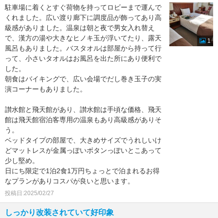
駐車場に着くとすぐ荷物を持ってロビーまで運んで
くれました。広い渡り廊下に調度品が飾ってあり高
級感がありました。温泉は朝と夜で男女入れ替え
で、漢方の湯や大きなヒノキ玉が浮いてたり、露天
1
風呂もありました。バスタオルは部屋から持って行
って、小さいタオルはお風呂を出た所にあり便利で
した。
朝食はバイキングで、広い会場でだし巻き玉子の実
演コーナーもありました。
讃水館と飛天館があり、讃水館は手頃な価格、飛天
館は飛天館宿泊客専用の温泉もあり高級感がありそ
う。
ベッドタイプの部屋で、大きめサイズでうれしいけ
どマットレスが金属っぽいボタンっぽいとこあって
少し堅め。
日にち限定で1泊2食1万円ちょっとで泊まれるお得
なプランがありコスパが良いと思います。
投稿日:2025/02/27
しっかり改装されていて好印象