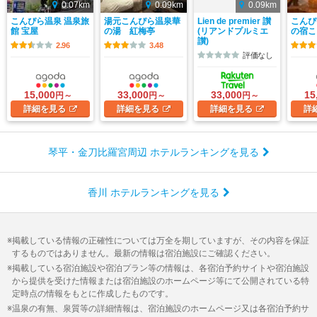
0.07km
0.09km
0.09km
こんぴら温泉 温泉旅
湯元こんぴら温泉華
Lien de premier 讃
こんぴ
館 宝屋
の湯 紅梅亭
(リアンドプルミエ
の宿こ
讃)
2.96
3.48
評価なし
15,000
33,000
33,000
15
円～
円～
円～
詳細
を見る
詳細
を見る
詳細
を見る
詳
琴平・金刀比羅宮周辺 ホテルランキングを見る
香川 ホテルランキングを見る
掲載している情報の正確性については万全を期していますが、その内容を保証
するものではありません。最新の情報は宿泊施設にご確認ください。
掲載している宿泊施設や宿泊プラン等の情報は、各宿泊予約サイトや宿泊施設
から提供を受けた情報または宿泊施設のホームページ等にて公開されている特
定時点の情報をもとに作成したものです。
温泉の有無、泉質等の詳細情報は、宿泊施設のホームページ又は各宿泊予約サ