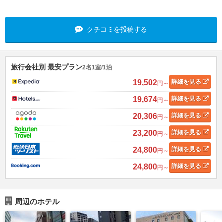
クチコミを投稿する
旅行会社別 最安プラン
2名1室/1泊
19,502
詳細
を見る
円～
19,674
詳細
を見る
円～
20,306
詳細
を見る
円～
23,200
詳細
を見る
円～
24,800
詳細
を見る
円～
24,800
詳細
を見る
円～
周辺のホテル