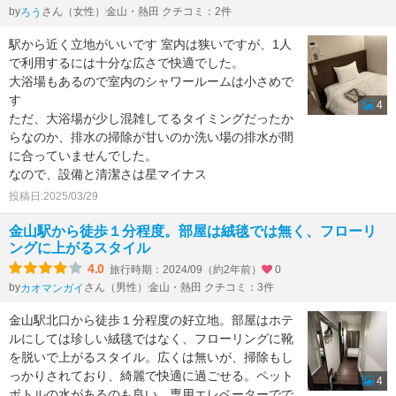
by
さん（女性）
金山・熱田 クチコミ：2件
ろう
駅から近く立地がいいです 室内は狭いですが、1人
で利用するには十分な広さで快適でした。
大浴場もあるので室内のシャワールームは小さめで
す
4
ただ、大浴場が少し混雑してるタイミングだったか
らなのか、排水の掃除が甘いのか洗い場の排水が間
に合っていませんでした。
なので、設備と清潔さは星マイナス
投稿日:2025/03/29
金山駅から徒歩１分程度。部屋は絨毯では無く、フローリ
ングに上がるスタイル
4.0
旅行時期：2024/09（約2年前）
0
by
さん（男性）
金山・熱田 クチコミ：3件
カオマンガイ
金山駅北口から徒歩１分程度の好立地。部屋はホテ
ルにしては珍しい絨毯ではなく、フローリングに靴
を脱いで上がるスタイル。広くは無いが、掃除もし
っかりされており、綺麗で快適に過ごせる。ペット
4
ボトルの水があるのも良い。専用エレベーターでで