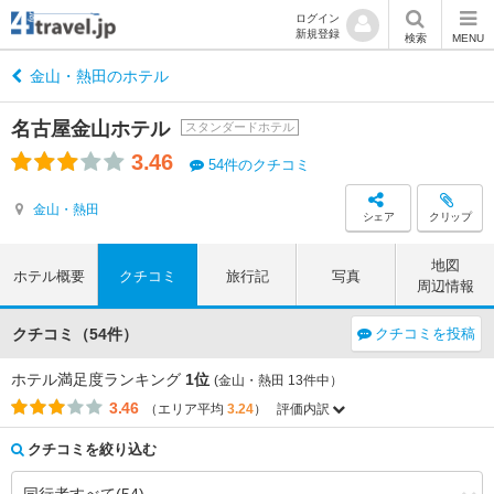
ログイン
新規登録
検索
MENU
金山・熱田のホテル
名古屋金山ホテル
スタンダードホテル
3.46
54件のクチコミ
金山・熱田
シェア
クリップ
地図
ホテル概要
クチコミ
旅行記
写真
周辺情報
クチコミ（54件）
クチコミを投稿
ホテル満足度ランキング
1位
(金山・熱田 13件中）
3.46
（エリア平均
3.24
）
評価内訳
評価項目
エリア平均
このホテルの平均
3.87
4.24
アクセス
（+0.37）
クチコミを絞り込む
3.91
3.50
コストパフォーマンス
（-0.41）
3.64
3.40
客室
（-0.24）
3.47
3.57
接客対応
（+0.10）
3.48
3.54
風呂
（+0.06）