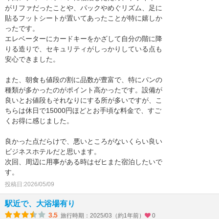
がリファだったことや、パックやめぐリズム、足に
貼るフットシートが置いてあったことが特に嬉しか
ったです。
エレベーターにカードキーをかざして自分の階に降
りる造りで、セキュリティがしっかりしている点も
安心できました。
また、朝食も値段の割に品数が豊富で、特にパンの
種類が多かったのがポイント高かったです。設備が
良いとお値段もそれなりにする所が多いですが、こ
ちらは休日で15000円ほどとお手頃な料金で、すご
くお得に感じました。
良かった点だらけで、悪いところがないくらい良い
ビジネスホテルだと思います。
次回、周辺に用事がある時はゼヒまた宿泊したいで
す。
投稿日:2026/05/09
駅近で、大浴場有り
3.5
旅行時期：2025/03（約1年前）
0