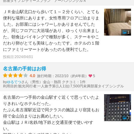
部屋タイプ:レディースプラン アーバンシングルＡ
ＪＲ金山駅北口から歩いて１～２分くらい、とても
便利な場所にあります。女性専用フロアに泊まりま
した。お部屋にはシャワーしかありませんでした
が、同じフロアに大浴場があり、ゆっくり出来まし
1
た。朝食はバイキングで種類が多く、ステーキやこ
だわり卵がとても美味しかったです。ホテルの１階
にファミリーマートがあったのも便利でした。
投稿日:2024/04/01
名古屋の手前はお得
4.0
旅行時期：2022/10（約4年前）
5
by
さん（男性）
金山・熱田 クチコミ：1件
ゆるてつ
利用目的:観光
同行者:一人旅
予算(1人1泊):7,500円未満
部屋タイプ:シングル
名古屋の一つ手前の金山駅すぐ近くで思っていたよ
りきれいなホテルだった。
たぶん名古屋駅近辺で同クラスの施設より宿賃もお
得で金山泊まりはお薦めしたい。
7
金山駅はＪＲ/名鉄/地下鉄と交通至便で使いやす
い。