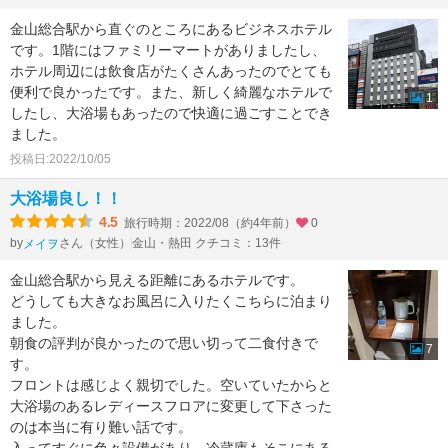
金山総合駅から直ぐのところにあるビジネスホテル
です。1階にはファミリーマートがありましたし、
ホテル周辺には飲食店がたくさんあったのでとても
便利で良かったです。また、新しく綺麗なホテルで
1
したし、大浴場もあったので快適に過ごすことでき
ました。
投稿日:2022/10/05
大浴場良し！！
4.5
旅行時期：2022/08（約4年前）
0
by
さん（女性）
金山・熱田 クチコミ：13件
メイヲ
金山総合駅から見える距離にあるホテルです。
どうしても大きなお風呂に入りたくこちらに泊まり
ました。
朝食の評判が良かったので思い切って二食付きで
7
す。
フロントは感じよく親切でした。空いていたからと
大浴場のあるレディースフロアに変更して下さった
のは本当に有り難い話です。