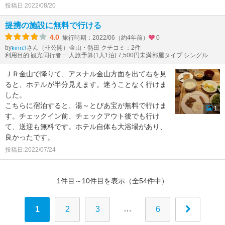
投稿日:2022/08/20
提携の施設に無料で行ける
4.0
旅行時期：2022/06（約4年前）
0
by
さん（非公開）
金山・熱田 クチコミ：2件
kirin3
利用目的:観光
同行者:一人旅
予算(1人1泊):7,500円未満
部屋タイプ:シングル
ＪＲ金山で降りて、アスナル金山方面を出て右を見
ると、ホテルが半分見えます。迷うことなく行けま
した。
こちらに宿泊すると、湯～とぴあ宝が無料で行けま
1
す。チェックイン前、チェックアウト後でも行け
て、送迎も無料です。ホテル自体も大浴場があり、
良かったです。
投稿日:2022/07/24
1件目～10件目を表示（全54件中）
…
1
2
3
6