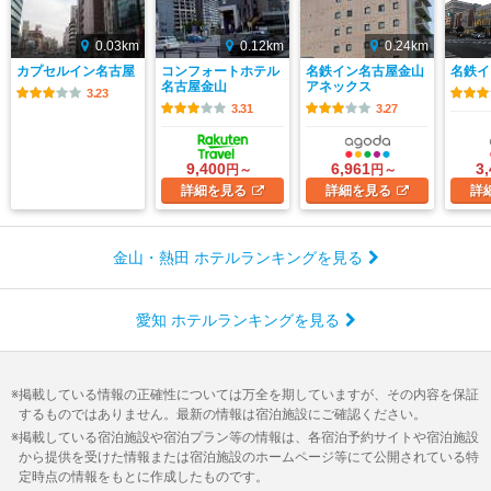
0.03km
0.12km
0.24km
カプセルイン名古屋
コンフォートホテル
名鉄イン名古屋金山
名鉄イ
名古屋金山
アネックス
3.23
3.31
3.27
9,400
6,961
3
円～
円～
詳細
を見る
詳細
を見る
詳
金山・熱田 ホテルランキングを見る
愛知 ホテルランキングを見る
掲載している情報の正確性については万全を期していますが、その内容を保証
するものではありません。最新の情報は宿泊施設にご確認ください。
掲載している宿泊施設や宿泊プラン等の情報は、各宿泊予約サイトや宿泊施設
から提供を受けた情報または宿泊施設のホームページ等にて公開されている特
定時点の情報をもとに作成したものです。