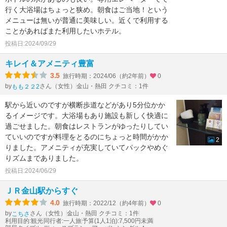
行く大浴場はちょっと狭め。朝食はご当地！という
メニューは無いが普通に美味しい。近くで利用する
ことがあればまた利用したいホテル。
投稿日:2024/09/29
キレイ＆アメニティ豊富
3.5
旅行時期：2024/06（約2年前）
0
by
さん（女性）
金山・熱田 クチコミ：1件
もも２２2
駅から近いのですが横断歩道などがあり5分位かか
るイメージです。大浴場もあり施設も新しく快適に
過ごせました。朝食はレストランがゆったりしてい
ていいのですが料理をとるのにちょっと時間がかか
2
りました。アメニティが充実していてパックやめぐ
りズムまでありました。
投稿日:2024/06/29
ＪＲ金山駅からすぐ
4.0
旅行時期：2022/12（約4年前）
0
by
さん（女性）
金山・熱田 クチコミ：1件
こちさ
利用目的:観光
同行者:一人旅
予算(1人1泊):7,500円未満