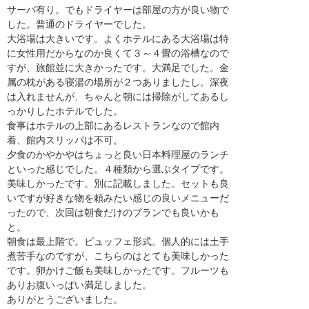
サーバ有り。でもドライヤーは部屋の方が良い物で
した。普通のドライヤーでした。
大浴場は大きいです。よくホテルにある大浴場は特
に女性用だからなのか良くて３～４畳の浴槽なので
すが、旅館並に大きかったです。大満足でした。金
属の枕がある寝湯の場所が２つありましたし。深夜
は入れませんが、ちゃんと朝には掃除がしてあるし
っかりしたホテルでした。
食事はホテルの上部にあるレストランなので館内
着、館内スリッパは不可。
夕食のかやかやはちょっと良い日本料理屋のランチ
といった感じでした。４種類から選ぶタイプです。
美味しかったです。別に記載しました。セットも良
いですが好きな物を頼みたい感じの良いメニューだ
ったので、次回は朝食だけのプランでも良いかも
と。
朝食は最上階で。ビュッフェ形式。個人的には土手
煮苦手なのですが、こちらのはとても美味しかった
です。卵かけご飯も美味しかったです。フルーツも
ありお腹いっぱい満足しました。
ありがとうございました。