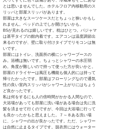
入ってすぐに色々設備があり、冷蔵庫もそこにある
とは思いませんでした。ホテルフロア内移動用のス
リッパと部屋スリッパがあります。
部屋は大きなスーツケースだとちょっと狭いかもし
れません。ベッドの上でしか開けないかも。
BSが見れるのは嬉しいです。枕はひとつ。パジャマ
は甚平タイプの館内着です。エアコンは温度調節出
来るのですが、壁に取り付けタイプでリモコンは無
いです。
部屋にはトイレ、洗面所の横にシャワーブースの
み。浴槽は無いです。ちょっとシャワーの水圧弱
め。角度が難しいので持って使った方が良いかと。
部屋のドライヤーは風圧も機能も個人的には持って
帰りたかったです。部屋はフローリングなので通気
性の良い室内スリッパがシャワー上がりにはちょう
ど良かったです。
私は何をするにも人の倍時間がかかる人間なので、
大浴場があっても部屋に洗い場がある場合は先に洗
髪を済ませて行くのですが、今回は大浴場に行って
も良かったかもと思えました。７～８ある洗い場
に、シャワーの出が良かったです。ただ、シャワー
は自然に止まるタイプです。脱衣所にはウォーター