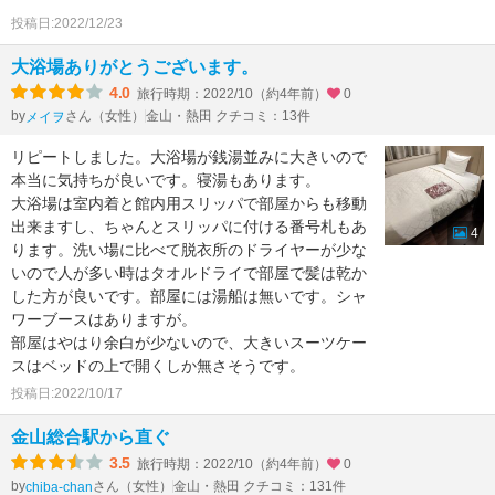
投稿日:2022/12/23
大浴場ありがとうございます。
4.0
旅行時期：2022/10（約4年前）
0
by
さん（女性）
金山・熱田 クチコミ：13件
メイヲ
リピートしました。大浴場が銭湯並みに大きいので
本当に気持ちが良いです。寝湯もあります。
大浴場は室内着と館内用スリッパで部屋からも移動
出来ますし、ちゃんとスリッパに付ける番号札もあ
4
ります。洗い場に比べて脱衣所のドライヤーが少な
いので人が多い時はタオルドライで部屋で髪は乾か
した方が良いです。部屋には湯船は無いです。シャ
ワーブースはありますが。
部屋はやはり余白が少ないので、大きいスーツケー
スはベッドの上で開くしか無さそうです。
投稿日:2022/10/17
金山総合駅から直ぐ
3.5
旅行時期：2022/10（約4年前）
0
by
さん（女性）
金山・熱田 クチコミ：131件
chiba-chan