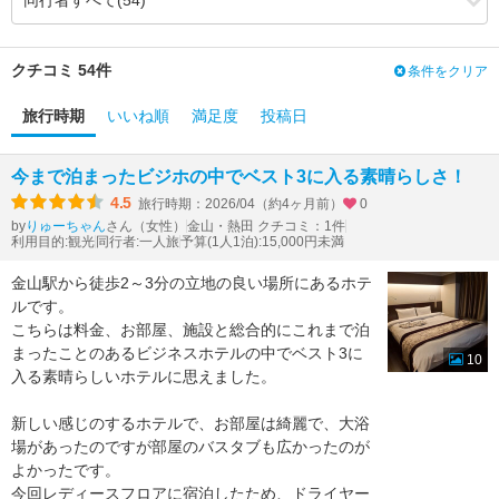
3.39
3.81
食事・ドリンク
（+0.42）
3.30
3.60
バリアフリー
（+0.30）
クチコミ 54件
条件をクリア
旅行時期
いいね順
満足度
投稿日
今まで泊まったビジホの中でベスト3に入る素晴らしさ！
4.5
旅行時期：2026/04（約4ヶ月前）
0
by
さん（女性）
金山・熱田 クチコミ：1件
りゅーちゃん
利用目的:観光
同行者:一人旅
予算(1人1泊):15,000円未満
金山駅から徒歩2～3分の立地の良い場所にあるホテ
ルです。
こちらは料金、お部屋、施設と総合的にこれまで泊
まったことのあるビジネスホテルの中でベスト3に
10
入る素晴らしいホテルに思えました。
新しい感じのするホテルで、お部屋は綺麗で、大浴
場があったのですが部屋のバスタブも広かったのが
よかったです。
今回レディースフロアに宿泊したため、ドライヤー