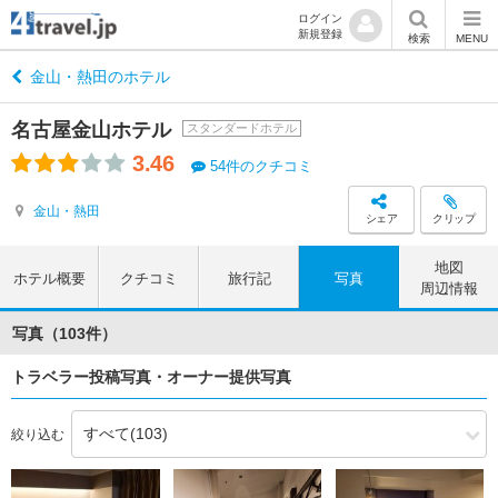
ログイン
新規登録
検索
MENU
金山・熱田のホテル
名古屋金山ホテル
スタンダードホテル
3.46
54件のクチコミ
金山・熱田
シェア
クリップ
地図
ホテル概要
クチコミ
旅行記
写真
周辺情報
写真（103件）
トラベラー投稿写真・オーナー提供写真
絞り込む