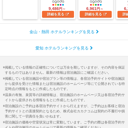
9,486
6,961
6
円～
円～
詳細
を見る
詳細
を見る
詳
金山・熱田 ホテルランキングを見る
愛知 ホテルランキングを見る
掲載している情報の正確性については万全を期していますが、その内容を保証
するものではありません。最新の情報は宿泊施設にご確認ください。
掲載している宿泊施設や宿泊プラン等の情報は、各宿泊予約サイトや宿泊施設
から提供を受けた情報または宿泊施設のホームページ等にて公開されている特
定時点の情報をもとに作成したものです。
温泉の有無、泉質等の詳細情報は、宿泊施設のホームページ又は各宿泊予約サ
イトから提供される情報をもとに作成したものです。
宿泊施設のご予約は各宿泊予約サイトから行えますが、ご予約はお客様と宿泊
予約サイトとの直接契約となるため、株式会社カカクコムは契約の不履行や損
害に関して一切責任を負いかねます。
宿泊施設の価格や空室状況は常に変動しています。ご予約の際は各宿泊予約サ
イトや宿泊施設のホームページで最新の情報をご確認ください。