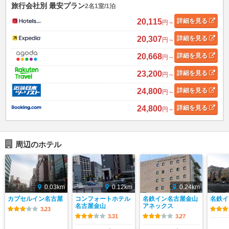
旅行会社別 最安プラン
2名1室/1泊
20,115
詳細
を見る
円～
20,307
詳細
を見る
円～
20,668
詳細
を見る
円～
23,200
詳細
を見る
円～
24,800
詳細
を見る
円～
24,800
詳細
を見る
円～
周辺のホテル
0.03km
0.12km
0.24km
カプセルイン名古屋
コンフォートホテル
名鉄イン名古屋金山
名鉄イ
名古屋金山
アネックス
3.23
3.31
3.27