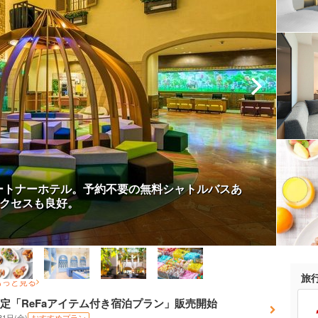
パートナーホテル。予約不要の無料シャトルバスあ
クセスも良好。
旅
もっと見る
限定「ReFaアイテム付き宿泊プラン」販売開始
31日(金)
おすすめプラン