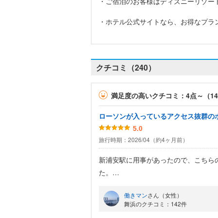
・ご宿泊のお客様はディズニーリゾー
・ホテル公式サイトなら、お得なプラ
クチコミ（240）
満足度の高いクチコミ：4点～（1
ローソンが入っているアクセス抜群の
5.0
旅行時期：2026/04（約4ヶ月前）
新浦安駅に用事があったので、こちら
た。
とはいえ、こちらのホテルのロビーラ
働きマン
さん（女性）
相変わらずとっても素敵です。
舞浜のクチコミ：142件
本当はこちらの二階に入っているグラ