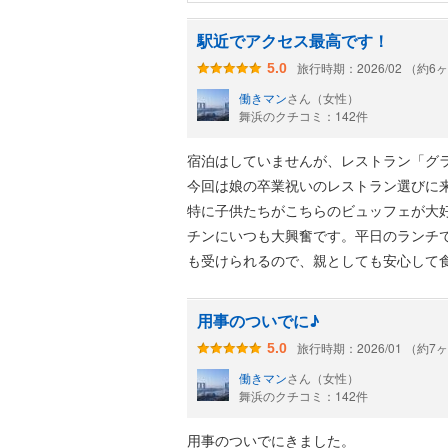
通い続けた娘が
「違うお店がいい」
駅近でアクセス最高です！
と言うようになってしまいました。
旅行時期：2026/02 （約6
5.0
とはいえ、素敵なフェアがある時には
働きマン
さん（女性）
テルです。
舞浜のクチコミ：142件
宿泊はしていませんが、レストラン「グ
今回は娘の卒業祝いのレストラン選びに
特に子供たちがこちらのビュッフェが大
チンにいつも大興奮です。平日のランチ
も受けられるので、親としても安心して
られる、我が家の定番スポットです。
用事のついでに♪
旅行時期：2026/01 （約7
5.0
働きマン
さん（女性）
舞浜のクチコミ：142件
用事のついでにきました。