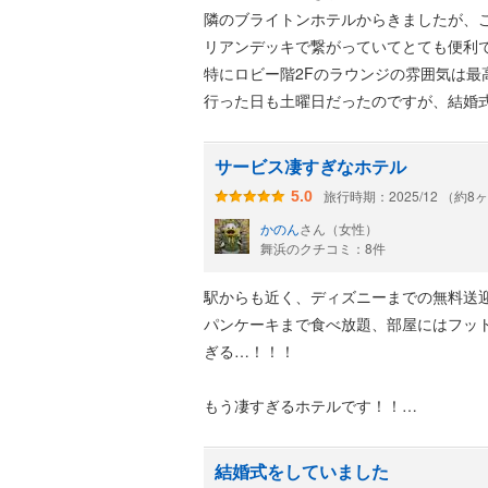
隣のブライトンホテルからきましたが、
リアンデッキで繋がっていてとても便利
特にロビー階2Fのラウンジの雰囲気は最
行った日も土曜日だったのですが、結婚
ておりました。
南仏プロヴァンスをイメージした、緑と
サービス凄すぎなホテル
った瞬間から駅の喧騒を忘れさせてくれ
旅行時期：2025/12 （約8
5.0
かのん
さん（女性）
舞浜のクチコミ：8件
駅からも近く、ディズニーまでの無料送
パンケーキまで食べ放題、部屋にはフッ
ぎる…！！！
もう凄すぎるホテルです！！
アーリーチェックインにしたのに人がほ
のでチェックインが遅くなったのが気に
結婚式をしていました
また行きます