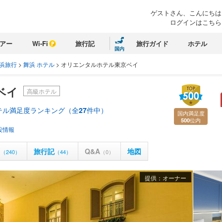
ゲストさん、こんにちは
ログインはこちら
アー
Wi-Fi
旅行記
旅行ガイド
ホテル
国内
浜旅行
>
舞浜 ホテル
>
オリエンタルホテル東京ベイ
ベイ
高級ホテル
テル満足度ランキング（全
27
件中）
国内満足度
位内
500
設情報
ミ
旅行記
Q&A
地図
（240）
（44）
（0）
提供：オーナー