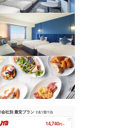
行会社別 最安プラン
2名1室/1泊
14,740
円～