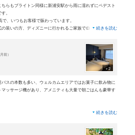
こちらもブライトン同様に新浦安駅から雨に濡れずにペデスト
です。
高で、いつもお客様で賑わっています。
式の装いの方、ディズニーに行かれるご家族でロビーは賑わっ
続きを読む
光あふれるくつろぎの空間がお出迎えしてくれて、ホテルに入
る素敵なホテルです。
ヶ月前）
＋2
迎バスの本数も多い、ウェルカムエリアではお菓子に飲み物に
トマッサージ機があり、アメニティも大量で朝ごはんも豪華す
続きを読む
かのところに行っちゃって担当１人だけでチェックインだった
なるところでしたがそんなのどうでもいいぐらい完璧でした