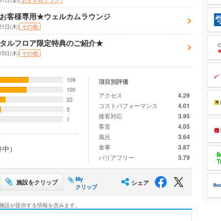
お客様専用★ウェルカムラウンジ
21日(木)
その他
タルフロア限定特典のご紹介★
15日(木)
その他
109
項目別評価
100
アクセス
4.29
22
コストパフォーマンス
4.01
5
接客対応
3.95
1
客室
4.05
風呂
3.64
食事
3.87
件中）
バリアフリー
3.79
My
施設をクリップ
シェア
クリップ
施設が提供する情報を含みます。