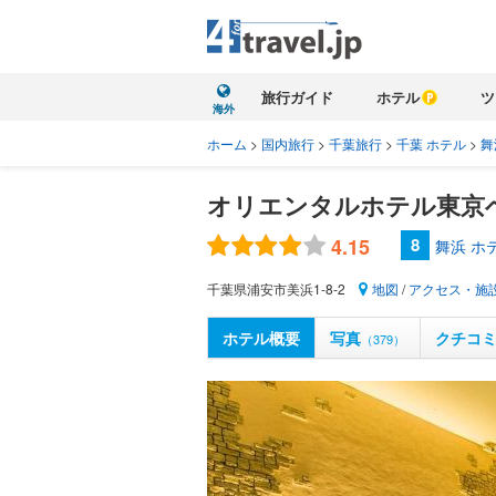
旅行ガイド
ホテル
ツ
海外
ホーム
>
国内旅行
>
千葉旅行
>
千葉 ホテル
>
舞
オリエンタルホテル東京
4.15
8
舞浜 ホ
千葉県浦安市美浜1-8-2
地図
/
アクセス・施
ホテル概要
写真
クチコ
（379）