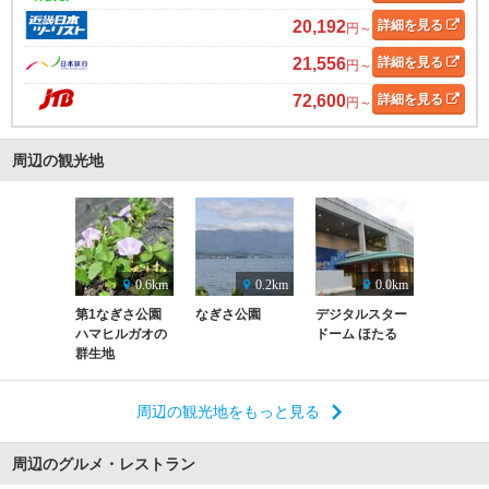
20,192
詳細
を見る
円～
21,556
詳細
を見る
円～
72,600
詳細
を見る
円～
周辺の観光地
0.6km
0.2km
0.0km
第1なぎさ公園
なぎさ公園
デジタルスター
ハマヒルガオの
ドーム ほたる
群生地
周辺の観光地をもっと見る
周辺のグルメ・レストラン