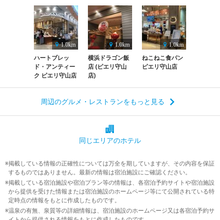
1.0km
1.0km
1.0km
ハートブレッ
横浜ドラゴン飯
ねこねこ食パン
ド・アンティー
店 (ピエリ守山
ピエリ守山店
ク ピエリ守山店
店)
周辺のグルメ・レストランをもっと見る
同じエリアの
ホテル
掲載している情報の正確性については万全を期していますが、その内容を保証
するものではありません。最新の情報は宿泊施設にご確認ください。
掲載している宿泊施設や宿泊プラン等の情報は、各宿泊予約サイトや宿泊施設
から提供を受けた情報または宿泊施設のホームページ等にて公開されている特
定時点の情報をもとに作成したものです。
温泉の有無、泉質等の詳細情報は、宿泊施設のホームページ又は各宿泊予約サ
イトから提供される情報をもとに作成したものです。