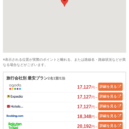
※表示される位置が実際のポイントと離れる、または路線名・路線状況などが異
なる場合などがございます。
旅行会社別 最安プラン
2名1室/1泊
17,127
詳細
を見る
円～
17,127
詳細
を見る
円～
17,127
詳細
を見る
円～
18,348
詳細
を見る
円～
20,192
詳細
を見る
円～