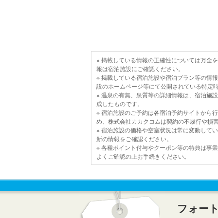
※ 掲載している情報の正確性については万全
報は宿泊施設にご確認ください。
※ 掲載している宿泊施設や宿泊プラン等の情
設のホームページ等にて公開されている特定
※ 温泉の有無、泉質等の詳細情報は、宿泊施
成したものです。
※ 宿泊施設のご予約は各宿泊予約サイトから
め、株式会社カカクコムは契約の不履行や損
※ 宿泊施設の価格や空室状況は常に変動して
新の情報をご確認ください。
※ 各種ポイント付与やクーポン等の特典は事
よくご確認の上お手続きください。
フォー