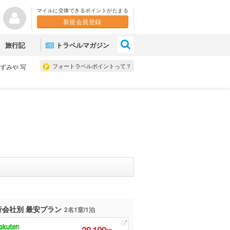
マイルに交換できるポイントがたまる
新規会員登録
×
旅行記
トラベルマガジン
フォートラベルポイントって？
ずみや 写
行会社別 最安プラン
2名1室/1泊
20,100