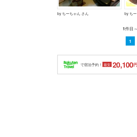
by ちーちゃん さん
by ち
1
件目
1
20,100
で宿泊予約！
最安