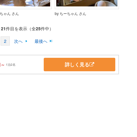
ーちゃん さん
by ちーちゃん さん
～
21
件目を表示（全
25
件中）
2
次へ
最後へ
詳しく見る
円～
1泊2名