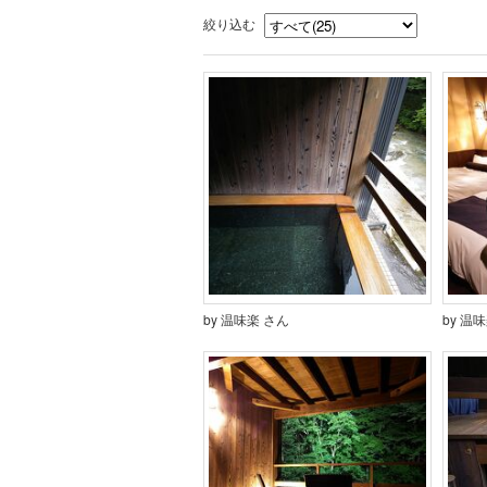
絞り込む
by 温味楽 さん
by 温