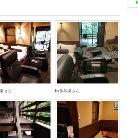
味楽 さん
by 温味楽 さん