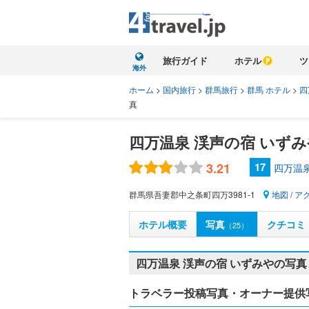
旅行ガイド
ホテル
ツ
海外
ホーム
>
国内旅行
>
群馬旅行
>
群馬 ホテル
>
四
真
四万温泉 渓声の宿 いずみ
3.21
17
四万温
群馬県吾妻郡中之条町四万3981-1
地図
/
ア
ホテル概要
写真
クチコミ
（25）
四万温泉 渓声の宿 いずみやの写真
トラベラー投稿写真・オーナー提供