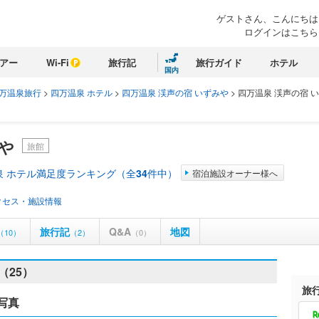
ゲストさん、こんにちは
ログインはこちら
アー
Wi-Fi
旅行記
旅行ガイド
ホテル
国内
万温泉旅行
>
四万温泉 ホテル
>
四万温泉 渓声の宿 いずみや
>
四万温泉 渓声の宿 い
や
旅館
泉 ホテル満足度ランキング（全
34
件中）
宿泊施設オーナー様へ
クセス・施設情報
旅行記
Q&A
地図
（10）
（2）
（0）
（25）
旅
写真