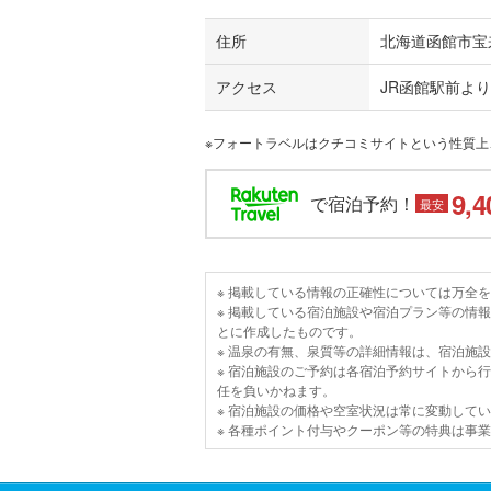
住所
北海道函館市宝来
アクセス
JR函館駅前より
※フォートラベルはクチコミサイトという性質
9,4
で宿泊予約！
最安
※ 掲載している情報の正確性については万全
※ 掲載している宿泊施設や宿泊プラン等の情
とに作成したものです。
※ 温泉の有無、泉質等の詳細情報は、宿泊施
※ 宿泊施設のご予約は各宿泊予約サイトから
任を負いかねます。
※ 宿泊施設の価格や空室状況は常に変動して
※ 各種ポイント付与やクーポン等の特典は事