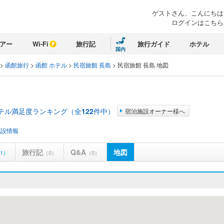
ゲストさん、こんにちは
ログインはこちら
アー
Wi-Fi
旅行記
旅行ガイド
ホテル
国内
>
函館旅行
>
函館 ホテル
>
民宿旅館 長島
>
民宿旅館 長島 地図
ホテル満足度ランキング（全
122
件中）
宿泊施設オーナー様へ
施設情報
旅行記
Q&A
地図
1）
（0）
（0）