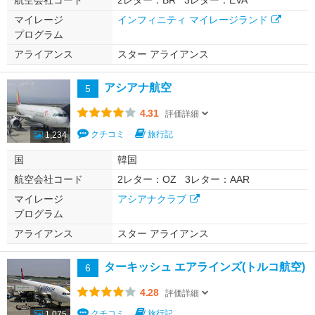
航空会社コード
2レター：BR
3レター：EVA
マイレージ
インフィニティ マイレージランド
プログラム
アライアンス
スター アライアンス
アシアナ航空
5
4.31
評価詳細
クチコミ
旅行記
1,234
国
韓国
航空会社コード
2レター：OZ
3レター：AAR
マイレージ
アシアナクラブ
プログラム
アライアンス
スター アライアンス
ターキッシュ エアラインズ(トルコ航空)
6
4.28
評価詳細
クチコミ
旅行記
1,075