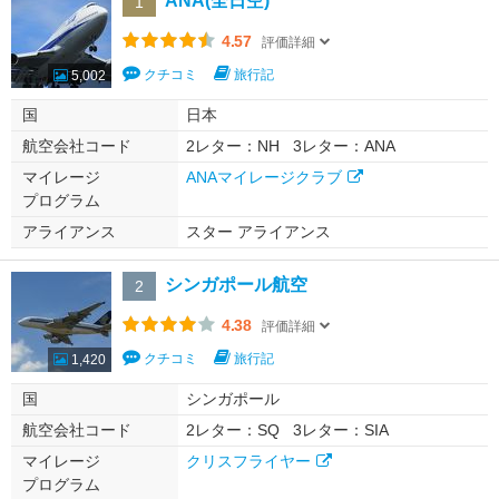
ANA(全日空)
1
4.57
評価詳細
クチコミ
旅行記
5,002
国
日本
航空会社コード
2レター：NH
3レター：ANA
マイレージ
ANAマイレージクラブ
プログラム
アライアンス
スター アライアンス
シンガポール航空
2
4.38
評価詳細
クチコミ
旅行記
1,420
国
シンガポール
航空会社コード
2レター：SQ
3レター：SIA
マイレージ
クリスフライヤー
プログラム