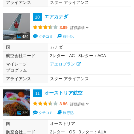
アライアンス
スター アライアンス
エアカナダ
10
3.89
評価詳細
クチコミ
旅行記
489
国
カナダ
航空会社コード
2レター：AC
3レター：ACA
マイレージ
アエロプラン
プログラム
アライアンス
スター アライアンス
オーストリア航空
11
3.86
評価詳細
クチコミ
旅行記
329
国
オーストリア
航空会社コード
2レター：OS
3レター：AUA