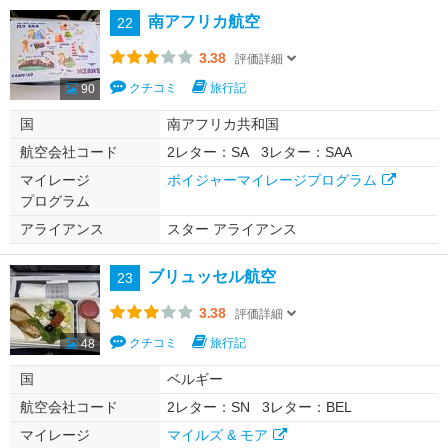
南アフリカ航空
22
3.38
評価詳細
クチコミ
旅行記
90
国
南アフリカ共和国
航空会社コード
2レター：SA
3レター：SAA
マイレージ
ボイジャーマイレージプログラム
プログラム
アライアンス
スター アライアンス
ブリュッセル航空
23
3.38
評価詳細
クチコミ
旅行記
48
国
ベルギー
航空会社コード
2レター：SN
3レター：BEL
マイレージ
マイルズ & モア