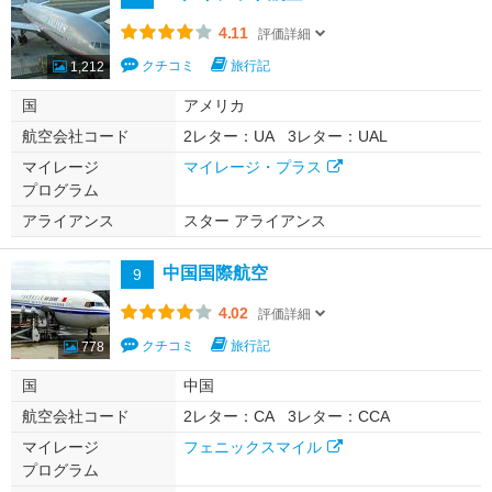
4.11
評価詳細
クチコミ
旅行記
1,212
国
アメリカ
航空会社コード
2レター：UA
3レター：UAL
マイレージ
マイレージ・プラス
プログラム
アライアンス
スター アライアンス
中国国際航空
9
4.02
評価詳細
クチコミ
旅行記
778
国
中国
航空会社コード
2レター：CA
3レター：CCA
マイレージ
フェニックスマイル
プログラム