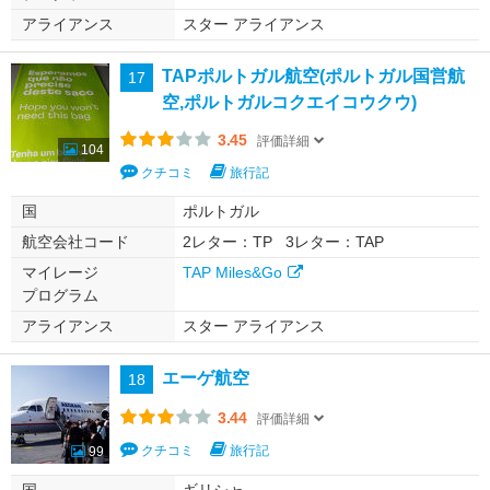
アライアンス
スター アライアンス
TAPポルトガル航空(ポルトガル国営航
17
空,ポルトガルコクエイコウクウ)
3.45
評価詳細
104
クチコミ
旅行記
国
ポルトガル
航空会社コード
2レター：TP
3レター：TAP
マイレージ
TAP Miles&Go
プログラム
アライアンス
スター アライアンス
エーゲ航空
18
3.44
評価詳細
クチコミ
旅行記
99