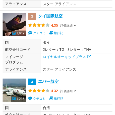
アライアンス
スター アライアンス
タイ国際航空
3
4.35
評価詳細
クチコミ
旅行記
1,642
国
タイ
航空会社コード
2レター：TG
3レター：THA
マイレージ
ロイヤルオーキッドプラス
プログラム
アライアンス
スター アライアンス
エバー航空
4
4.32
評価詳細
クチコミ
旅行記
1,235
国
台湾