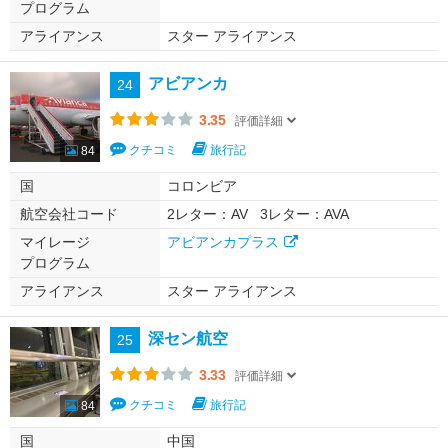
プログラム
アライアンス
スター アライアンス
アビアンカ
24
3.35
評価詳細
クチコミ
旅行記
84
国
コロンビア
航空会社コード
2レター：AV
3レター：AVA
マイレージ
アビアンカプラス
プログラム
アライアンス
スター アライアンス
深セン航空
25
3.33
評価詳細
クチコミ
旅行記
84
国
中国