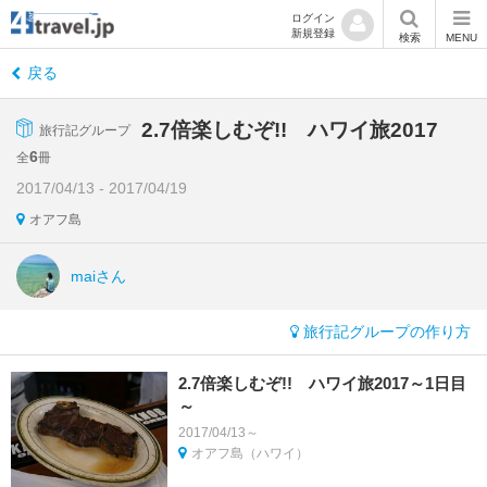
ログイン
新規登録
検索
MENU
戻る
2.7倍楽しむぞ!! ハワイ旅2017
旅行記グループ
6
全
冊
2017/04/13 - 2017/04/19
オアフ島
maiさん
旅行記グループの作り方
2.7倍楽しむぞ!! ハワイ旅2017～1日目
～
2017/04/13～
オアフ島（ハワイ）