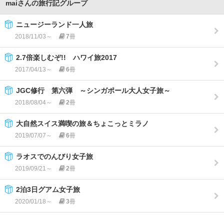
maiさんの旅行記グループ
ニュージーランド一人旅
2018/11/03～
7
冊
2.7倍楽しむぞ!! ハワイ旅2017
2017/04/13～
6
冊
JGC修行 第六弾 ～シンガポール大人女子旅～
2018/08/04～
2
冊
大自然スイス満喫の旅＆ちょこっとミラノ
2019/07/07～
6
冊
ラオスでのんびり女子旅
2019/09/21～
2
冊
2泊3日グアム女子旅
2020/01/18～
3
冊