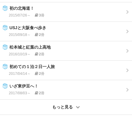
初の北海道！
2015/07/26～
3
冊
USJと大阪食べ歩き
2015/09/18～
2
冊
松本城と紅葉の上高地
2016/10/19～
2
冊
初めての１泊２日一人旅
2017/04/14～
2
冊
いざ東伊豆へ！
2017/08/03～
2
冊
もっと見る