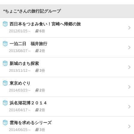
*ちょこ*さんの旅行記グループ
西日本をつまみ食い！宮崎へ帰郷の旅
2012/01/25～
6
冊
一泊二日 福井旅行
2013/08/27～
2
冊
新城のまち探索
2013/11/12～
3
冊
東京めぐり
2014/03/23～
2
冊
浜名湖花博２０１４
2014/04/17～
2
冊
雲海を求めるシリーズ
2014/06/25～
3
冊