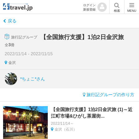
ログイン
新規登録
検索
MENU
戻る
【全国旅行支援】1泊2日金沢旅
旅行記グループ
3
全
冊
2022/11/14 - 2022/11/15
金沢
*ちょこ*さん
旅行記グループの作り方
【全国旅行支援】1泊2日金沢旅 (1)～近
江町市場&ひがし茶屋街...
2022/11/14～
金沢（石川）