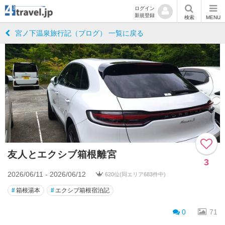
ログイン
新規登録
検索
MENU
宮ノ下温泉旅行記（ブログ） 一覧に戻る
友人とエクシブ箱根離宮
3
2026/06/11 - 2026/06/12
620位(同エリア683件中)
#
箱根湯本
#
エクシブ箱根宿泊記
0
71