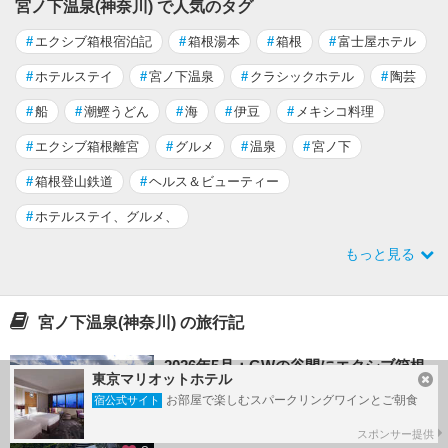
宮ノ下温泉(神奈川) で人気のタグ
#
エクシブ箱根宿泊記
#
箱根湯本
#
箱根
#
富士屋ホテル
#
ホテルステイ
#
宮ノ下温泉
#
クラシックホテル
#
陶芸
#
船
#
潮鰹うどん
#
海
#
伊豆
#
メキシコ料理
#
エクシブ箱根離宮
#
グルメ
#
温泉
#
宮ノ下
#
箱根登山鉄道
#
ヘルス＆ビューティー
#
ホテルステイ、グルメ、
もっと見る
宮ノ下温泉(神奈川) の旅行記
2026年5月：GWの谷間にエクシブ箱根
東京マリオットホテル
離宮からの御殿場プレミアムアウトレ
お部屋で楽しむスパークリングワインとご朝食
宿公式サイト
ット
スポンサー提供
by アタオコロイノナさん