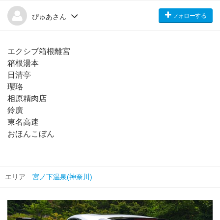
フォローする
ぴゅあさん
エクシブ箱根離宮
箱根湯本
日清亭
瓔珞
相原精肉店
鈴廣
東名高速
おほんこぼん
エリア
宮ノ下温泉(神奈川)