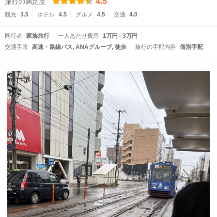
4.5
旅行の満足度
観光
3.5
ホテル
4.5
グルメ
4.5
交通
4.0
同行者
家族旅行
一人あたり費用
1万円 - 3万円
交通手段
高速・路線バス
ANAグループ
徒歩
旅行の手配内容
個別手配