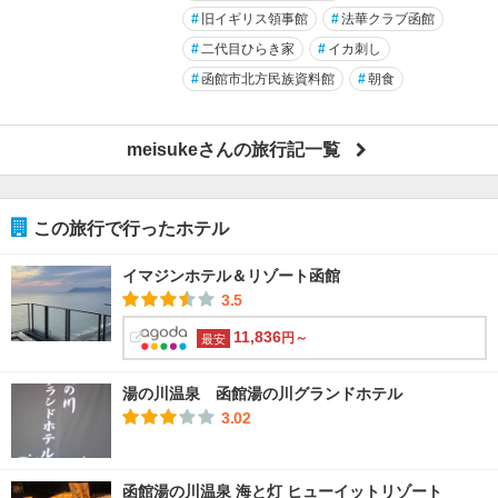
#
旧イギリス領事館
#
法華クラブ函館
#
二代目ひらき家
#
イカ刺し
#
函館市北方民族資料館
#
朝食
meisukeさんの旅行記一覧
この旅行で行ったホテル
イマジンホテル＆リゾート函館
3.5
11,836
円～
最安
湯の川温泉 函館湯の川グランドホテル
3.02
函館湯の川温泉 海と灯 ヒューイットリゾート