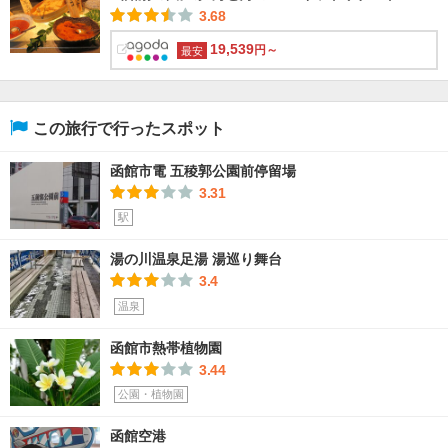
3.68
19,539
円～
最安
この旅行で行ったスポット
函館市電 五稜郭公園前停留場
3.31
駅
湯の川温泉足湯 湯巡り舞台
3.4
温泉
函館市熱帯植物園
3.44
公園・植物園
函館空港