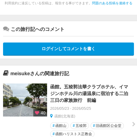
利用規約に違反している投稿は、報告する事ができます。
問題のある投稿を連絡する
この旅行記へのコメント
ログインしてコメントを書く
meisukeさんの関連旅行記
函館。五稜郭法華クラブホテル、イマ
ジンホテル川の湯温泉に宿泊する二泊
三日の家族旅行 前編
2026/05/23 - 2026/05/25
40
函館(北海道)
#
函館山
#
五稜郭
#
旧函館区公会堂
#
函館ハリストス正教会