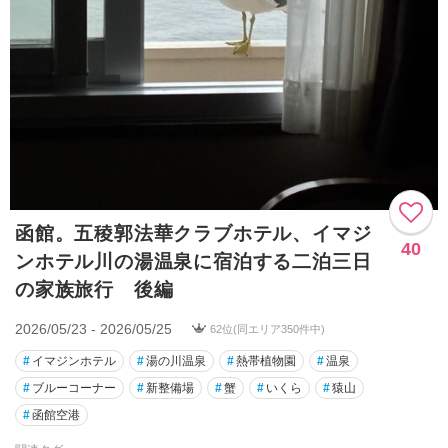
函館。五稜郭法華クラブホテル、イマジ
40
ンホテル川の湯温泉に宿泊する二泊三日
の家族旅行 後編
2026/05/23 - 2026/05/25
62位(同エリア350件中)
#
イマジンホテル
#
湯の川温泉
#
熱帯植物園
#
温泉
#
ブルーコーナー
#
新整備場
#
蟹
#
いくら
#
猿山
#
函館空港