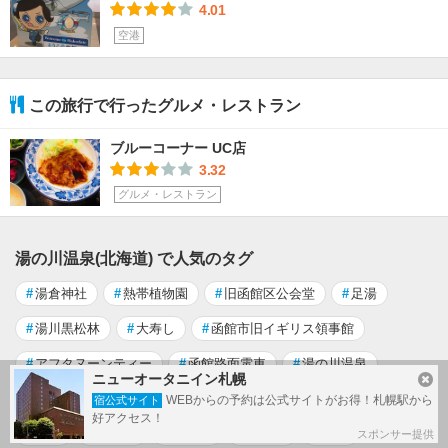
4.01
空港
この旅行で行ったグルメ・レストラン
ブルーコーナー UC店
3.32
グルメ・レストラン
湯の川温泉(北海道) で人気のタグ
#
湯倉神社
#
熱帯植物園
#
旧函館区公会堂
#
足湯
#
湯川黒松林
#
大寿し
#
函館市旧イギリス領事館
#
アフタヌーンティー
#
函館路面電車
#
湯の川温泉
ニューオータニイン札幌
#
温泉
#
函館空港
#
五稜郭タワー
#
グルメ
#
街歩き
WEBからの予約は公式サイトがお得！札幌駅から
宿公式サイト
好アクセス！
#
函館
#
北海道
#
六花亭
#
うさぎ
#
イカ
スポンサー提供