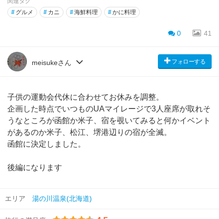
関連タグ
#
グルメ
#
カニ
#
海鮮料理
#
かに料理
0
41
フォローする
meisukeさん
子供の運動会代休に合わせてお休みを調整。
企画した時点でいつものUAマイレージで3人座席が取れそ
うなところが函館か米子、宿を覗いてみると何かイベント
があるのか米子、松江、堺港辺りの宿が全滅。
函館に決定しました。
後編になります
エリア
湯の川温泉(北海道)