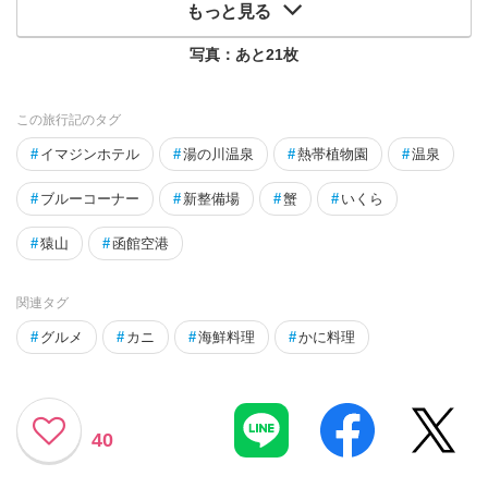
もっと見る
写真：あと
21
枚
この旅行記のタグ
#
イマジンホテル
#
湯の川温泉
#
熱帯植物園
#
温泉
#
ブルーコーナー
#
新整備場
#
蟹
#
いくら
#
猿山
#
函館空港
関連タグ
#
グルメ
#
カニ
#
海鮮料理
#
かに料理
40