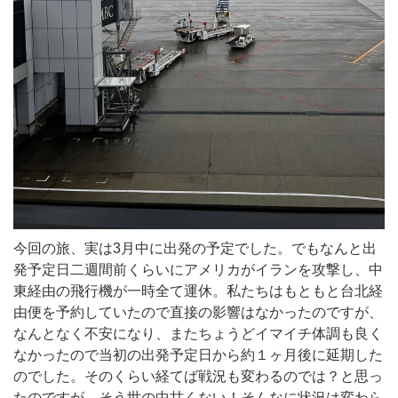
今回の旅、実は3月中に出発の予定でした。でもなんと出
発予定日二週間前くらいにアメリカがイランを攻撃し、中
東経由の飛行機が一時全て運休。私たちはもともと台北経
由便を予約していたので直接の影響はなかったのですが、
なんとなく不安になり、またちょうどイマイチ体調も良く
なかったので当初の出発予定日から約１ヶ月後に延期した
のでした。そのくらい経てば戦況も変わるのでは？と思っ
たのですが、そう世の中甘くない！そんなに状況は変わら