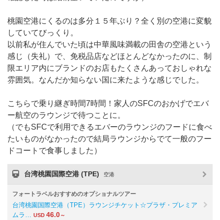
桃園空港にくるのは多分１５年ぶり？全く別の空港に変貌
していてびっくり。
以前私が住んでいた頃は中華風味満載の田舎の空港という
感じ（失礼）で、免税品店などほとんどなかったのに、制
限エリア内にブランドのお店もたくさんあっておしゃれな
雰囲気。なんだか知らない国に来たような感じでした。
こちらで乗り継ぎ時間7時間！家人のSFCのおかげでエバ
ー航空のラウンジで待つことに。
（でもSFCで利用できるエバーのラウンジのフードに食べ
たいものがなかったので結局ラウンジからでて一般のフー
ドコートで食事しました）
台湾桃園国際空港 (TPE)
空港
フォートラベルおすすめのオプショナルツアー
台湾桃園国際空港（TPE）ラウンジチケット☆プラザ・プレミア
46.0
ムラ…
USD
～