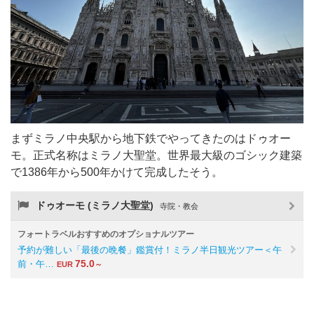
まずミラノ中央駅から地下鉄でやってきたのはドゥオー
モ。正式名称はミラノ大聖堂。世界最大級のゴシック建築
で1386年から500年かけて完成したそう。
ドゥオーモ (ミラノ大聖堂)
寺院・教会
フォートラベルおすすめのオプショナルツアー
予約が難しい「最後の晩餐」鑑賞付！ミラノ半日観光ツアー＜午
75.0
前・午…
EUR
～