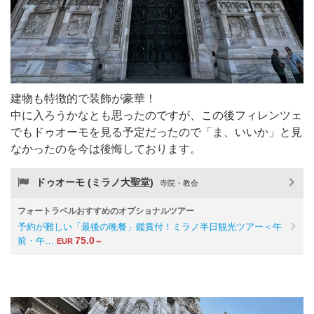
建物も特徴的で装飾が豪華！
中に入ろうかなとも思ったのですが、この後フィレンツェ
でもドゥオーモを見る予定だったので「ま、いいか」と見
なかったのを今は後悔しております。
ドゥオーモ (ミラノ大聖堂)
寺院・教会
フォートラベルおすすめのオプショナルツアー
予約が難しい「最後の晩餐」鑑賞付！ミラノ半日観光ツアー＜午
75.0
前・午…
EUR
～