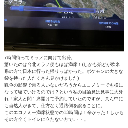
7時間待ってミラノに向けて出発。
驚いたのは台北ミラノ便もほぼ満席！(しかも殆どが欧米
系の方で日本に行った帰りっぽかった。ポケモンの大きな
袋を持った人たくさん見かけました)
戦争の影響で乗る人いないだろうからエコノミーでも横に
なって寝ていけるのでは？という私の目論見は見事に大外
れ！家人と間１席開けて予約していたのですが、真ん中に
も当然人がきて、仕方なく通路側を譲ることに。
このエコノミー満席状態での13時間は！辛かった！しかも
その方全くトイレに立たない方で‥・・。