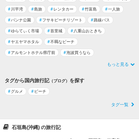
#
川平湾
#
島旅
#
レンタカー
#
竹富島
#
一人旅
#
バンナ公園
#
フサキビーチリゾート
#
路線バス
#
ゆらてぃく市場
#
首里城
#
八重山おときち
#
ヤエヤマホタル
#
不羈なビーチ
#
アルモントホテル県庁前
#
泡波買うなら
もっと見る
タグから国内旅行記
を探す
（ブログ）
#
グルメ
#
ビーチ
タグ一覧
石垣島(沖縄) の旅行記