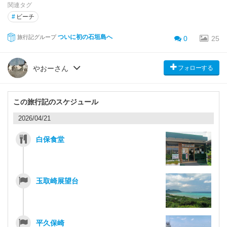
関連タグ
#
ビーチ
ついに初の石垣島へ
旅行記グループ
0
25
フォローする
やおーさん
この旅行記のスケジュール
2026/04/21
白保食堂
玉取崎展望台
平久保崎