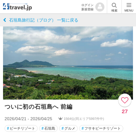
ログイン
新規登録
検索
MENU
石垣島旅行記（ブログ） 一覧に戻る
ついに初の石垣島へ 前編
27
2026/04/21 - 2026/04/25
1564位(同エリア5997件中)
#
ビーチリゾート
#
石垣島
#
グルメ
#
フサキビーチリゾート