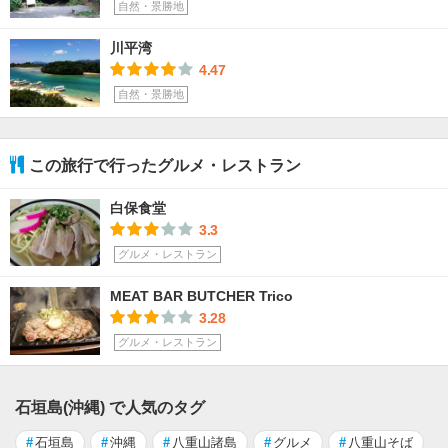
自然・景勝地
川平湾
4.47
自然・景勝地
この旅行で行ったグルメ・レストラン
白保食堂
3.3
グルメ・レストラン
MEAT BAR BUTCHER Trico
3.28
グルメ・レストラン
石垣島(沖縄) で人気のタグ
#
石垣島
#
沖縄
#
八重山諸島
#
グルメ
#
八重山そば