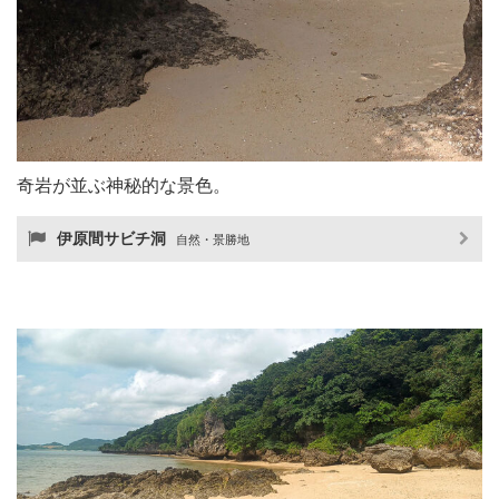
奇岩が並ぶ神秘的な景色。
伊原間サビチ洞
自然・景勝地