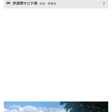
伊原間サビチ洞
自然・景勝地