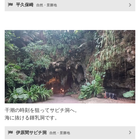
平久保崎
自然・景勝地
干潮の時刻を狙ってサビチ洞へ。
海に抜ける鍾乳洞です。
伊原間サビチ洞
自然・景勝地