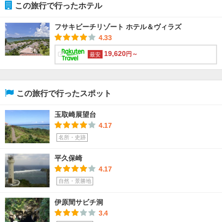
この旅行で行ったホテル
フサキビーチリゾート ホテル＆ヴィラズ
4.33
19,620
円～
最安
この旅行で行ったスポット
玉取崎展望台
4.17
名所・史跡
平久保崎
4.17
自然・景勝地
伊原間サビチ洞
3.4