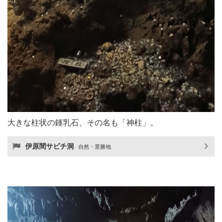
大きな柱状の鍾乳石、その名も「神柱」。
伊原間サビチ洞
自然・景勝地