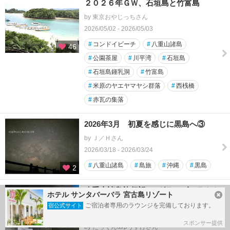
２０２６年ＧＷ、石垣島と竹富島
by 東京おやじっちさん
2026/05/02 - 2026/05/03
#
コンドイビーチ
#
八重山諸島
46
#
公園茶屋
#
川平湾
#
石垣島
#
石垣島鍾乳洞
#
竹富島
#
米原のヤエヤマヤシ群落
#
西桟橋
#
赤瓦の集落
2026年3月 初夏を感じに黒島へ③
by Ｊ／Ｈさん
2026/03/18 - 2026/03/24
#
八重山諸島
#
島旅
#
沖縄
#
黒島
2
八重山諸島旅行記1 グランヴィラクク
ホテル サンタバーバラ 宮古島リゾート
ル石垣島 スカイククル宿泊記，ひと
ご宿泊者専用のラウンジを完備しております。
宿公式サイト
し本店・うさぎや石垣本店
スポンサー提供
by たっくん&ゆうすけさん