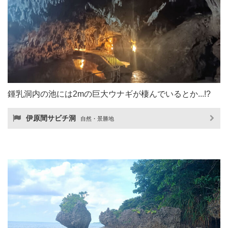
鍾乳洞内の池には2mの巨大ウナギが棲んでいるとか...!?
伊原間サビチ洞
自然・景勝地