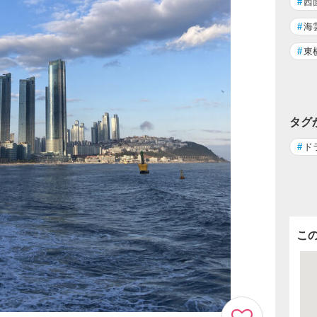
#
西
#
海
#
東
タグ
#
ド
こ