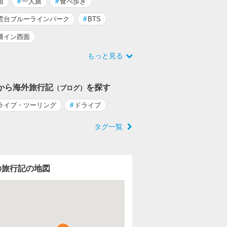
面
#
一人旅
#
食べ歩き
雲台ブルーラインパーク
#
BTS
横イン西面
もっと見る
から海外旅行記
を探す
（ブログ）
ライブ・ツーリング
#
ドライブ
タグ一覧
の旅行記の地図