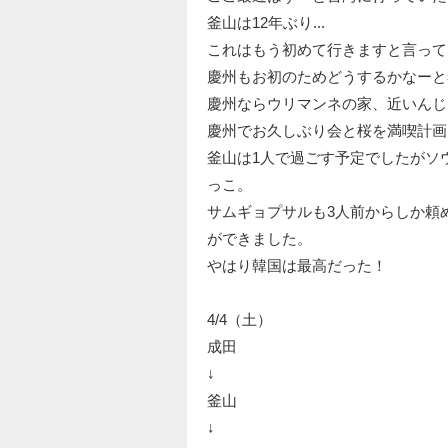
釜山は12年ぶり...
これはもう初めて行きますと言って
慶州もお初のためどうするかなーと
慶州ならウリマンネの家、近いんじ
慶州でお久しぶり会と桜を満喫計画
釜山は1人で過ごす予定でしたがソ
っこ。
サムギョプサルも3人前からしか頼
ができました。
やはり韓国は最高だった！
4/4（土）
成田
↓
釜山
↓