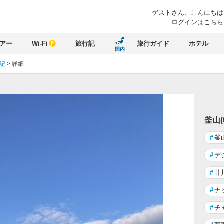
ゲストさん、
こんにちは
ログインはこちら
アー
Wi-Fi
旅行記
旅行ガイド
ホテル
国内
行記
>
詳細
釜山
#
釜
#
デ
#
甘
#
ナ
#
チ