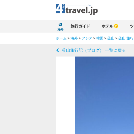
旅行ガイド
ホテル
ツ
海外
ホーム
>
海外
>
アジア
>
韓国
>
釜山
>
釜山 旅
釜山旅行記（ブログ） 一覧に戻る