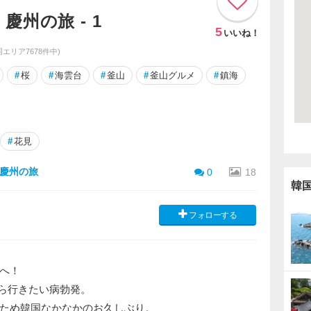
州の旅 - 1
5
いいね！
(同エリア7678件中)
#
桜
#
海雲台
#
釜山
#
釜山グルメ
#
鎮海
#
花見
慶州の旅
0
18
韓
フォローする
へ！
たら行きたい病勃発。
ため韓国なかなかのお久しぶり。