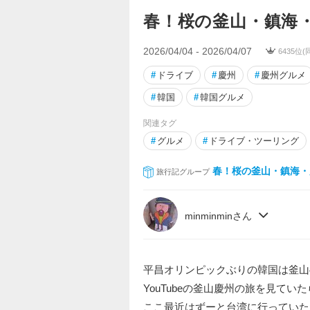
春！桜の釜山・鎮海・慶
2026/04/04 - 2026/04/07
6435位
#
ドライブ
#
慶州
#
慶州グルメ
#
韓国
#
韓国グルメ
関連タグ
#
グルメ
#
ドライブ・ツーリング
春！桜の釜山・鎮海・
旅行記グループ
minminminさん
平昌オリンピックぶりの韓国は釜山
YouTubeの釜山慶州の旅を見てい
ここ最近はずーと台湾に行っていた