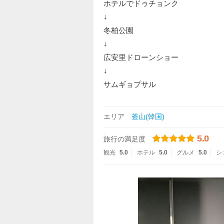
ホテルでドゥチョンク
↓
冬柏公園
↓
広安里ドローンショー
↓
サムギョプサル
エリア
釜山(韓国)
5.0
旅行の満足度
観光
5.0
ホテル
5.0
グルメ
5.0
シ