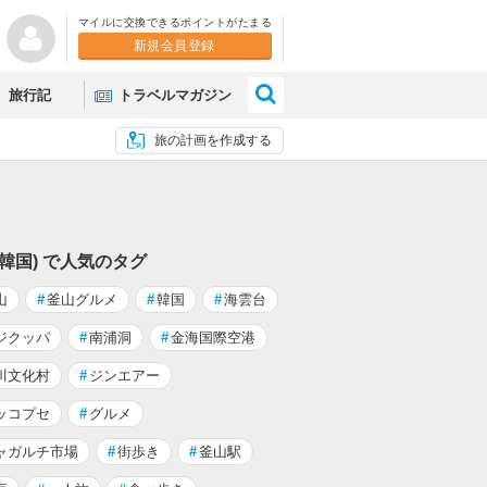
マイルに交換できるポイントがたまる
新規会員登録
×
旅行記
トラベルマガジン
旅の計画を作成する
(韓国) で人気のタグ
山
#
釜山グルメ
#
韓国
#
海雲台
ジクッパ
#
南浦洞
#
金海国際空港
川文化村
#
ジンエアー
ッコプセ
#
グルメ
ャガルチ市場
#
街歩き
#
釜山駅