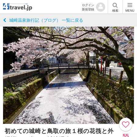
ログイン
新規登録
検索
MENU
城崎温泉旅行記（ブログ） 一覧に戻る
初めての城崎と鳥取の旅１桜の花筏と外
55