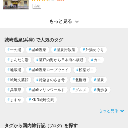
温泉
もっと見る
城崎温泉(兵庫) で人気のタグ
#
一の湯
#
城崎温泉
#
温泉街散策
#
外湯めぐり
#
まんだら湯
#
瀬戸内海から日本海へ横断
#
カニ
#
地蔵湯
#
城崎温泉ロープウェイ
#
松葉ガニ
#
城崎文芸館
#
特急きのさき号
#
北柳通
#
温泉
#
兵庫県
#
城崎マリンワールド
#
グルメ
#
街歩き
#
ますや
#
KKR城崎玄武
もっと見る
タグから国内旅行記
を探す
（ブログ）