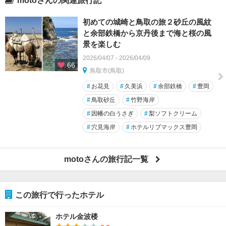
motoさんの関連旅行記
初めての城崎と鳥取の旅２砂丘の風紋
と余部鉄橋から京丹後まで海と桜の風
景を楽しむ
2026/04/07 - 2026/04/09
66
鳥取市(鳥取)
#
お花見
#
久美浜
#
余部鉄橋
#
豊岡
#
鳥取砂丘
#
竹野海岸
#
因幡の白うさぎ
#
梨ソフトクリーム
#
穴見海岸
#
ホテルリブマックス豊岡
motoさんの旅行記一覧
この旅行で行ったホテル
ホテル金波楼