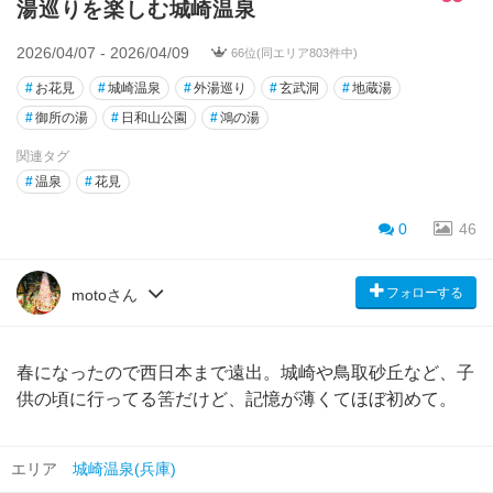
湯巡りを楽しむ城崎温泉
2026/04/07 - 2026/04/09
66位(同エリア803件中)
#
お花見
#
城崎温泉
#
外湯巡り
#
玄武洞
#
地蔵湯
#
御所の湯
#
日和山公園
#
鴻の湯
関連タグ
#
温泉
#
花見
0
46
フォローする
motoさん
春になったので西日本まで遠出。城崎や鳥取砂丘など、子
供の頃に行ってる筈だけど、記憶が薄くてほぼ初めて。
エリア
城崎温泉(兵庫)