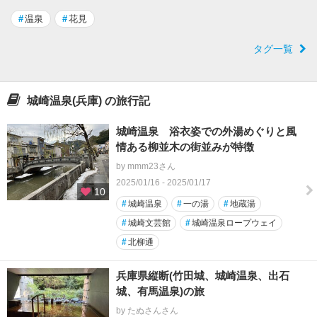
#
温泉
#
花見
タグ一覧
城崎温泉(兵庫) の旅行記
城崎温泉 浴衣姿での外湯めぐりと風
情ある柳並木の街並みが特徴
by mmm23さん
2025/01/16 - 2025/01/17
10
#
城崎温泉
#
一の湯
#
地蔵湯
#
城崎文芸館
#
城崎温泉ロープウェイ
#
北柳通
兵庫県縦断(竹田城、城崎温泉、出石
城、有馬温泉)の旅
by たぬさんさん