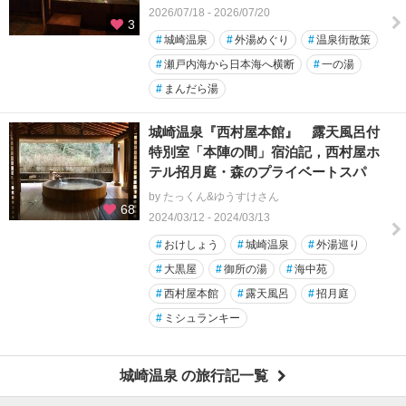
2026/07/18 - 2026/07/20
3
#
城崎温泉
#
外湯めぐり
#
温泉街散策
#
瀬戸内海から日本海へ横断
#
一の湯
#
まんだら湯
城崎温泉『西村屋本館』 露天風呂付
特別室「本陣の間」宿泊記，西村屋ホ
テル招月庭・森のプライベートスパ
by たっくん&ゆうすけさん
68
2024/03/12 - 2024/03/13
#
おけしょう
#
城崎温泉
#
外湯巡り
#
大黒屋
#
御所の湯
#
海中苑
#
西村屋本館
#
露天風呂
#
招月庭
#
ミシュランキー
城崎温泉 の旅行記一覧