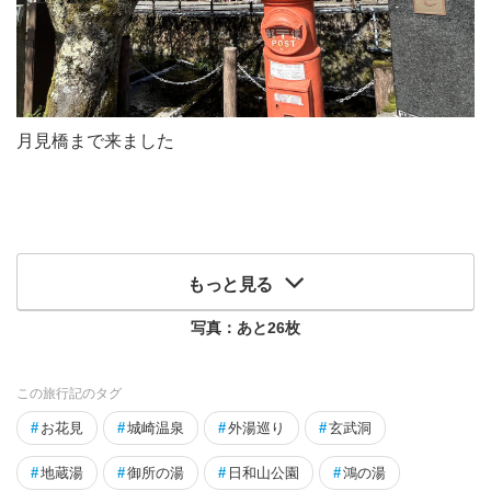
月見橋まで来ました
もっと見る
写真：あと
26
枚
この旅行記のタグ
#
お花見
#
城崎温泉
#
外湯巡り
#
玄武洞
#
地蔵湯
#
御所の湯
#
日和山公園
#
鴻の湯