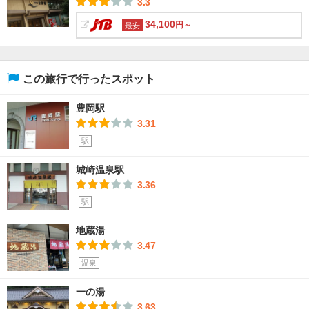
3.3
34,100
円～
最安
この旅行で行ったスポット
豊岡駅
3.31
駅
城崎温泉駅
3.36
駅
地蔵湯
3.47
温泉
一の湯
3.63