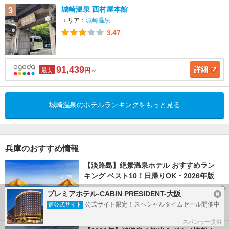
城崎温泉 西村屋本館
3
エリア：
城崎温泉
3.47
91,439
詳細
最安
円～
城崎温泉のホテルランキングをもっと見る
兵庫のおすすめ情報
【淡路島】絶景温泉ホテル おすすめラン
キング ベスト10！日帰りOK・2026年版
トラベルマガジン
プレミアホテル-CABIN PRESIDENT-大阪
公式サイト限定！スペシャルタイムセール開催中
宿公式サイト
スポンサー提供