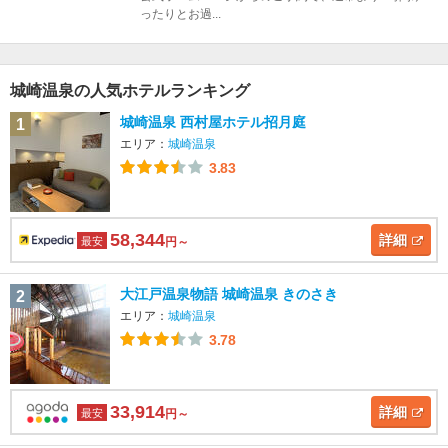
ったりとお過...
城崎温泉の人気ホテルランキング
城崎温泉 西村屋ホテル招月庭
1
エリア：
城崎温泉
3.83
58,344
詳細
最安
円～
大江戸温泉物語 城崎温泉 きのさき
2
エリア：
城崎温泉
3.78
33,914
詳細
最安
円～