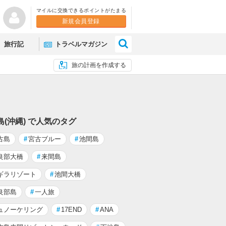
マイルに交換できるポイントがたまる
新規会員登録
×
旅行記
トラベルマガジン
旅の計画を作成する
島(沖縄) で人気のタグ
古島
#
宮古ブルー
#
池間島
良部大橋
#
来間島
ギラリゾート
#
池間大橋
良部島
#
一人旅
ュノーケリング
#
17END
#
ANA