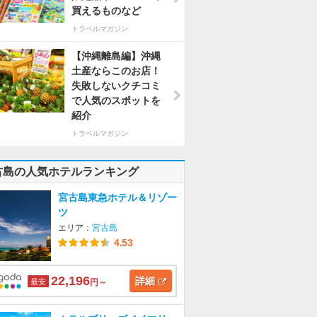
買えるものなど
トラベルマガジン
【沖縄離島編】沖縄
土産ならこのお店！
失敗しないクチコミ
で人気のスポットを
紹介
トラベルマガジン
古島の人気ホテルランキング
宮古島東急ホテル＆リゾー
ツ
エリア：
宮古島
4.53
22,196
詳細
最安
円～