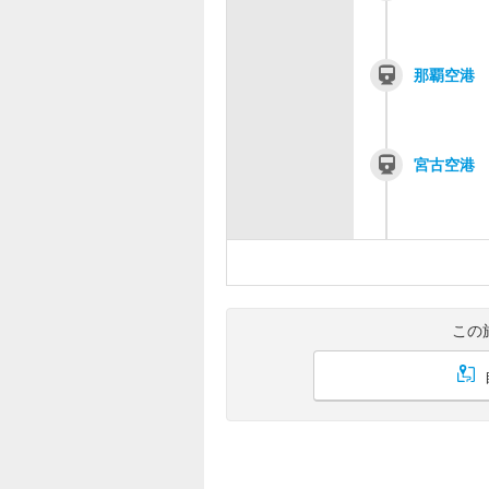
那覇空港
宮古空港
この