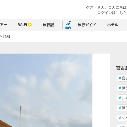
ゲストさん、
こんにちは
ログインはこちら
アー
Wi-Fi
旅行記
旅行ガイド
ホテル
国内
>
詳細
宮古
#
宮
#
伊
#
シ
#
伊
#
シ