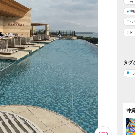
#
宮
#
沖
#
ハ
#
ド
タグ
#
一
沖