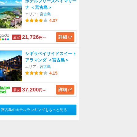
ホテルブリーズベイマリー
ナ ＜宮古島＞
エリア：
宮古島
4.37
21,726
詳細
最安
円～
シギラベイサイドスイート
アラマンダ ＜宮古島＞
エリア：
宮古島
4.15
37,200
詳細
最安
円～
宮古島のホテルランキングをもっと見る