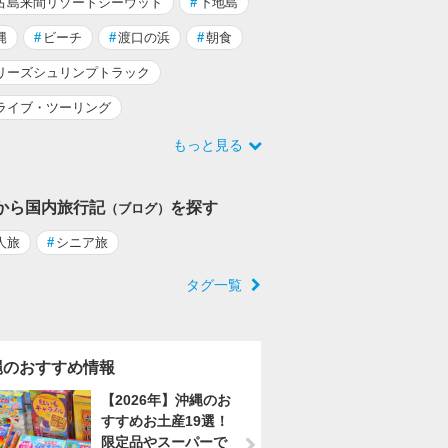
古島来間リゾートシーウッド
#
下地島
縄
#
ビーチ
#
渡口の浜
#
朝食
リーズシュリンプトラック
ライブ・ツーリング
もっと見る
から国内旅行記
を探す
（ブログ）
人旅
#
シニア旅
タグ一覧
縄のおすすめ情報
【2026年】沖縄のお
すすめお土産19選！
限定品やスーパーで