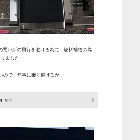
の悪い所の飛行を避ける為に 燃料補給の為、
なりました
ないので 無事に乗り継げるか
)
空港