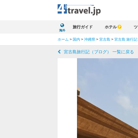
旅行ガイド
ホテル
ツ
海外
ホーム
>
国内
>
沖縄県
>
宮古島
>
宮古島 旅行記
宮古島旅行記（ブログ） 一覧に戻る