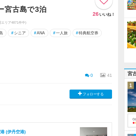
ー宮古島で3泊
26
いいね！
(同エリア4871件中)
島
#
シニア
#
ANA
#
一人旅
#
特典航空券
宮
0
41
1
フォローする
港 (伊丹空港)