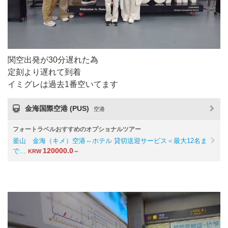
関空出発が30分遅れた為
定刻より遅れて到着
イミグレは過去1番空いてます
金海国際空港 (PUS)
空港
フォートラベルおすすめのオプショナルツアー
釜山 金海（キメ）空港⇔ホテル 貸切送迎サービス＜最大12名ま
120000.0
で…
KRW
～