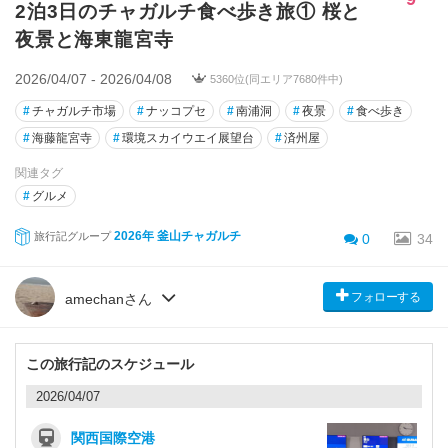
2泊3日のチャガルチ食べ歩き旅① 桜と
夜景と海東龍宮寺
2026/04/07 - 2026/04/08
5360位(同エリア7680件中)
#
チャガルチ市場
#
ナッコプセ
#
南浦洞
#
夜景
#
食べ歩き
#
海藤龍宮寺
#
環境スカイウエイ展望台
#
済州屋
関連タグ
#
グルメ
2026年 釜山チャガルチ
旅行記グループ
0
34
フォローする
amechanさん
この旅行記のスケジュール
2026/04/07
関西国際空港