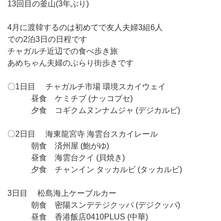
13回目の釜山(3年ぶり)
4月に渡韓するのは初めてで友人夫婦3組6人
での2泊3日の日程です
チャガルチ近辺での食べ歩き旅
あめちゃん夫婦のぶらり街歩きです
〇1日目 チャガルチ市場 環境スカイウェイ
昼食 ケミチブ (ナッコプセ)
夕食 コギクムヌンナムジャ (デジカルビ)
〇2日目 海東龍宮寺 海雲台スカイレール
朝食 済州屋 (鮑がゆ)
昼食 海雲台クイ (貝焼き)
夕食 チャンイン タッカルビ (タッカルビ)
3日目 松島海上ケーブルカー
朝食 密陽スンデテジクッパ (デジクッパ)
昼食 香港飯店0410PLUS (中華)