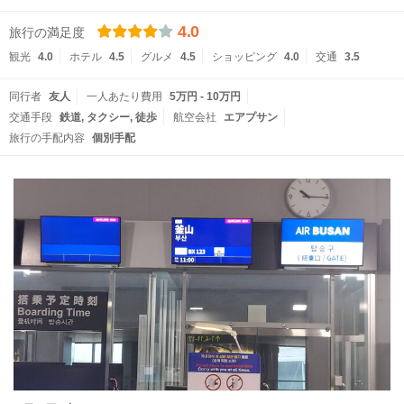
4.0
旅行の満足度
観光
4.0
ホテル
4.5
グルメ
4.5
ショッピング
4.0
交通
3.5
同行者
友人
一人あたり費用
5万円 - 10万円
交通手段
鉄道
タクシー
徒歩
航空会社
エアプサン
旅行の手配内容
個別手配