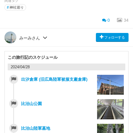
関連タグ
#
神社巡り
0
34
フォローする
みーみさん
この旅行記のスケジュール
2024/04/28
出汐倉庫 (旧広島陸軍被服支廠倉庫)
比治山公園
比治山陸軍墓地