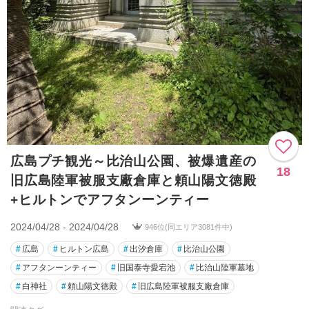
広島プチ観光～比治山公園、被爆遺産の
18
旧広島陸軍被服支廠倉庫と頼山陽文徳殿
+ヒルトンでアフタンーンティー
2024/04/28 - 2024/04/28
946位(同エリア3081件中)
#
広島
#
ヒルトン広島
#
出汐倉庫
#
比治山公園
#
アフタンーンティー
#
旧国泰寺愛宕池
#
比治山陸軍墓地
#
白神社
#
頼山陽文徳殿
#
旧広島陸軍被服支廠倉庫