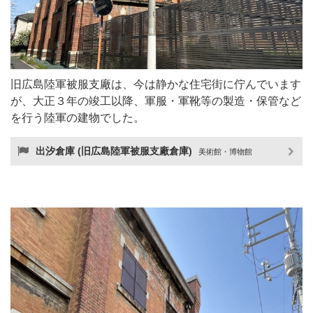
旧広島陸軍被服支廠は、今は静かな住宅街に佇んでいます
が、大正３年の竣工以降、軍服・軍靴等の製造・保管など
を行う陸軍の建物でした。
出汐倉庫 (旧広島陸軍被服支廠倉庫)
美術館・博物館