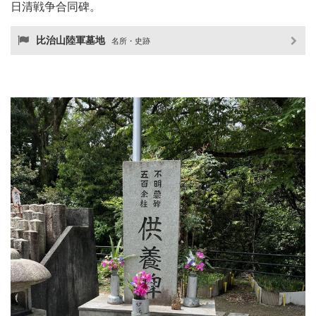
日清戦争合同碑。
比治山陸軍墓地
名所・史跡