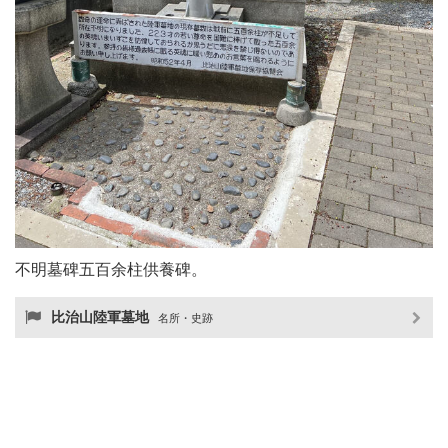
不明墓碑五百余柱供養碑。
比治山陸軍墓地
名所・史跡