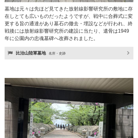
墓地は元々は先ほど見てきた放射線影響研究所の敷地に存
在しとても広いものだったようですが、戦中に合葬式に変
更する旨の通達があり墓石の撤去・埋設などが行われ、終
戦後には放射線影響研究所の建設に当たり、遺骨は1949
年に公園内の忠魂墓碑へ改葬されました。
比治山陸軍墓地
名所・史跡