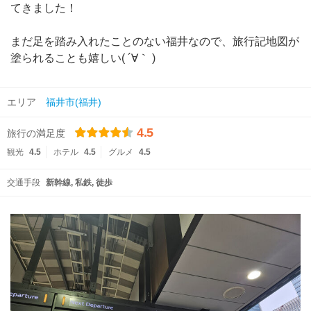
てきました！
まだ足を踏み入れたことのない福井なので、旅行記地図が
塗られることも嬉しい( ´∀｀ )
エリア
福井市(福井)
4.5
旅行の満足度
観光
4.5
ホテル
4.5
グルメ
4.5
交通手段
新幹線
私鉄
徒歩