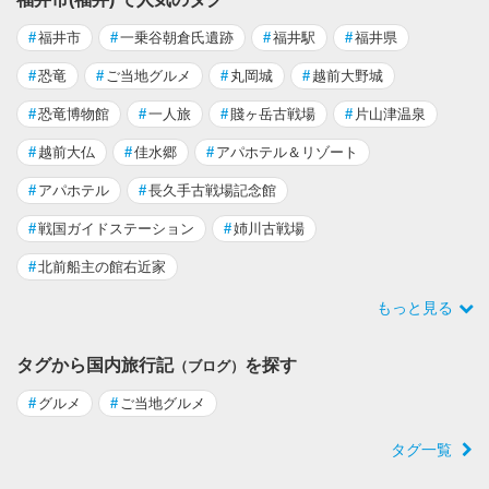
#
福井市
#
一乗谷朝倉氏遺跡
#
福井駅
#
福井県
#
恐竜
#
ご当地グルメ
#
丸岡城
#
越前大野城
#
恐竜博物館
#
一人旅
#
賤ヶ岳古戦場
#
片山津温泉
#
越前大仏
#
佳水郷
#
アパホテル＆リゾート
#
アパホテル
#
長久手古戦場記念館
#
戦国ガイドステーション
#
姉川古戦場
#
北前船主の館右近家
もっと見る
タグから国内旅行記
を探す
（ブログ）
#
グルメ
#
ご当地グルメ
タグ一覧