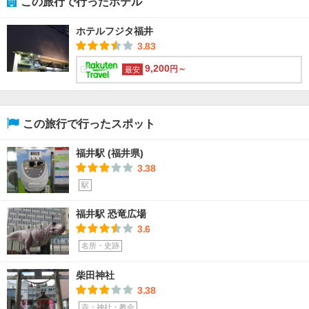
この旅行で行ったホテル
ホテルフジタ福井
3.83
9,200
円～
最安
この旅行で行ったスポット
福井駅 (福井県)
3.38
駅
福井駅 恐竜広場
3.6
名所・史跡
柴田神社
3.38
寺・神社・教会