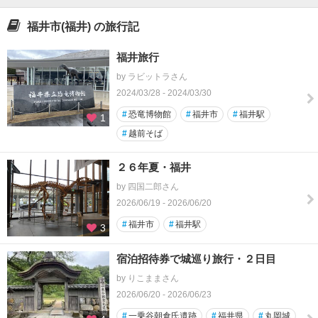
福井市(福井) の旅行記
福井旅行
by ラビットラさん
2024/03/28 - 2024/03/30
#
恐竜博物館
#
福井市
#
福井駅
1
#
越前そば
２６年夏・福井
by 四国二郎さん
2026/06/19 - 2026/06/20
#
福井市
#
福井駅
3
宿泊招待券で城巡り旅行・２日目
by りこままさん
2026/06/20 - 2026/06/23
#
一乗谷朝倉氏遺跡
#
福井県
#
丸岡城