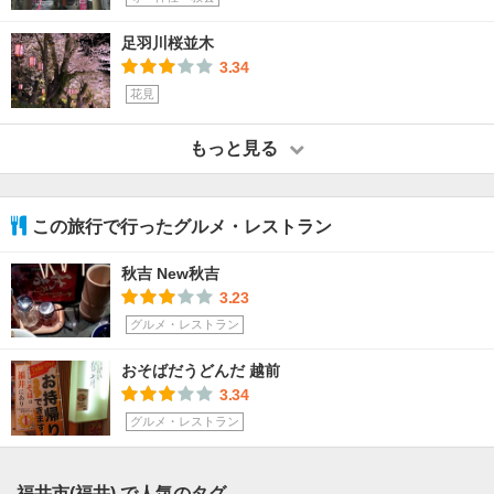
足羽川桜並木
3.34
花見
もっと見る
この旅行で行ったグルメ・レストラン
秋吉 New秋吉
3.23
グルメ・レストラン
おそばだうどんだ 越前
3.34
グルメ・レストラン
福井市(福井) で人気のタグ