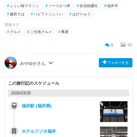
#
ふくい桜マラソン
#
ソースかつ丼
#
佐佳枝廼社
#
福井市
#
越前そば
#
ハピラインふくい
#
はぴりゅう
関連タグ
#
グルメ
#
ご当地グルメ
#
蕎麦
0
85
フォローする
みやゆかさん
この旅行記のスケジュール
2026/03/28
福井駅 (福井県)
ホテルフジタ福井