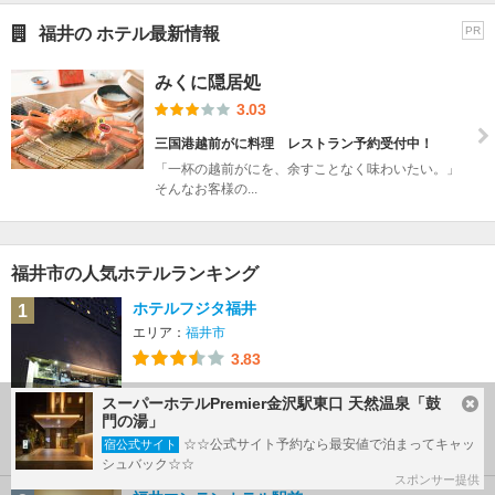
福井の ホテル最新情報
PR
みくに隠居処
3.03
三国港越前がに料理 レストラン予約受付中！
「一杯の越前がにを、余すことなく味わいたい。」
そんなお客様の...
福井市の人気ホテルランキング
ホテルフジタ福井
1
エリア：
福井市
3.83
スーパーホテルPremier金沢駅東口 天然温泉「鼓
門の湯」
9,200
詳細
最安
円～
☆☆公式サイト予約なら最安値で泊まってキャッ
宿公式サイト
シュバック☆☆
スポンサー提供