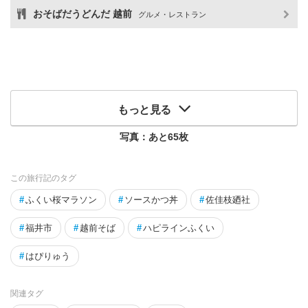
おそばだうどんだ 越前
グルメ・レストラン
もっと見る
写真：あと
65
枚
この旅行記のタグ
#
ふくい桜マラソン
#
ソースかつ丼
#
佐佳枝廼社
#
福井市
#
越前そば
#
ハピラインふくい
#
はぴりゅう
関連タグ