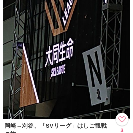
岡崎→刈谷、「SVリーグ」はしご観戦
3