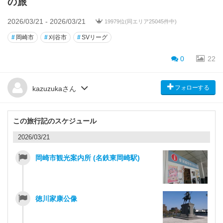
の旅
2026/03/21 - 2026/03/21
19979位(同エリア25045件中)
#
岡崎市
#
刈谷市
#
SVリーグ
0
22
フォローする
kazuzukaさん
この旅行記のスケジュール
2026/03/21
岡崎市観光案内所 (名鉄東岡崎駅)
徳川家康公像