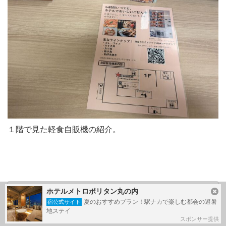
１階で見た軽食自販機の紹介。
ホテルメトロポリタン丸の内
もっと見る
夏のおすすめプラン！駅ナカで楽しむ都会の避暑
宿公式サイト
地ステイ
写真：あと
17
枚
スポンサー提供