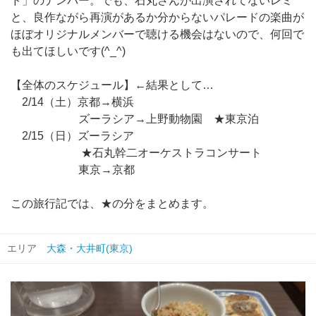
ド」のナンバー。でも、石丸さんが出演されてないレミ
と、良作ながら再演があるか分からないパレードの楽曲が
ほぼオリジナルメンバーで聴ける機会はないので、何回で
も出てほしいです(^_^)
【全体のスケジュール】←結果として…
2/14（土）京都→横浜
ズーラシア→上野動物園 ★東京泊
2/15（日）ズーラシア
★石丸幹二オーケストラコンサート
東京→京都
この旅行記では、★の分をまとめます。
エリア
大森・大井町(東京)