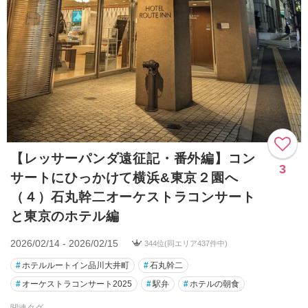
【レッサーパンダ遠征記・番外編】コン
3
サートにひっかけて横浜&東京２園へ
（４）石丸幹二オーケストラコンサート
と東京のホテル編
2026/02/14 - 2026/02/15
344位(同エリア437件中)
#
ホテルルートイン品川大井町
#
石丸幹二
#
オーケストラコンサート2025
#
駅弁
#
ホテルの朝食