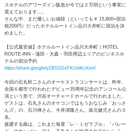
スホテルのアワーズイン阪急が今では２万弱という事実に
震えております…。
そんな中、まだ優しいお値段（といっても￥ 15,800+宿泊
税200円）だったホテルルートイン品川大井町に宿泊を決
めました。
【公式最安値】ホテルルートイン品川大井町｜HOTEL
ROUTE-INN－蒲田・大森・羽田周辺エリアのビジネスホ
テルの宿泊予約
https://share.google/yZBSSDzFKUntKcKwV
今回の石丸幹二さんのオーケストラコンサートは、昨年、
全国６都市で行われたデビュー35周年記念のアンコール公
演という形で、渋谷オーチャードホールで行われました。
ゲストは、石丸さんのオケコンではもうおなじみ「おっさ
んズ」の、石川禅さん、今井清隆さん、坂元健児さんの３
名。
披露する曲は、これまた毎度「レ・ミゼラブル」「パレー