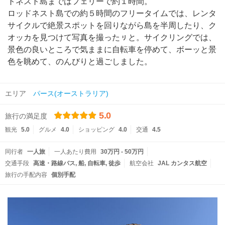
トネスト島まではフェリーで約１時間。
ロッドネスト島での約５時間のフリータイムでは、レンタ
サイクルで絶景スポットを回りながら島を半周したり、ク
オッカを見つけて写真を撮ったㇼと。サイクリングでは、
景色の良いところで気ままに自転車を停めて、ボーッと景
色を眺めて、のんびりと過ごしました。
エリア
パース(オーストラリア)
5.0
旅行の満足度
観光
5.0
グルメ
4.0
ショッピング
4.0
交通
4.5
同行者
一人旅
一人あたり費用
30万円 - 50万円
交通手段
高速・路線バス
船
自転車
徒歩
航空会社
JAL カンタス航空
旅行の手配内容
個別手配