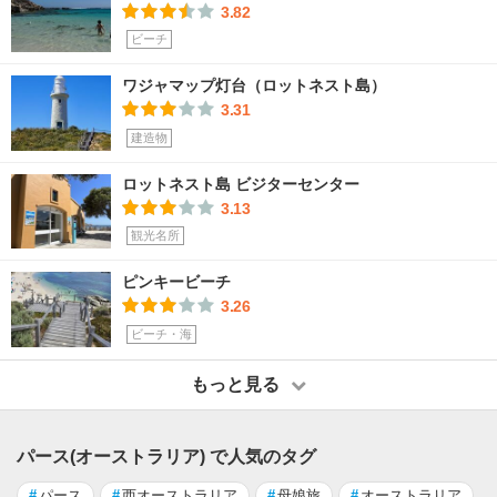
3.82
ビーチ
ワジャマップ灯台（ロットネスト島）
3.31
建造物
ロットネスト島 ビジターセンター
3.13
観光名所
ピンキービーチ
3.26
ビーチ・海
もっと見る
パース(オーストラリア) で人気のタグ
#
パース
#
西オーストラリア
#
母娘旅
#
オーストラリア