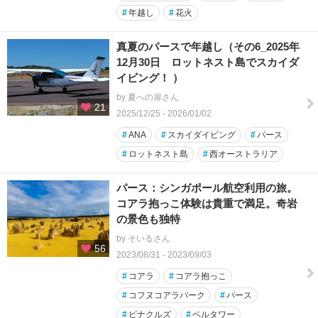
#
年越し
#
花火
真夏のパースで年越し（その6_2025年
12月30日 ロットネスト島でスカイダ
イビング！ ）
by 夏への扉さん
21
2025/12/25 - 2026/01/02
#
ANA
#
スカイダイビング
#
パース
#
ロットネスト島
#
西オーストラリア
パース：シンガポール航空利用の旅。
コアラ抱っこ体験は貴重で満足。奇岩
の景色も独特
by そいるさん
56
2023/08/31 - 2023/09/03
#
コアラ
#
コアラ抱っこ
#
コフヌコアラパーク
#
パース
#
ピナクルズ
#
ベルタワー