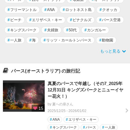
#
フリーマントル
#
ANA
#
ロットネスト島
#
クオッカ
#
ビーチ
#
エリザベス・キー
#
ピナクルズ
#
パース空港
#
キングスパーク
#
夫婦旅
#
50代
#
カンガルー
#
一人旅
#
海
#
リッツ・カールトンパース
#
動物園
もっと見る
パース(オーストラリア) の旅行記
真夏のパースで年越し（その7_2025年
12月31日 キングズパークとニューイヤ
ー花火！）
by 夏への扉さん
15
2025/12/25 - 2026/01/02
#
ANA
#
エリザベス・キー
#
キングスパーク
#
パース
#
一人旅