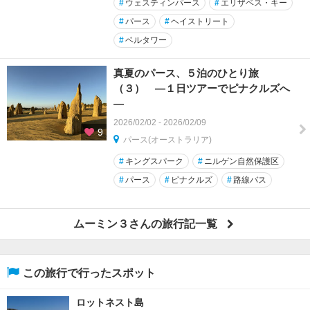
#
ウェスティンパース
#
エリザベス・キー
#
パース
#
ヘイストリート
#
ベルタワー
真夏のパース、５泊のひとり旅
（３） ―１日ツアーでピナクルズへ
―
2026/02/02 - 2026/02/09
9
パース(オーストラリア)
#
キングスパーク
#
ニルゲン自然保護区
#
パース
#
ピナクルズ
#
路線バス
ムーミン３さんの旅行記一覧
この旅行で行ったスポット
ロットネスト島