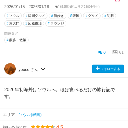
2026/01/15 - 2026/01/18
6625位(同エリア28003件中)
#
ソウル
#
韓国グルメ
#
街歩き
#
韓国
#
グルメ
#
明洞
#
東大門
#
広蔵市場
#
ラウンジ
関連タグ
#
散歩・散策
0
61
フォローする
youseiさん
2026年初海外はソウルへ。ほぼ食べるだけの旅行記で
す。
エリア
ソウル(韓国)
4.5
旅行の満足度