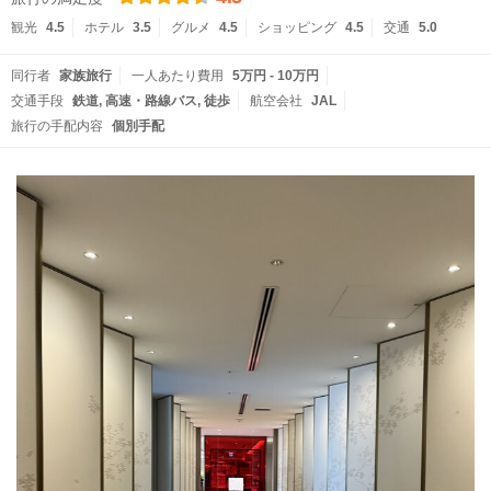
観光
4.5
ホテル
3.5
グルメ
4.5
ショッピング
4.5
交通
5.0
同行者
家族旅行
一人あたり費用
5万円 - 10万円
交通手段
鉄道
高速・路線バス
徒歩
航空会社
JAL
旅行の手配内容
個別手配