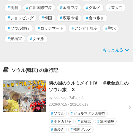
#
明洞
#
仁川国際空港
#
金浦空港
#
グルメ
#
東大門
#
ショッピング
#
韓国
#
広蔵市場
#
食べ歩き
#
ソウル旅行
#
ロッテマート
#
アシアナ航空
#
聖水
#
景福宮
#
女子旅
もっと見る
ソウル(韓国) の旅行記
隣の国のクルミメイトⅣ 卓袱台返しの
ソウル旅 ３
by fudekagePaPaさん
2026/07/15 - 2026/07/18
7
#
ソウル
#
ピョルマダン図書館
#
ホドガジャ
#
景福宮
#
筆洞麺屋
#
街歩き
#
韓国グルメ