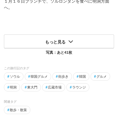
１月１６日ブランチで、ソルロンタンを食べに明洞方面
へ。
もっと見る
写真：あと
41
枚
この旅行記のタグ
#
ソウル
#
韓国グルメ
#
街歩き
#
韓国
#
グルメ
#
明洞
#
東大門
#
広蔵市場
#
ラウンジ
関連タグ
#
散歩・散策