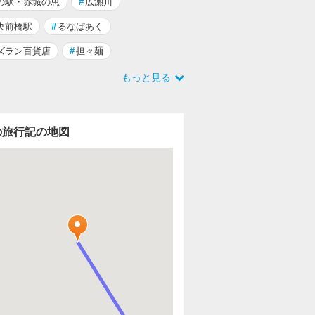
の駅・赤城の恵
#
広瀬川
央前橋駅
#
るなぱあく
ズラン百貨店
#
担々麺
もっと見る
の旅行記の地図