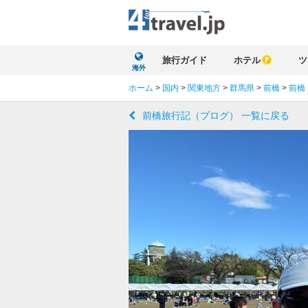
旅行ガイド
ホテル
ツ
海外
ホーム
>
国内
>
関東地方
>
群馬県
>
前橋
>
前橋
前橋旅行記（ブログ） 一覧に戻る