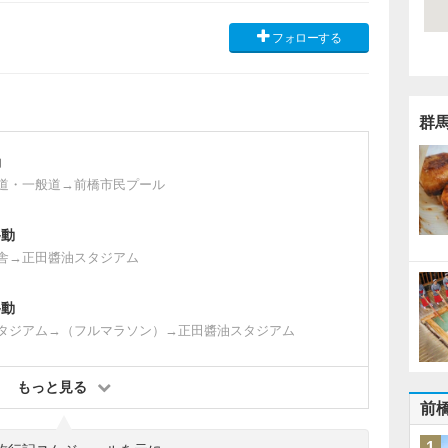
フォローする
群
動
道・一般道→前橋市民プール
移動
舎→正田醬油スタジアム
移動
タジアム→（フルマラソン）→正田醬油スタジアム
もっと見る
前
1