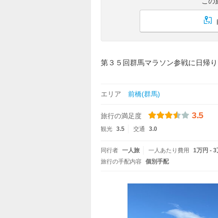
この
第３５回群馬マラソン参戦に日帰り
エリア
前橋(群馬)
3.5
旅行の満足度
観光
3.5
交通
3.0
同行者
一人旅
一人あたり費用
1万円 - 
旅行の手配内容
個別手配