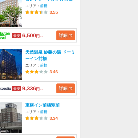
エリア：
前橋
3.55
6,500
詳細
最安
円～
天然温泉 妙義の湯 ドーミ
ーイン前橋
エリア：
前橋
3.46
9,336
詳細
最安
円～
東横イン前橋駅前
エリア：
前橋
3.34