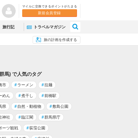
マイルに交換できるポイントがたまる
新規会員登録
×
旅行記
トラベルマガジン
旅の計画を作成する
(群馬) で人気のタグ
橋市
#
ラーメン
#
拉麺
ーめん
#
煮干し
#
前橋駅
馬県
#
自然・動植物
#
敷島公園
社神社
#
臨江閣
#
群馬県庁
ポーツ観戦
#
荻窪公園