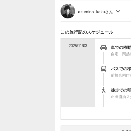
azumino_kakuさん
この旅行記のスケジュール
2025/11/03
車での移
自宅→関越
バスでの
前橋合同庁
徒歩での
正田醬油ス