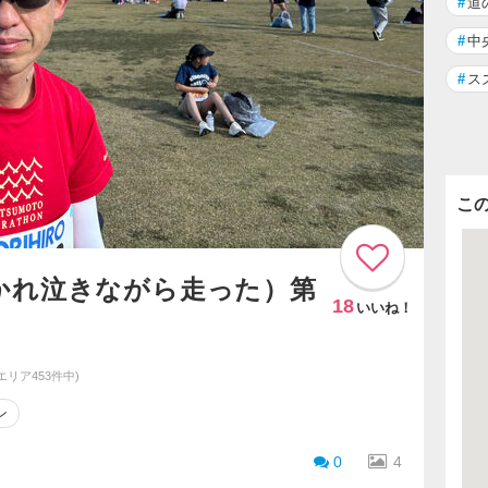
#
道
#
中
#
ス
こ
かれ泣きながら走った）第
18
いいね！
同エリア453件中)
ン
0
4