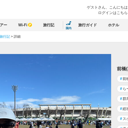
ゲストさん、
こんにちは
ログインはこちら
アー
Wi-Fi
旅行記
旅行ガイド
ホテル
国内
 旅行記
>
詳細
前橋
#
前
#
ら
#
群
#
総
#
ス