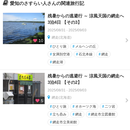
愛知のさすらい人さんの関連旅行記
残暑からの逃避行 ～ 涼風天国の網走へ
3泊4日 【その3】
2025/08/31 - 2025/09/03
網走(北海道)
10
#
ひとり旅
#
メルヘンの丘
#
女満別空港
#
石北本線
#
網走
#
網走湖
残暑からの逃避行 ～ 涼風天国の網走へ
3泊4日 【その2】
2025/08/31 - 2025/09/03
網走(北海道)
5
#
ひとり旅
#
オホーツク海
#
二ツ岩
#
立ち呑み
#
網走
#
網走市立図書館
#
網走市立美術館