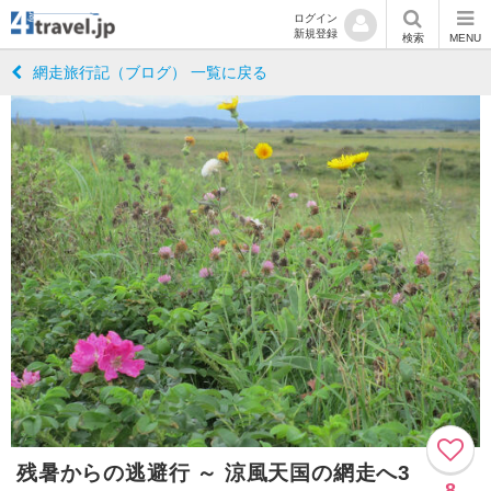
ログイン
新規登録
検索
MENU
網走旅行記（ブログ） 一覧に戻る
残暑からの逃避行 ～ 涼風天国の網走へ3
8