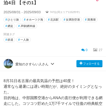
泊4日 【その1】
2025/08/31 - 2025/09/03
747位(同エリア1152件中)
#
ひとり旅
#
オホーツク海
#
北浜駅
#
女満別空港
#
濤沸湖
#
網走
#
JR釧網本線
関連タグ
#
鉄道
#
一人旅
0
27
フォローする
愛知のさすらい人さん
8月31日名古屋の最高気温の予想は40度！
通常なら避暑には遅い時期だが、絶好のタイミングとなっ
た。
目的地は、中部国際空港からANAの直行便が利用できる網
走にした。コツコツ貯めた1万7千マイルで往復の特典航空