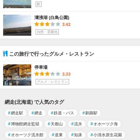
駅
濤沸湖 (白鳥公園)
3.42
自然・景勝地
この旅行で行ったグルメ・レストラン
停車場
3.33
グルメ・レストラン
網走(北海道) で人気のタグ
#
網走駅
#
網走
#
鉄道・バス
#
釧路駅
#
博物館網走監獄
#
天都山
#
流氷
#
オホーツク海
#
オホーツク流氷館
#
道東
#
知床
#
小清水原生花園