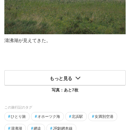
濤沸湖が見えてきた。
もっと見る
写真：あと
7
枚
この旅行記のタグ
#
ひとり旅
#
オホーツク海
#
北浜駅
#
女満別空港
#
濤沸湖
#
網走
#
JR釧網本線