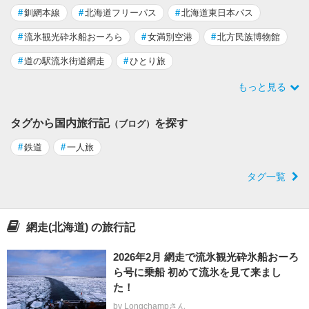
#
釧網本線
#
北海道フリーパス
#
北海道東日本パス
#
流氷観光砕氷船おーろら
#
女満別空港
#
北方民族博物館
#
道の駅流氷街道網走
#
ひとり旅
もっと見る
タグから国内旅行記
を探す
（ブログ）
#
鉄道
#
一人旅
タグ一覧
網走(北海道) の旅行記
2026年2月 網走で流氷観光砕氷船おーろ
ら号に乗船 初めて流氷を見て来まし
た！
by Longchampさん