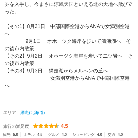
券を入手し、今まさに涼風天国といえる北の大地へ飛び立
った。
【その1】8月31日 中部国際空港からANAで女満別空港
へ
9月1日 オホーツク海岸を歩いて濤沸湖へ そ
の後市内散策
【その2】9月2日 オホーツク海岸を歩いて二ツ岩へ そ
の後市内散策
【その3】9月3日 網走湖からメルヘンの丘へ
女満別空港からANAで中部国際空港
へ
エリア
網走(北海道)
4.5
旅行の満足度
観光
5.0
ホテル
4.5
グルメ
4.0
ショッピング
4.0
交通
4.0