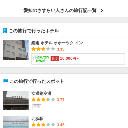
愛知のさすらい人さんの旅行記一覧
この旅行で行ったホテル
網走 ホテル オホーツク イン
3.39
10,000
円～
最安
この旅行で行ったスポット
女満別空港
3.77
空港
北浜駅
3.45