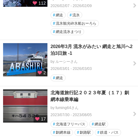
112
2026/02/07 - 2026/02/09
#
網走
#
流氷
#
流氷観光砕氷船おーろら
#
網走流氷まつり
2026年3月 流氷がみたい 網走と旭川へ2
泊3日旅 -1
by ルーシーさん
2026/03/01 - 2026/03/03
2
#
網走
北海道旅行記２０２３年夏（１７）釧
網本線乗車編
by fuming64さん
2023/07/30 - 2023/08/05
17
#
北海道フリーパス
#
網走駅
#
釧網本線
#
釧路駅
#
鉄道・バス