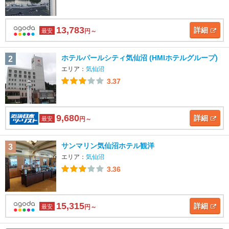
13,783
詳細
最安
円～
ホテルパールシティ気仙沼 (HMIホテルグループ)
2
エリア：
気仙沼
3.37
9,680
詳細
最安
円～
サンマリン気仙沼ホテル観洋
3
エリア：
気仙沼
3.36
15,315
詳細
最安
円～