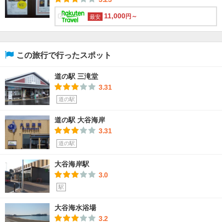
11,000
円～
最安
この旅行で行ったスポット
道の駅 三滝堂
3.31
道の駅
道の駅 大谷海岸
3.31
道の駅
大谷海岸駅
3.0
駅
大谷海水浴場
3.2