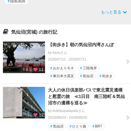
#
陸前高田
もっと見る
気仙沼(宮城) の旅行記
【街歩き】朝の気仙沼内湾さんぽ
by kazuさん
2026/07/11 - 2026/07/11
#
おかえりモネ
#
三陸海岸
11
#
東日本大震災
#
気仙沼
#
街歩き
大人の休日倶楽部パスで東北震災遺構
と慰霊の旅 ≪1日目 南三陸町＆気仙
沼市の遺構を巡る≫
by kotetsupatapataさん
12
2026/06/24 - 2026/06/26
#
気仙沼
#
ひとり旅
#
BRT