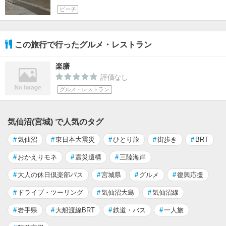
ビーチ
この旅行で行ったグルメ・レストラン
楽膳
評価なし
グルメ・レストラン
気仙沼(宮城) で人気のタグ
#
気仙沼
#
東日本大震災
#
ひとり旅
#
街歩き
#
BRT
#
おかえりモネ
#
震災遺構
#
三陸海岸
#
大人の休日倶楽部パス
#
宮城県
#
グルメ
#
復興応援
#
ドライブ・ツーリング
#
気仙沼大島
#
気仙沼線
#
岩手県
#
大船渡線BRT
#
鉄道・バス
#
一人旅