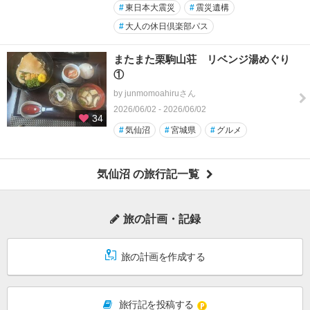
#
東日本大震災
#
震災遺構
#
大人の休日倶楽部パス
またまた栗駒山荘 リベンジ湯めぐり
①
by junmomoahiruさん
2026/06/02 - 2026/06/02
34
#
気仙沼
#
宮城県
#
グルメ
気仙沼 の旅行記一覧
旅の計画・記録
旅の計画を作成する
旅行記を投稿する