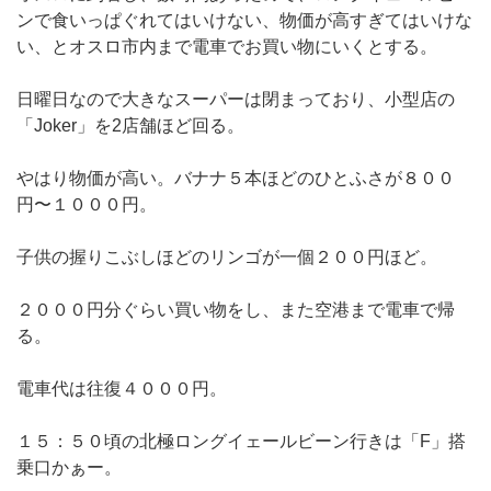
ンで食いっぱぐれてはいけない、物価が高すぎてはいけな
い、とオスロ市内まで電車でお買い物にいくとする。
日曜日なので大きなスーパーは閉まっており、小型店の
「Joker」を2店舗ほど回る。
やはり物価が高い。バナナ５本ほどのひとふさが８００
円〜１０００円。
子供の握りこぶしほどのリンゴが一個２００円ほど。
２０００円分ぐらい買い物をし、また空港まで電車で帰
る。
電車代は往復４０００円。
１５：５０頃の北極ロングイェールビーン行きは「F」搭
乗口かぁー。