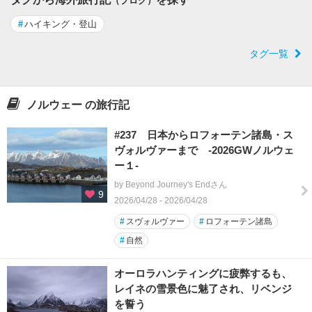
（ブログ）
#
ハイキング・登山
タグ一覧
ノルウェー の旅行記
#237 日本からロフォーテン諸島・ス
ヴォルヴァーまで -2026GWノルウェ
ー１-
by Beyond Journey's Endさん
9
2026/04/28 - 2026/04/28
#
スヴォルヴァー
#
ロフォーテン諸島
#
自然
オーロラハンティングに疲弊するも、
レイネの雪景色に魅了され、リベンジ
を誓う