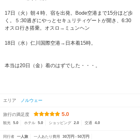
17日（火）朝４時、宿を出発。Bode空港まで15分ほど歩
く。５:30過ぎにやっとセキュリティゲートが開き、6:30
オスロ行き搭乗。オスロ→ミュンヘン
18日（水）仁川国際空港→日本着15時。
本当は20日（金）着のはずでした・・・。
エリア
ノルウェー
5.0
旅行の満足度
観光
5.0
ホテル
5.0
ショッピング
2.0
交通
4.0
同行者
一人旅
一人あたり費用
30万円 - 50万円