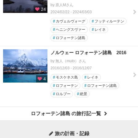
by 原人Mさん
24
2024/02/22 - 2024/03/03
#
カヴェルヴォーグ
#
フッティルーテン
#
ヘニングスヴァー
#
レイネ
#
ロフォーテン諸島
ノルウェー ロフォーテン諸島 2016
by 無人（muto）さん
2016/12/03 - 2016/12/07
#
モスケネス島
#
レイネ
4
#
ロフォーテン
#
ロフォーテン諸島
#
ロルブー
#
絶景
ロフォーテン諸島 の旅行記一覧
旅の計画・記録