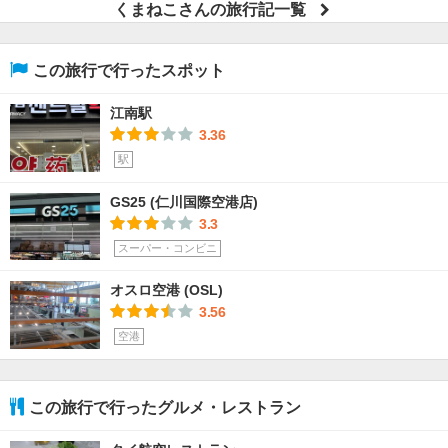
くまねこさんの旅行記一覧
この旅行で行ったスポット
江南駅
3.36
駅
GS25 (仁川国際空港店)
3.3
スーパー・コンビニ
オスロ空港 (OSL)
3.56
空港
この旅行で行ったグルメ・レストラン