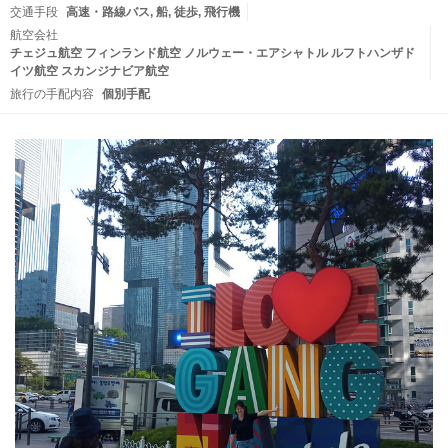
交通手段
高速・路線バス
船
徒歩
飛行機
航空会社
チェジュ航空 フィンランド航空 ノルウェー・エアシャトル ルフトハンザド
イツ航空 スカンジナビア航空
旅行の手配内容
個別手配