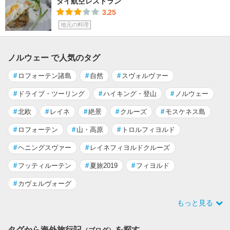
タイ航空レストラン
3.25
地元の料理
ノルウェー で人気のタグ
#
ロフォーテン諸島
#
自然
#
スヴォルヴァー
#
ドライブ・ツーリング
#
ハイキング・登山
#
ノルウェー
#
北欧
#
レイネ
#
絶景
#
クルーズ
#
モスケネス島
#
ロフォーテン
#
山・高原
#
トロルフィヨルド
#
ヘニングスヴァー
#
レイネフィヨルドクルーズ
#
フッティルーテン
#
夏旅2019
#
フィヨルド
#
カヴェルヴォーグ
もっと見る
タグから海外旅行記
を探す