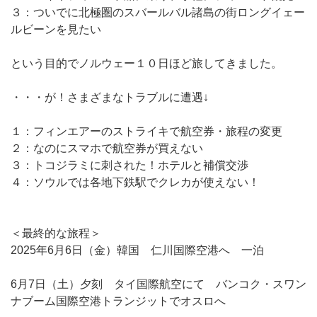
３：ついでに北極圏のスバールバル諸島の街ロングイェー
ルビーンを見たい
という目的でノルウェー１０日ほど旅してきました。
・・・が！さまざまなトラブルに遭遇↓
１：フィンエアーのストライキで航空券・旅程の変更
２：なのにスマホで航空券が買えない
３：トコジラミに刺された！ホテルと補償交渉
４：ソウルでは各地下鉄駅でクレカが使えない！
＜最終的な旅程＞
2025年6月6日（金）韓国 仁川国際空港へ 一泊
6月7日（土）夕刻 タイ国際航空にて バンコク・スワン
ナブーム国際空港トランジットでオスロへ