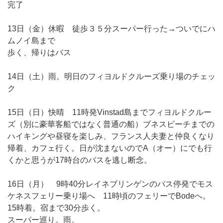
完了
13日（金）休暇 徒歩３５分スーパー行った→ついでにハ
ムノイ島まで
歩く、帰りはバス
14日（土）雨。明日のフィヨルドクルーズ乗り場のチェッ
ク
15日（日）快晴 11時発Vinstad島までフィヨルドクルー
ズ（別に豪華客船ではなく普通の船）ブネスビーチまでの
ハイキングや昼寝を楽しみ、フランス人夫妻と仲良くなり
帰着、カフェ行く。日が沈まないのでA（オー）にでも行
くかと思うが17時台のバスを逃し断念。
16日（月） 9時40分レイネブリンゲンのバス停発でモス
ケネスフェリー乗り場へ 11時頃のフェリーでBodeへ。
15時着。宿まで30分歩く。
スーパー巡り。雨。