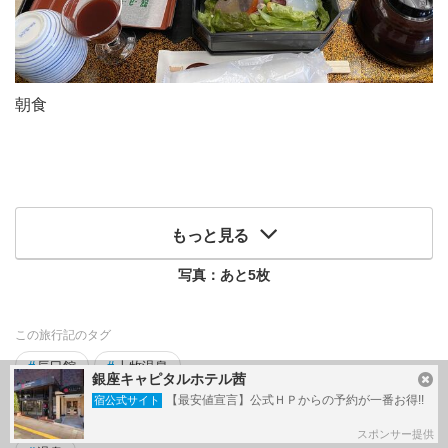
朝食
もっと見る
写真：あと
5
枚
この旅行記のタグ
#
辰巳館
#
上牧温泉
銀座キャピタルホテル茜
【最安値宣言】公式ＨＰからの予約が一番お得!!
宿公式サイト
関連タグ
スポンサー提供