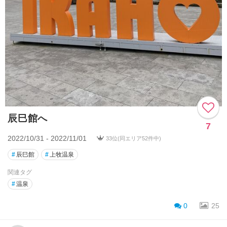
辰巳館へ
7
2022/10/31 - 2022/11/01
33位(同エリア52件中)
#
辰巳館
#
上牧温泉
関連タグ
#
温泉
0
25