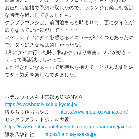
高層階ということは、クラブフロアになっちゃうけれど、
お値打ち価格で予約が取れたので、ラウンジも楽しむ贅沢
な時間を過ごしてきました～。
クラブラウンジは、前回泊まった時よりも、更にタイ色が
濃くなっていた気がして・・・・
アペリティフにタイを感じるメニューがいくつもあったの
で、タイ好きな私は嬉しかったな。
1月にタイに行った時、私はやっぱり東南アジアが好き～
～♪って再認識しちゃって。
また行きたいなぁ～って気持ちを抱えて、とりあえず難波
でタイ気分を楽しんできました。
ホテルヴィスキオ京都byGRANVIA
https://www.hotelvischio-kyoto.jp/
博多もつ鍋おおやま
https://www.motu-ooyama.com/
センタラグランドホテル大阪
https://www.centarahotelsresorts.com/centaragrand/ja/cgoj
難波八阪神社
https://nambayasaka.jp/