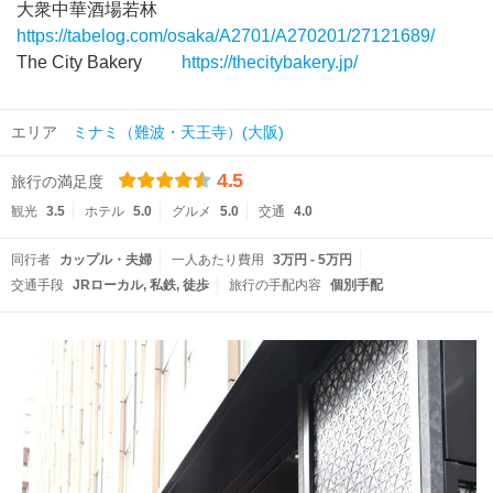
大衆中華酒場若林
https://tabelog.com/osaka/A2701/A270201/27121689/
The City Bakery
https://thecitybakery.jp/
エリア
ミナミ（難波・天王寺）(大阪)
4.5
旅行の満足度
観光
3.5
ホテル
5.0
グルメ
5.0
交通
4.0
同行者
カップル・夫婦
一人あたり費用
3万円 - 5万円
交通手段
JRローカル
私鉄
徒歩
旅行の手配内容
個別手配