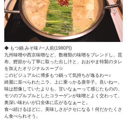
◆ もつ鍋 みそ味 /一人前(1980円)
九州味噌や西京味噌など、数種類の味噌をブレンドし、昆
布、鰹節から丁寧に取った出し汁と、おおやま特製のタレ
を加えたオリジナルスープ☆
このビジュアルに博多もつ鍋って気持ちが逸るわー♪
綺麗に並べられたニラ、上に乗っかる唐辛子。良いねー。
味は想像していたよりも、甘いなぁーって感じたものの、
モツのプルプルとしたコラーゲンが味噌とよく交わって、
奥深い味わいが口全体に広がるなぁーと。
食べ続けるほどに、美味しさがクセになる！何だかたくさ
ん食べられそう。