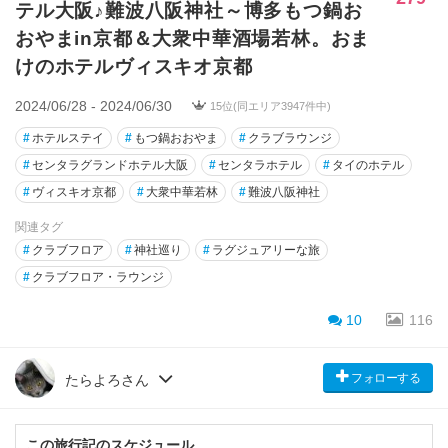
テル大阪♪難波八阪神社～博多もつ鍋お
おやまin京都＆大衆中華酒場若林。おま
けのホテルヴィスキオ京都
2024/06/28 - 2024/06/30
15位(同エリア3947件中)
#
ホテルステイ
#
もつ鍋おおやま
#
クラブラウンジ
#
センタラグランドホテル大阪
#
センタラホテル
#
タイのホテル
#
ヴィスキオ京都
#
大衆中華若林
#
難波八阪神社
関連タグ
#
クラブフロア
#
神社巡り
#
ラグジュアリーな旅
#
クラブフロア・ラウンジ
10
116
フォローする
たらよろさん
この旅行記のスケジュール